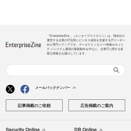
「EnterpriseZine」（エンタープライズジン）は、翔泳社が
運営する企業のIT活用とビジネス成長を支援するITリーダー
向け専門メディアです。データテクノロジー/情報セキュリ
ティ/システム運用の最新動向を中心に、企業ITに関する多
様な情報をお届けしています。
メールバックナンバー
記事掲載のご依頼
広告掲載のご案内
Security Online
DB Online