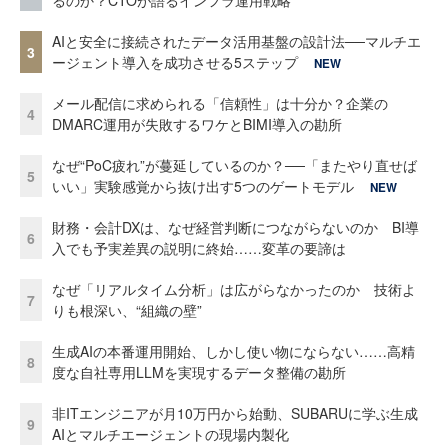
るのか？CTOが語るインフラ運用戦略
AIと安全に接続されたデータ活用基盤の設計法──マルチエ
3
ージェント導入を成功させる5ステップ
NEW
メール配信に求められる「信頼性」は十分か？企業の
4
DMARC運用が失敗するワケとBIMI導入の勘所
なぜ“PoC疲れ”が蔓延しているのか？──「またやり直せば
5
いい」実験感覚から抜け出す5つのゲートモデル
NEW
財務・会計DXは、なぜ経営判断につながらないのか BI導
6
入でも予実差異の説明に終始……変革の要諦は
なぜ「リアルタイム分析」は広がらなかったのか 技術よ
7
りも根深い、“組織の壁”
生成AIの本番運用開始、しかし使い物にならない……高精
8
度な自社専用LLMを実現するデータ整備の勘所
非ITエンジニアが月10万円から始動、SUBARUに学ぶ生成
9
AIとマルチエージェントの現場内製化