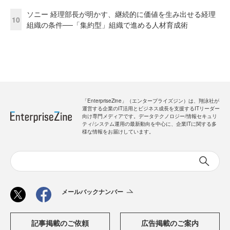
ソニー 経理部長が明かす、継続的に価値を生み出せる経理
10
組織の条件──「集約型」組織で進める人材育成術
「EnterpriseZine」（エンタープライズジン）は、翔泳社が
運営する企業のIT活用とビジネス成長を支援するITリーダー
向け専門メディアです。データテクノロジー/情報セキュリ
ティ/システム運用の最新動向を中心に、企業ITに関する多
様な情報をお届けしています。
メールバックナンバー
記事掲載のご依頼
広告掲載のご案内