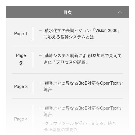
目次
積水化学の長期ビジョン『Vision 2030』
Page
1
に応える基幹システムとは
Page
基幹システム刷新によるDX加速で見えて
2
きた「プロセスの課題」
顧客ごとに異なるBtoB対応をOpenTextで
Page
3
統合
顧客ごとに異なるBtoB対応をOpenTextで
統合
Page
4
クラウドツールを活かし支える、統合
BtoB基盤の重要性