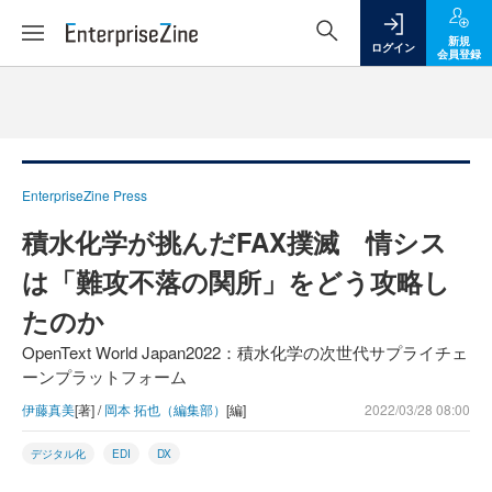
新規
ログイン
会員登録
EnterpriseZine Press
積水化学が挑んだFAX撲滅 情シス
は「難攻不落の関所」をどう攻略し
たのか
OpenText World Japan2022：積水化学の次世代サプライチェ
ーンプラットフォーム
伊藤真美
[著] /
岡本 拓也（編集部）
[編]
2022/03/28 08:00
デジタル化
EDI
DX