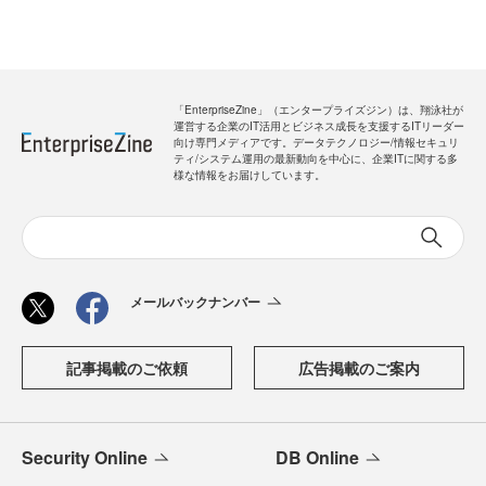
「EnterpriseZine」（エンタープライズジン）は、翔泳社が
運営する企業のIT活用とビジネス成長を支援するITリーダー
向け専門メディアです。データテクノロジー/情報セキュリ
ティ/システム運用の最新動向を中心に、企業ITに関する多
様な情報をお届けしています。
メールバックナンバー
記事掲載のご依頼
広告掲載のご案内
Security Online
DB Online