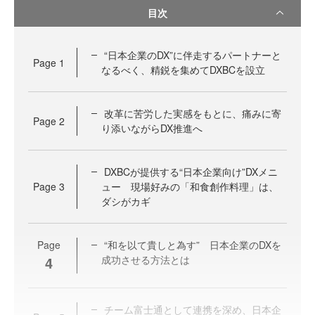
目次
“日本企業のDX”に伴走するパートナーと
Page
1
なるべく、精鋭を集めてDXBCを設立
改革に苦労した実感をもとに、痛みに寄
Page
2
り添いながらDX推進へ
DXBCが提供する“日本企業向け”DXメニ
Page
3
ュー 現場好みの「和食創作料理」は、
ダシがカギ
Page
“和を以て貴しと為す” 日本企業のDXを
4
成功させる方法とは
チーム富士通として連携を深め、日本企