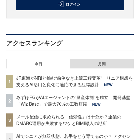
ログイン
アクセスランキング
今日
月間
JR東海がNRIと挑む“前例なき上流工程変革” リニア構想を
1
支えるAI活用と変化に適応できる組織設計
NEW
みずほFGがAIエージェントの“量産体制”を確立 開発基盤
2
「Wiz Base」で最大70%の工数短縮
NEW
メール配信に求められる「信頼性」は十分か？企業の
3
DMARC運用が失敗するワケとBIMI導入の勘所
AIでシニアが無双状態、若手をどう育てるのか？ アクセン
4