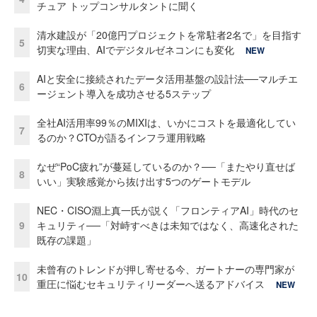
チュア トップコンサルタントに聞く
清水建設が「20億円プロジェクトを常駐者2名で」を目指す
5
切実な理由、AIでデジタルゼネコンにも変化
NEW
AIと安全に接続されたデータ活用基盤の設計法──マルチエ
6
ージェント導入を成功させる5ステップ
全社AI活用率99％のMIXIは、いかにコストを最適化してい
7
るのか？CTOが語るインフラ運用戦略
なぜ“PoC疲れ”が蔓延しているのか？──「またやり直せば
8
いい」実験感覚から抜け出す5つのゲートモデル
NEC・CISO淵上真一氏が説く「フロンティアAI」時代のセ
9
キュリティ──「対峙すべきは未知ではなく、高速化された
既存の課題」
未曾有のトレンドが押し寄せる今、ガートナーの専門家が
10
重圧に悩むセキュリティリーダーへ送るアドバイス
NEW