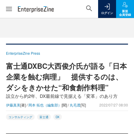
新規
ログイン
会員登録
EnterpriseZine Press
富士通DXBC大西俊介氏が語る「日本
企業を蝕む病理」 提供するのは、
ダシをきかせた“和食創作料理”
設立から約2年、DX最前線で見据える「変革」のあり方
伊藤真美
[著] /
岡本 拓也（編集部）
[聞] /
丸毛透
[写]
2022/07/27 08:00
コンサルティング
富士通
DX