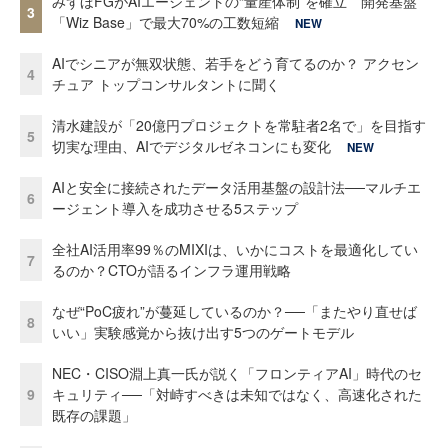
みずほFGがAIエージェントの“量産体制”を確立 開発基盤
3
「Wiz Base」で最大70%の工数短縮
NEW
AIでシニアが無双状態、若手をどう育てるのか？ アクセン
4
チュア トップコンサルタントに聞く
清水建設が「20億円プロジェクトを常駐者2名で」を目指す
5
切実な理由、AIでデジタルゼネコンにも変化
NEW
AIと安全に接続されたデータ活用基盤の設計法──マルチエ
6
ージェント導入を成功させる5ステップ
全社AI活用率99％のMIXIは、いかにコストを最適化してい
7
るのか？CTOが語るインフラ運用戦略
なぜ“PoC疲れ”が蔓延しているのか？──「またやり直せば
8
いい」実験感覚から抜け出す5つのゲートモデル
NEC・CISO淵上真一氏が説く「フロンティアAI」時代のセ
9
キュリティ──「対峙すべきは未知ではなく、高速化された
既存の課題」