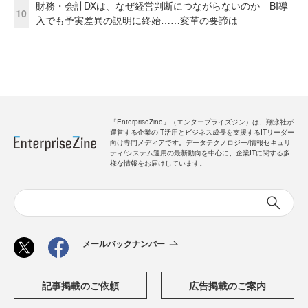
財務・会計DXは、なぜ経営判断につながらないのか BI導
10
入でも予実差異の説明に終始……変革の要諦は
「EnterpriseZine」（エンタープライズジン）は、翔泳社が
運営する企業のIT活用とビジネス成長を支援するITリーダー
向け専門メディアです。データテクノロジー/情報セキュリ
ティ/システム運用の最新動向を中心に、企業ITに関する多
様な情報をお届けしています。
メールバックナンバー
記事掲載のご依頼
広告掲載のご案内