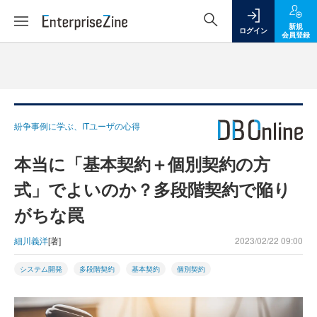
新規
ログイン
会員登録
紛争事例に学ぶ、ITユーザの心得
本当に「基本契約＋個別契約の方
式」でよいのか？多段階契約で陥り
がちな罠
細川義洋
[著]
2023/02/22 09:00
システム開発
多段階契約
基本契約
個別契約