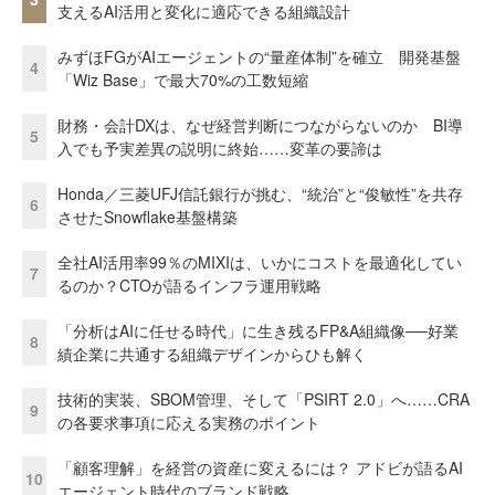
支えるAI活用と変化に適応できる組織設計
みずほFGがAIエージェントの“量産体制”を確立 開発基盤
4
「Wiz Base」で最大70%の工数短縮
財務・会計DXは、なぜ経営判断につながらないのか BI導
5
入でも予実差異の説明に終始……変革の要諦は
Honda／三菱UFJ信託銀行が挑む、“統治”と“俊敏性”を共存
6
させたSnowflake基盤構築
全社AI活用率99％のMIXIは、いかにコストを最適化してい
7
るのか？CTOが語るインフラ運用戦略
「分析はAIに任せる時代」に生き残るFP&A組織像──好業
8
績企業に共通する組織デザインからひも解く
技術的実装、SBOM管理、そして「PSIRT 2.0」へ……CRA
9
の各要求事項に応える実務のポイント
「顧客理解」を経営の資産に変えるには？ アドビが語るAI
10
エージェント時代のブランド戦略