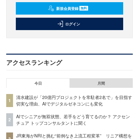
新規会員登録
無料
ログイン
アクセスランキング
今日
月間
清水建設が「20億円プロジェクトを常駐者2名で」を目指す
1
切実な理由、AIでデジタルゼネコンにも変化
AIでシニアが無双状態、若手をどう育てるのか？ アクセン
2
チュア トップコンサルタントに聞く
JR東海がNRIと挑む“前例なき上流工程変革” リニア構想を
3