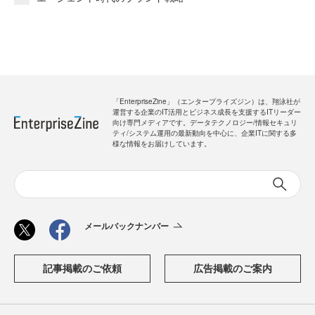
「EnterpriseZine」（エンタープライズジン）は、翔泳社が
運営する企業のIT活用とビジネス成長を支援するITリーダー
向け専門メディアです。データテクノロジー/情報セキュリ
ティ/システム運用の最新動向を中心に、企業ITに関する多
様な情報をお届けしています。
メールバックナンバー
記事掲載のご依頼
広告掲載のご案内