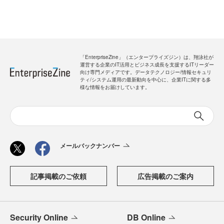
「EnterpriseZine」（エンタープライズジン）は、翔泳社が
運営する企業のIT活用とビジネス成長を支援するITリーダー
向け専門メディアです。データテクノロジー/情報セキュリ
ティ/システム運用の最新動向を中心に、企業ITに関する多
様な情報をお届けしています。
メールバックナンバー
記事掲載のご依頼
広告掲載のご案内
Security Online
DB Online