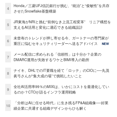
Honda／三菱UFJ信託銀行が挑む、“統治”と“俊敏性”を共存
4
させたSnowflake基盤構築
JR東海がNRIと挑む“前例なき上流工程変革” リニア構想を
5
支えるAI活用と変化に適応できる組織設計
未曾有のトレンドが押し寄せる今、ガートナーの専門家が
6
重圧に悩むセキュリティリーダーへ送るアドバイス
NEW
メール配信に求められる「信頼性」は十分か？企業の
7
DMARC運用が失敗するワケとBIMI導入の勘所
ナイキ、DHLでのIT要職を経て「ロッテ」のCIOに──丸茂
8
眞弓さんが“集大成の場”で挑戦したいこと
全社AI活用率99％のMIXIは、いかにコストを最適化してい
9
るのか？CTOが語るインフラ運用戦略
「分析はAIに任せる時代」に生き残るFP&A組織像──好業
10
績企業に共通する組織デザインからひも解く