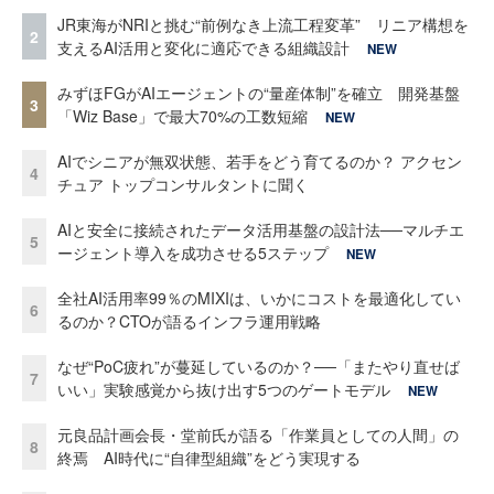
JR東海がNRIと挑む“前例なき上流工程変革” リニア構想を
2
支えるAI活用と変化に適応できる組織設計
NEW
みずほFGがAIエージェントの“量産体制”を確立 開発基盤
3
「Wiz Base」で最大70%の工数短縮
NEW
AIでシニアが無双状態、若手をどう育てるのか？ アクセン
4
チュア トップコンサルタントに聞く
AIと安全に接続されたデータ活用基盤の設計法──マルチエ
5
ージェント導入を成功させる5ステップ
NEW
全社AI活用率99％のMIXIは、いかにコストを最適化してい
6
るのか？CTOが語るインフラ運用戦略
なぜ“PoC疲れ”が蔓延しているのか？──「またやり直せば
7
いい」実験感覚から抜け出す5つのゲートモデル
NEW
元良品計画会長・堂前氏が語る「作業員としての人間」の
8
終焉 AI時代に“自律型組織”をどう実現する