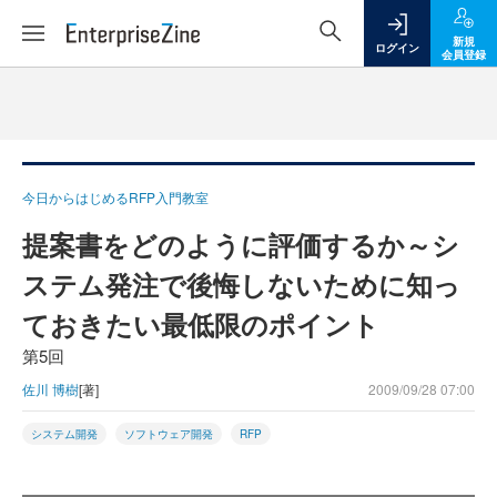
新規
ログイン
会員登録
今日からはじめるRFP入門教室
提案書をどのように評価するか～シ
ステム発注で後悔しないために知っ
ておきたい最低限のポイント
第5回
佐川 博樹
[著]
2009/09/28 07:00
システム開発
ソフトウェア開発
RFP