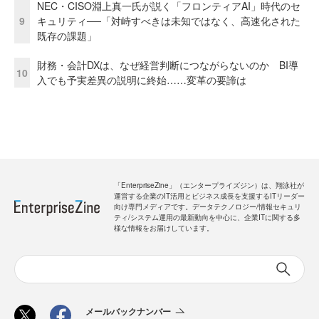
NEC・CISO淵上真一氏が説く「フロンティアAI」時代のセ
9
キュリティ──「対峙すべきは未知ではなく、高速化された
既存の課題」
財務・会計DXは、なぜ経営判断につながらないのか BI導
10
入でも予実差異の説明に終始……変革の要諦は
「EnterpriseZine」（エンタープライズジン）は、翔泳社が
運営する企業のIT活用とビジネス成長を支援するITリーダー
向け専門メディアです。データテクノロジー/情報セキュリ
ティ/システム運用の最新動向を中心に、企業ITに関する多
様な情報をお届けしています。
メールバックナンバー