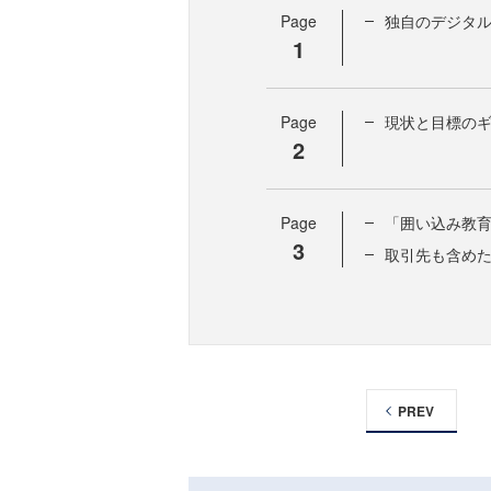
Page
独自のデジタル
1
Page
現状と目標のギ
2
Page
「囲い込み教
3
取引先も含め
PREV