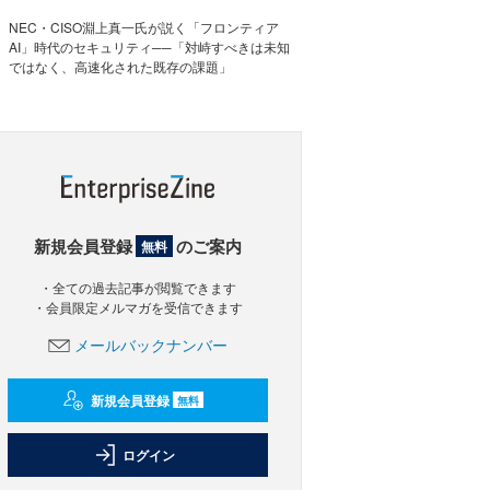
NEC・CISO淵上真一氏が説く「フロンティア
AI」時代のセキュリティ──「対峙すべきは未知
ではなく、高速化された既存の課題」
新規会員登録
のご案内
無料
・全ての過去記事が閲覧できます
・会員限定メルマガを受信できます
メールバックナンバー
新規会員登録
無料
ログイン