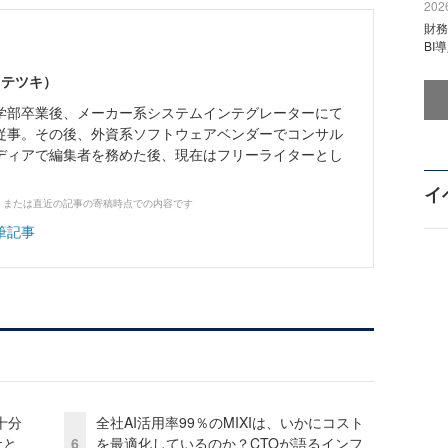
2026
財
BI
 テツキ）
学部卒業後、メーカー系システムインテグレーターにて
従事。その後、外資系ソフトウェアベンダーでコンサル
メディアで編集者を務めた後、現在はフリーライターとし
イ
、または直近の記事の寄稿時点での内容です
筆記事
十分
全社AI活用率99％のMIXIは、いかにコスト
ケと
6
を最適化しているのか？CTOが語るインフ