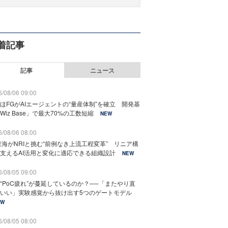
着記事
記事
ニュース
/08/06 09:00
ほFGがAIエージェントの“量産体制”を確立 開発基
Wiz Base」で最大70%の工数短縮
NEW
/08/06 08:00
東海がNRIと挑む“前例なき上流工程変革” リニア構
支えるAI活用と変化に適応できる組織設計
NEW
/08/05 09:00
“PoC疲れ”が蔓延しているのか？──「またやり直
いい」実験感覚から抜け出す5つのゲートモデル
EW
/08/05 08:00