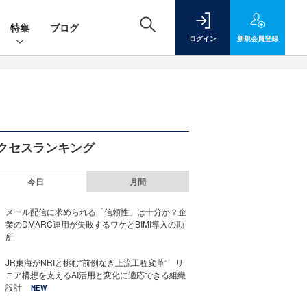
特集
ブログ
ログイン
新規
会員登録
クセスランキング
今日
月間
メール配信に求められる「信頼性」は十分か？企
業のDMARC運用が失敗するワケとBIMI導入の勘
所
JR東海がNRIと挑む“前例なき上流工程変革” リ
ニア構想を支えるAI活用と変化に適応できる組織
設計
NEW