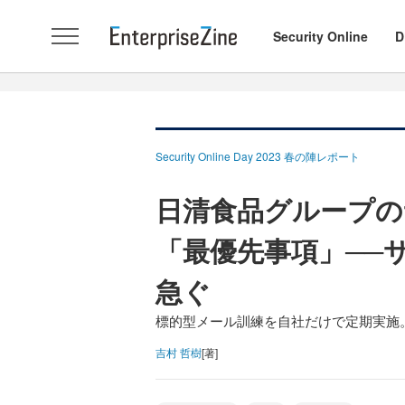
Security Online
D
Security Online Day 2023 春の陣レポート
日清食品グループ
「最優先事項」──
急ぐ
標的型メール訓練を自社だけで定期実施
吉村 哲樹
[著]