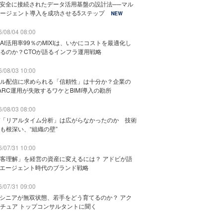
と安全に接続されたデータ活用基盤の設計法──マル
ージェント導入を成功させる5ステップ
NEW
/08/04 08:00
AI活用率99％のMIXIは、いかにコストを最適化し
るのか？CTOが語るインフラ運用戦略
/08/03 10:00
ル配信に求められる「信頼性」は十分か？企業の
ARC運用が失敗するワケとBIMI導入の勘所
/08/03 08:00
「リアルタイム分析」は広がらなかったのか 技術
も根深い、“組織の壁”
/07/31 10:00
客理解」を経営の資産に変えるには？ アドビが語
Iエージェント時代のブランド戦略
/07/31 09:00
でシニアが無双状態、若手をどう育てるのか？ アク
チュア トップコンサルタントに聞く