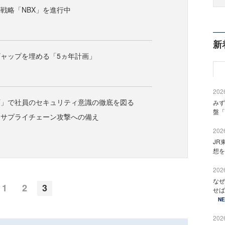
戦略「NBX」を進行中
新
ャップを埋める「5ヵ年計画」
2026
育」で社員のセキュリティ意識の徹底を図る
みず
盤「
たサプライチェーン攻撃への備え
2026
JR
想を
2026
なぜ
1
2
3
せば
N
2026