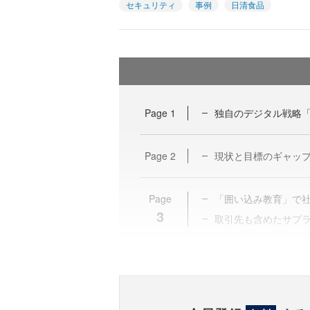
セキュリティ
事例
日清食品
Page
1
独自のデジタル戦略「
Page
2
現状と目標のギャップ
Page
「囲い込み教育」で
3
取引先も含めたサプ