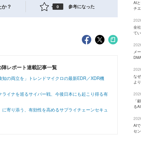
AI
たか？
参考になった
0
チエ
2026
全社
てい
2026
メー
DM
2023 春の陣レポート連載記事一覧
2026
なぜ
知の両立を」トレンドマイクロの最新EDR／XDR機
より
クライナを巡るサイバー戦、今後日本にも起こり得る有
2026
「顧
るA
」に寄り添う、有効性を高めるサプライチェーンセキュ
2026
AI
セン