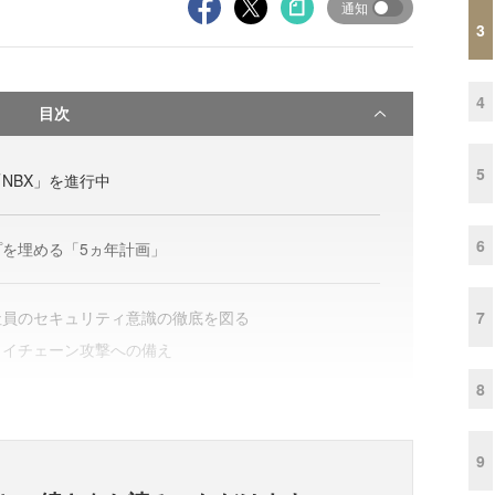
通知
3
4
目次
5
NBX」を進行中
6
を埋める「5ヵ年計画」
7
社員のセキュリティ意識の徹底を図る
ライチェーン攻撃への備え
8
9