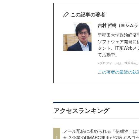
この記事の著者
吉村 哲樹（ヨシムラ
早稲田大学政治経済
ソフトウェア開発に
タント、IT系Web
て活動中。
※プロフィールは、執筆時点
この著者の最近の執
アクセスランキング
メール配信に求められる「信頼性」は
1
か？企業のDMARC運用が失敗するワ