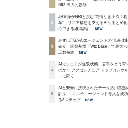
BIMI導入の勘所
JR東海がNRIと挑む“前例なき上流工程
2
革” リニア構想を支えるAI活用と変
応できる組織設計
NEW
みずほFGがAIエージェントの“量産体制
3
確立 開発基盤「Wiz Base」で最大7
工数短縮
NEW
AIでシニアが無双状態、若手をどう育
4
のか？ アクセンチュア トップコンサ
トに聞く
AIと安全に接続されたデータ活用基盤
5
計法──マルチエージェント導入を成
る5ステップ
NEW