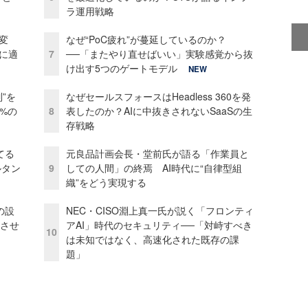
ラ運用戦略
変
なぜ“PoC疲れ”が蔓延しているのか？
化に適
7
──「またやり直せばいい」実験感覚から抜
け出す5つのゲートモデル
NEW
”を
なぜセールスフォースはHeadless 360を発
0%の
8
表したのか？AIに中抜きされないSaaSの生
存戦略
てる
元良品計画会長・堂前氏が語る「作業員と
ルタン
9
しての人間」の終焉 AI時代に“自律型組
織”をどう実現する
の設
NEC・CISO淵上真一氏が説く「フロンティ
功させ
アAI」時代のセキュリティ──「対峙すべき
10
は未知ではなく、高速化された既存の課
題」