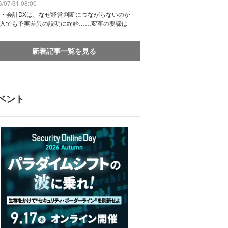
/07/31 08:00
務・会計DXは、なぜ経営判断につながらないのか
導入でも予実差異の説明に終始……変革の要諦は
新着記事一覧を見る
ベント