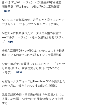
みずほFGがAIエージェントの“量産体制”を確立
開発基盤「Wiz Base」で最大70%の工数短縮
NEW
AIでシニアが無双状態、若手をどう育てるのか？
アクセンチュア トップコンサルタントに聞く
AIと安全に接続されたデータ活用基盤の設計法
──マルチエージェント導入を成功させる5ステッ
プ
NEW
全社AI活用率99％のMIXIは、いかにコストを最適
化しているのか？CTOが語るインフラ運用戦略
なぜ“PoC疲れ”が蔓延しているのか？──「またや
り直せばいい」実験感覚から抜け出す5つのゲー
トモデル
NEW
なぜセールスフォースはHeadless 360を発表した
のか？AIに中抜きされないSaaSの生存戦略
元良品計画会長・堂前氏が語る「作業員としての
人間」の終焉 AI時代に“自律型組織”をどう実現
する