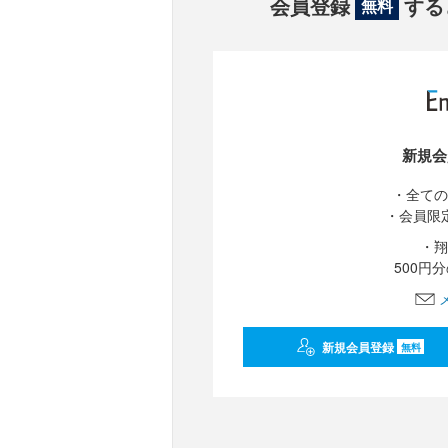
会員登録
する
無料
新規会
・全ての
・会員限
・翔
500円
新規会員登録
無料