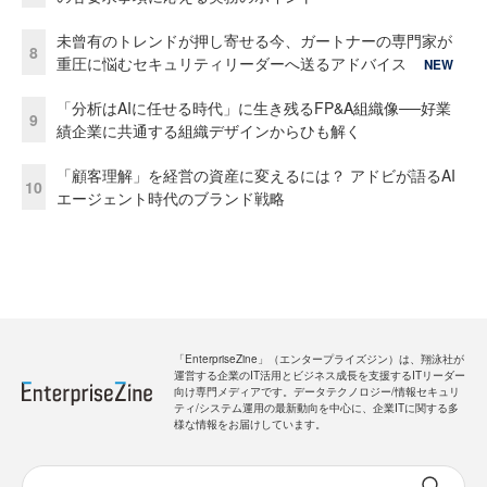
未曾有のトレンドが押し寄せる今、ガートナーの専門家が
8
重圧に悩むセキュリティリーダーへ送るアドバイス
NEW
「分析はAIに任せる時代」に生き残るFP&A組織像──好業
9
績企業に共通する組織デザインからひも解く
「顧客理解」を経営の資産に変えるには？ アドビが語るAI
10
エージェント時代のブランド戦略
「EnterpriseZine」（エンタープライズジン）は、翔泳社が
運営する企業のIT活用とビジネス成長を支援するITリーダー
向け専門メディアです。データテクノロジー/情報セキュリ
ティ/システム運用の最新動向を中心に、企業ITに関する多
様な情報をお届けしています。