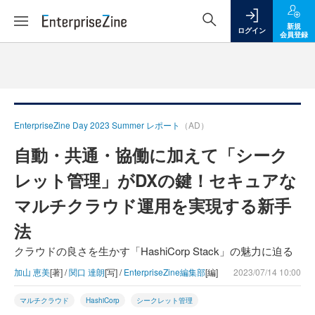
新規
ログイン
会員登録
EnterpriseZine Day 2023 Summer レポート
（AD）
自動・共通・協働に加えて「シーク
レット管理」がDXの鍵！セキュアな
マルチクラウド運用を実現する新手
法
クラウドの良さを生かす「HashiCorp Stack」の魅力に迫る
加山 恵美
[著] /
関口 達朗
[写] /
EnterpriseZine編集部
[編]
2023/07/14 10:00
マルチクラウド
HashiCorp
シークレット管理