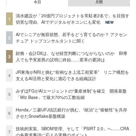
今日
月間
清水建設が「20億円プロジェクトを常駐者2名で」を目指す
1
切実な理由、AIでデジタルゼネコンにも変化
NEW
AIでシニアが無双状態、若手をどう育てるのか？ アクセン
2
チュア トップコンサルタントに聞く
財務・会計DXは、なぜ経営判断につながらないのか BI導
3
入でも予実差異の説明に終始……変革の要諦は
JR東海がNRIと挑む“前例なき上流工程変革” リニア構想を
4
支えるAI活用と変化に適応できる組織設計
みずほFGがAIエージェントの“量産体制”を確立 開発基盤
5
「Wiz Base」で最大70%の工数短縮
Honda／三菱UFJ信託銀行が挑む、“統治”と“俊敏性”を共存
6
させたSnowflake基盤構築
技術的実装、SBOM管理、そして「PSIRT 2.0」へ……CRA
7
の各要求事項に応える実務のポイント