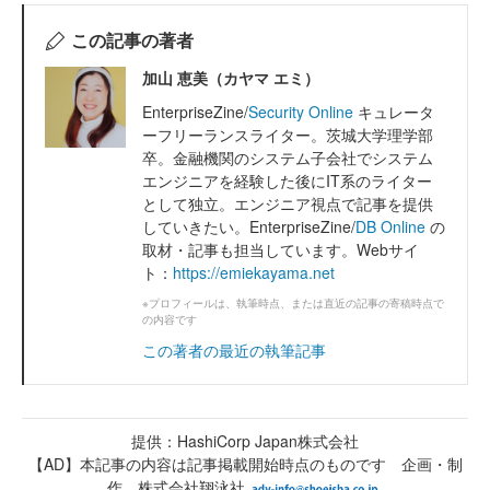
この記事の著者
加山 恵美（カヤマ エミ）
EnterpriseZine/
Security Online
キュレータ
ーフリーランスライター。茨城大学理学部
卒。金融機関のシステム子会社でシステム
エンジニアを経験した後にIT系のライター
として独立。エンジニア視点で記事を提供
していきたい。EnterpriseZine/
DB Online
の
取材・記事も担当しています。Webサイ
ト：
https://emiekayama.net
※プロフィールは、執筆時点、または直近の記事の寄稿時点で
の内容です
この著者の最近の執筆記事
提供：HashiCorp Japan株式会社
【AD】本記事の内容は記事掲載開始時点のものです 企画・制
作 株式会社翔泳社