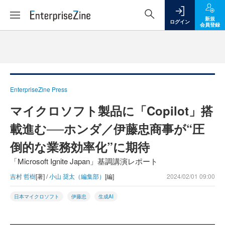
新規
ログイン
会員登録
EnterpriseZine Press
マイクロソフト製品に「Copilot」搭
載進む──ホンダ／伊藤忠商事が“圧
倒的な業務効率化”に期待
「Microsoft Ignite Japan」基調講演レポート
吉村 哲樹
[著] /
小山 奨太（編集部）
[編]
2024/02/01 09:00
日本マイクロソフト
伊藤忠
生成AI