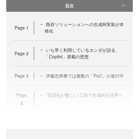
目次
既存ソリューションへの生成AI実装が本
Page
1
格化
いち早く利用しているホンダが語る、
Page
2
「Copilot」搭載の恩恵
Page
3
伊藤忠商事では複数の「PoC」が進行中
Page
“言語化が難しい”工程で生成AIを活用へ
4