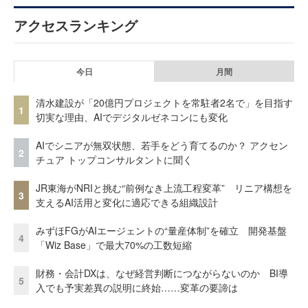
アクセスランキング
今日
月間
清水建設が「20億円プロジェクトを常駐者2名で」を目指す
1
切実な理由、AIでデジタルゼネコンにも変化
AIでシニアが無双状態、若手をどう育てるのか？ アクセン
2
チュア トップコンサルタントに聞く
JR東海がNRIと挑む“前例なき上流工程変革” リニア構想を
3
支えるAI活用と変化に適応できる組織設計
みずほFGがAIエージェントの“量産体制”を確立 開発基盤
4
「Wiz Base」で最大70%の工数短縮
財務・会計DXは、なぜ経営判断につながらないのか BI導
5
入でも予実差異の説明に終始……変革の要諦は