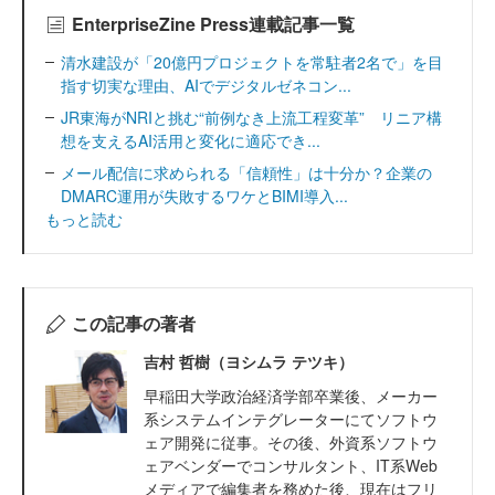
EnterpriseZine Press連載記事一覧
清水建設が「20億円プロジェクトを常駐者2名で」を目
指す切実な理由、AIでデジタルゼネコン...
JR東海がNRIと挑む“前例なき上流工程変革” リニア構
想を支えるAI活用と変化に適応でき...
メール配信に求められる「信頼性」は十分か？企業の
DMARC運用が失敗するワケとBIMI導入...
もっと読む
この記事の著者
吉村 哲樹（ヨシムラ テツキ）
早稲田大学政治経済学部卒業後、メーカー
系システムインテグレーターにてソフトウ
ェア開発に従事。その後、外資系ソフトウ
ェアベンダーでコンサルタント、IT系Web
メディアで編集者を務めた後、現在はフリ