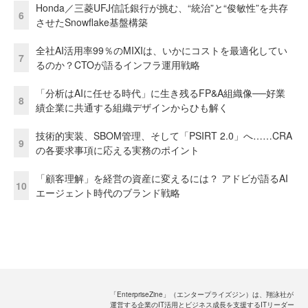
Honda／三菱UFJ信託銀行が挑む、“統治”と“俊敏性”を共存
6
させたSnowflake基盤構築
全社AI活用率99％のMIXIは、いかにコストを最適化してい
7
るのか？CTOが語るインフラ運用戦略
「分析はAIに任せる時代」に生き残るFP&A組織像──好業
8
績企業に共通する組織デザインからひも解く
技術的実装、SBOM管理、そして「PSIRT 2.0」へ……CRA
9
の各要求事項に応える実務のポイント
「顧客理解」を経営の資産に変えるには？ アドビが語るAI
10
エージェント時代のブランド戦略
「EnterpriseZine」（エンタープライズジン）は、翔泳社が
運営する企業のIT活用とビジネス成長を支援するITリーダー