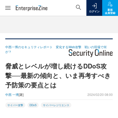
新規
ログイン
会員登録
中西一博のセキュリティレポート 変化するWeb攻撃 戦いの現場で何
が？
脅威とレベルが増し続けるDDoS攻
撃──最新の傾向と、いま再考すべき
予防策の要点とは
中西 一博
[著]
2024/02/20 08:00
サイバー攻撃
DDoS
サイバーレジリエンス