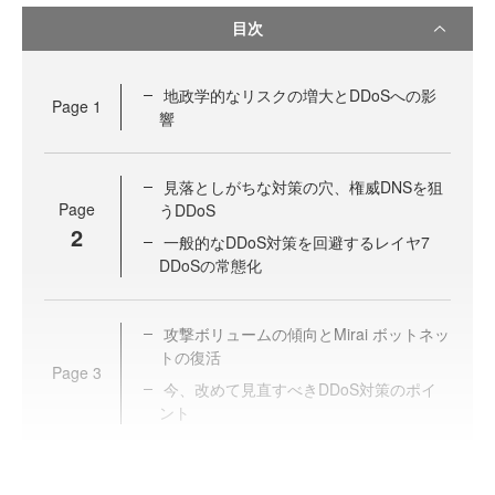
目次
地政学的なリスクの増大とDDoSへの影
Page
1
響
見落としがちな対策の穴、権威DNSを狙
Page
うDDoS
2
一般的なDDoS対策を回避するレイヤ7
DDoSの常態化
攻撃ボリュームの傾向とMirai ボットネッ
トの復活
Page
3
今、改めて見直すべきDDoS対策のポイ
ント