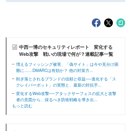
中西一博のセキュリティレポート 変化する
Web攻撃 戦いの現場で何が？連載記事一覧
増えるフィッシング被害、「偽サイト」は今や見分け困
難に……DMARCは有効か？ 他の対策方...
削ぎ落とされるブランドの信頼と収益──進化する「ス
クレイパーボット」の実態と、最新の対抗手...
変化するWeb攻撃──アタックサーフェスの拡大と攻撃
者の意図から、採るべき防衛戦略を導き出...
もっと読む