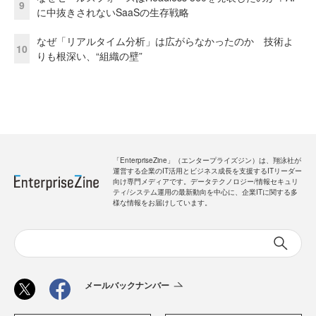
9
に中抜きされないSaaSの生存戦略
なぜ「リアルタイム分析」は広がらなかったのか 技術よ
10
りも根深い、“組織の壁”
「EnterpriseZine」（エンタープライズジン）は、翔泳社が
運営する企業のIT活用とビジネス成長を支援するITリーダー
向け専門メディアです。データテクノロジー/情報セキュリ
ティ/システム運用の最新動向を中心に、企業ITに関する多
様な情報をお届けしています。
メールバックナンバー