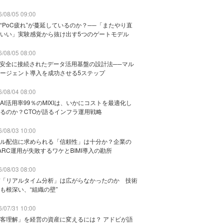
/08/05 09:00
“PoC疲れ”が蔓延しているのか？──「またやり直
いい」実験感覚から抜け出す5つのゲートモデル
/08/05 08:00
と安全に接続されたデータ活用基盤の設計法──マル
ージェント導入を成功させる5ステップ
/08/04 08:00
AI活用率99％のMIXIは、いかにコストを最適化し
るのか？CTOが語るインフラ運用戦略
/08/03 10:00
ル配信に求められる「信頼性」は十分か？企業の
ARC運用が失敗するワケとBIMI導入の勘所
/08/03 08:00
「リアルタイム分析」は広がらなかったのか 技術
も根深い、“組織の壁”
/07/31 10:00
客理解」を経営の資産に変えるには？ アドビが語