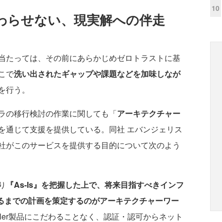
10
わらせない、現実解への伴走
当たっては、その前にあらかじめゼロトラストに基
こで
洗い出されたギャップや課題などを加味しなが
を行う。
ラの移行検討の作業に関しても「
アーキテクチャー
を通じて支援を提供している。同社 エバンジェリス
社がこのサービスを提供する目的について次のよう
り
『As-Is』を把握した上で、将来目指すべきインフ
至るまでの計画を策定するのがアーキテクチャーワー
aler製品にこだわることなく、認証・認可からネット