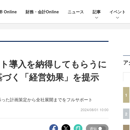
B Online
財務・会計Online
ニュース
記事
イベント
）
ト導入を納得してもらうに
ア
基づく「経営効果」を提示
1
添った計画策定から全社展開までをフルサポート
2024/08/01 10:00
2
通知