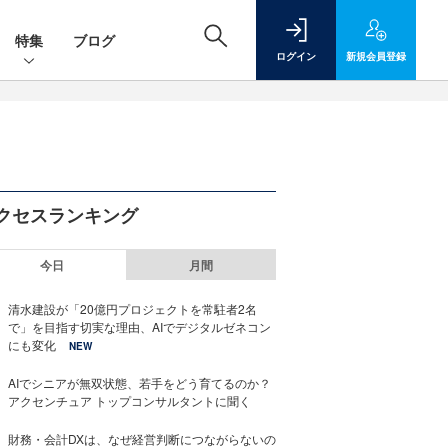
特集
ブログ
ログイン
新規
会員登録
クセスランキング
今日
月間
清水建設が「20億円プロジェクトを常駐者2名
で」を目指す切実な理由、AIでデジタルゼネコン
にも変化
NEW
AIでシニアが無双状態、若手をどう育てるのか？
アクセンチュア トップコンサルタントに聞く
財務・会計DXは、なぜ経営判断につながらないの