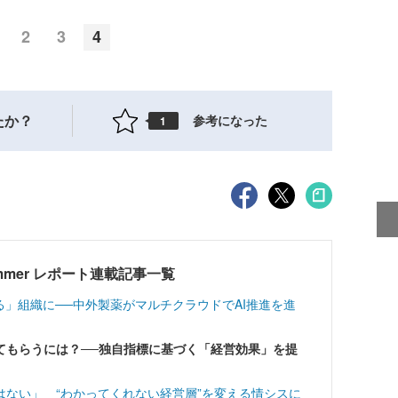
2
3
4
たか？
参考になった
1
24 Summer レポート連載記事一覧
る」組織に──中外製薬がマルチクラウドでAI推進を進
てもらうには？──独自指標に基づく「経営効果」を提
ない」 “わかってくれない経営層”を変える情シスに