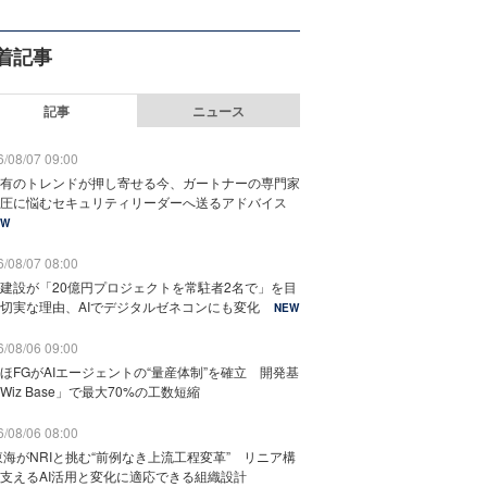
着記事
記事
ニュース
/08/07 09:00
有のトレンドが押し寄せる今、ガートナーの専門家
圧に悩むセキュリティリーダーへ送るアドバイス
EW
/08/07 08:00
建設が「20億円プロジェクトを常駐者2名で」を目
切実な理由、AIでデジタルゼネコンにも変化
NEW
/08/06 09:00
ほFGがAIエージェントの“量産体制”を確立 開発基
Wiz Base」で最大70%の工数短縮
/08/06 08:00
東海がNRIと挑む“前例なき上流工程変革” リニア構
支えるAI活用と変化に適応できる組織設計