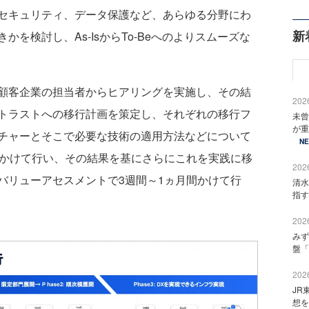
セキュリティ、データ保護など、あらゆる分野にわ
新
を検討し、As-IsからTo-Beへのよりスムーズな
顧客企業の担当者からヒアリングを実施し、その結
2026
トラストへの移行計画を策定し、それぞれの移行フ
未曾
が重
チャーとそこで必要な技術の適用方法などについて
N
月かけて行い、その結果を基にさらにこれを実践に移
2026
バリューアセスメントで3週間～1ヵ月間かけて行
清水
指す
2026
みず
盤「
2026
JR
想を