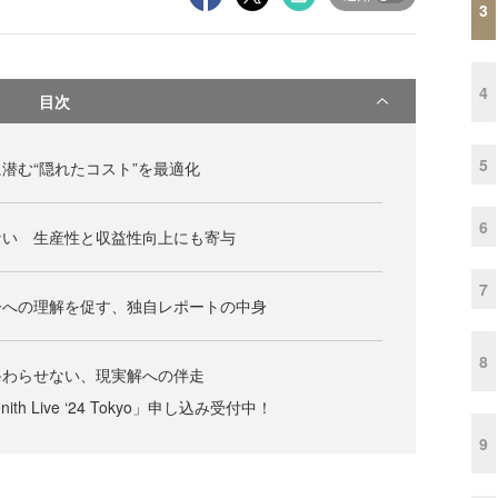
3
4
目次
5
潜む“隠れたコスト”を最適化
6
ない 生産性と収益性向上にも寄与
7
ーへの理解を促す、独自レポートの中身
8
終わらせない、現実解への伴走
th Live ‘24 Tokyo」申し込み受付中！
9