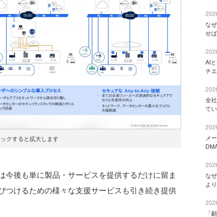
2026
なぜ
せば
2026
AI
チエ
2026
全社
てい
2026
メー
リックすると拡大します
DM
2026
は今後も単に製品・サービスを提供するだけに留ま
なぜ
より
びつけるための様々な支援サービスも引き続き提供
2026
「顧