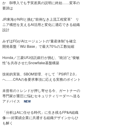
か BI導入でも予実差異の説明に終始……変革の
要諦は
JR東海がNRIと挑む“前例なき上流工程変革” リ
ニア構想を支えるAI活用と変化に適応できる組織
設計
みずほFGがAIエージェントの“量産体制”を確立
開発基盤「Wiz Base」で最大70%の工数短縮
Honda／三菱UFJ信託銀行が挑む、“統治”と“俊敏
性”を共存させたSnowflake基盤構築
技術的実装、SBOM管理、そして「PSIRT 2.0」
へ……CRAの各要求事項に応える実務のポイント
未曾有のトレンドが押し寄せる今、ガートナーの
専門家が重圧に悩むセキュリティリーダーへ送る
アドバイス
NEW
「分析はAIに任せる時代」に生き残るFP&A組織
像──好業績企業に共通する組織デザインからひ
も解く