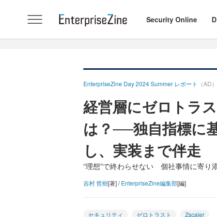
Security Online
D
EnterpriseZine Day 2024 Summer レポート
（AD
経営層にゼロトラス
は？──独自指標に
し、実装まで伴走
“理想”で終わらせない 個社事情に寄り
吉村 哲樹
[著] /
EnterpriseZine編集部
[編]
セキュリティ
ゼロトラスト
Zscaler