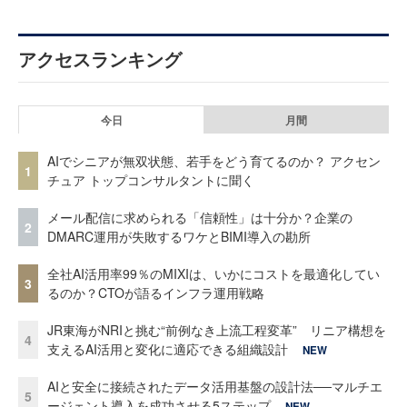
アクセスランキング
今日
月間
AIでシニアが無双状態、若手をどう育てるのか？ アクセン
1
チュア トップコンサルタントに聞く
メール配信に求められる「信頼性」は十分か？企業の
2
DMARC運用が失敗するワケとBIMI導入の勘所
全社AI活用率99％のMIXIは、いかにコストを最適化してい
3
るのか？CTOが語るインフラ運用戦略
JR東海がNRIと挑む“前例なき上流工程変革” リニア構想を
4
支えるAI活用と変化に適応できる組織設計
NEW
AIと安全に接続されたデータ活用基盤の設計法──マルチエ
5
ージェント導入を成功させる5ステップ
NEW