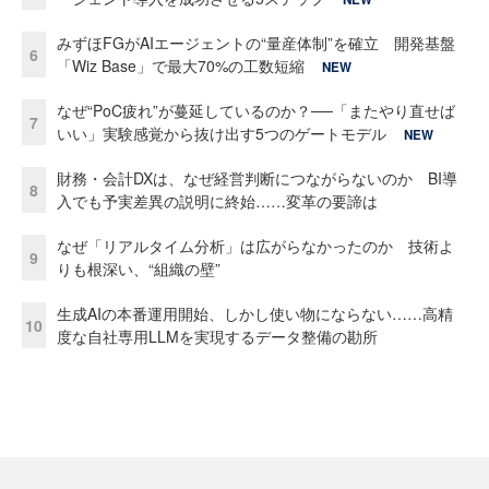
みずほFGがAIエージェントの“量産体制”を確立 開発基盤
6
「Wiz Base」で最大70%の工数短縮
NEW
なぜ“PoC疲れ”が蔓延しているのか？──「またやり直せば
7
いい」実験感覚から抜け出す5つのゲートモデル
NEW
財務・会計DXは、なぜ経営判断につながらないのか BI導
8
入でも予実差異の説明に終始……変革の要諦は
なぜ「リアルタイム分析」は広がらなかったのか 技術よ
9
りも根深い、“組織の壁”
生成AIの本番運用開始、しかし使い物にならない……高精
10
度な自社専用LLMを実現するデータ整備の勘所