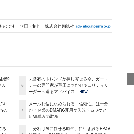
ものです 企画・制作 株式会社翔泳社
駐者2
未曾有のトレンドが押し寄せる今、ガート
タル
6
ナーの専門家が重圧に悩むセキュリティリ
ーダーへ送るアドバイス
NEW
”を
メール配信に求められる「信頼性」は十分
0%の
7
か？企業のDMARC運用が失敗するワケと
BIMI導入の勘所
てる
「分析はAIに任せる時代」に生き残るFP&A