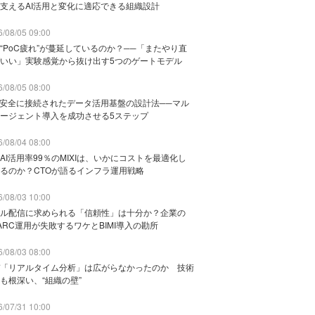
支えるAI活用と変化に適応できる組織設計
/08/05 09:00
“PoC疲れ”が蔓延しているのか？──「またやり直
いい」実験感覚から抜け出す5つのゲートモデル
/08/05 08:00
と安全に接続されたデータ活用基盤の設計法──マル
ージェント導入を成功させる5ステップ
/08/04 08:00
AI活用率99％のMIXIは、いかにコストを最適化し
るのか？CTOが語るインフラ運用戦略
/08/03 10:00
ル配信に求められる「信頼性」は十分か？企業の
ARC運用が失敗するワケとBIMI導入の勘所
/08/03 08:00
「リアルタイム分析」は広がらなかったのか 技術
も根深い、“組織の壁”
/07/31 10:00