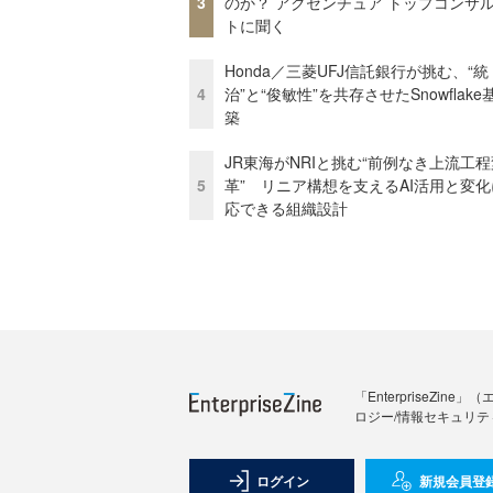
3
のか？ アクセンチュア トップコンサ
トに聞く
Honda／三菱UFJ信託銀行が挑む、“統
4
治”と“俊敏性”を共存させたSnowflak
築
JR東海がNRIと挑む“前例なき上流工程
5
革” リニア構想を支えるAI活用と変
応できる組織設計
「Enterprise
ロジー/情報セキュリテ
ログイン
新規会員登