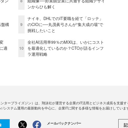
ルタン
8
組織像──好業績企業に共通する組織デザイ
ンからひも解く
ナイキ、DHLでのIT要職を経て「ロッテ」
e基盤構
9
のCIOに──丸茂眞弓さんが“集大成の場”で
挑戦したいこと
変
全社AI活用率99％のMIXIは、いかにコスト
化に適
10
を最適化しているのか？CTOが語るインフ
ラ運用戦略
Zine」（エンタープライズジン）は、翔泳社が運営する企業のIT活用とビジネス成長を支
ィ/システム運用の最新動向を中心に、企業ITに関する多様な情報をお届けしていま
メールバックナンバー
記
録