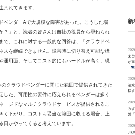
生まれてきます。
新
ドベンダーAで大規模な障害があった。こうした場
か？」と、読者の皆さんは自社の役員から尋ねられ
まで、これに対する一般的な回答は、「クラウドベ
2026
ネスを継続できません。障害時に切り替え可能な構
未曾
や運用面、そしてコスト的にもハードルが高く、現
が重
N
2026
のクラウドベンダーに閉じた範囲で提供されてきた
清水
指す
定した、可用性の要件に応えられるベンダーは多く
2026
ネージドなマルチクラウドサービスが提供されるこ
みず
きく下がり、コストも妥当な範囲に収まる場合、上
盤「
る日がやってくると考えています。
2026
JR