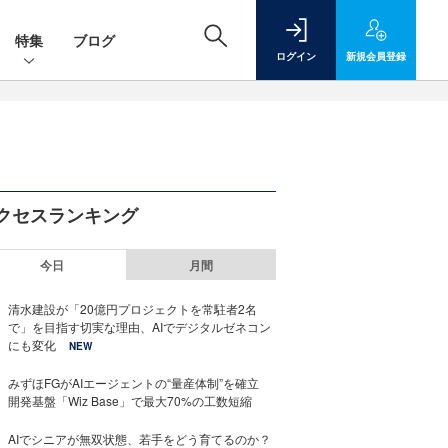
特集
ブログ
ログイン
新規
会員登録
クセスランキング
今日
月間
清水建設が「20億円プロジェクトを常駐者2名
で」を目指す切実な理由、AIでデジタルゼネコン
にも変化
NEW
みずほFGがAIエージェントの“量産体制”を確立
開発基盤「Wiz Base」で最大70%の工数短縮
AIでシニアが無双状態、若手をどう育てるのか？