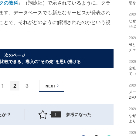
クの教科
』（翔泳社）で示されているように、クラ
想を
ます。データベースでも新たなサービスが発表され
2026
なぜ
ことで、それがどのように解消されたのかという視
せば
2026
AI
チエ
次のページ
比較できる、導入の“その先”を思い描ける
2026
全社
てい
1
2
3
2026
NEXT
メー
DM
2026
たか？
参考になった
1
なぜ
より
2026