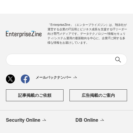
「EnterpriseZine」（エンタープライズジン）は、翔泳社が
運営する企業のIT活用とビジネス成長を支援するITリーダー
向け専門メディアです。データテクノロジー/情報セキュリ
ティ/システム運用の最新動向を中心に、企業ITに関する多
様な情報をお届けしています。
メールバックナンバー
記事掲載のご依頼
広告掲載のご案内
Security Online
DB Online