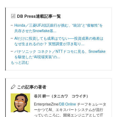
DB Press連載記事一覧
Honda／三菱UFJ信託銀行が挑む、“統治”と“俊敏性”を
共存させたSnowflake基...
AIだけに投資しても成果はでない──投資成果の格差は
なぜ生まれるのか？ 実態調査が浮き彫り...
パナソニック コネクト／NTTドコモに見る、Snowflake
を駆使した“AI現場実装”の...
もっと読む
この記事の著者
谷川 耕一（タニカワ コウイチ）
EnterpriseZine/
DB Online
チーフキュレータ
ーかつてAI、エキスパートシステムが流行
っていたころに、開発エンジニアとしてIT