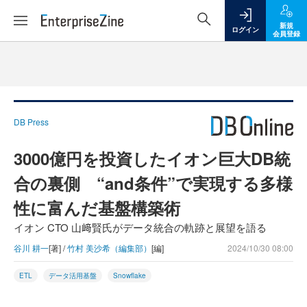
新規
ログイン
会員登録
DB Press
3000億円を投資したイオン巨大DB統
合の裏側 “and条件”で実現する多様
性に富んだ基盤構築術
イオン CTO 山﨑賢氏がデータ統合の軌跡と展望を語る
谷川 耕一
[著] /
竹村 美沙希（編集部）
[編]
2024/10/30 08:00
ETL
データ活用基盤
Snowflake