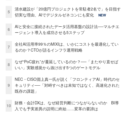
清水建設が「20億円プロジェクトを常駐者2名で」を目指す
5
切実な理由、AIでデジタルゼネコンにも変化
NEW
AIと安全に接続されたデータ活用基盤の設計法──マルチエ
6
ージェント導入を成功させる5ステップ
全社AI活用率99％のMIXIは、いかにコストを最適化してい
7
るのか？CTOが語るインフラ運用戦略
なぜ“PoC疲れ”が蔓延しているのか？──「またやり直せば
8
いい」実験感覚から抜け出す5つのゲートモデル
NEC・CISO淵上真一氏が説く「フロンティアAI」時代のセ
9
キュリティ──「対峙すべきは未知ではなく、高速化された
既存の課題」
財務・会計DXは、なぜ経営判断につながらないのか BI導
10
入でも予実差異の説明に終始……変革の要諦は