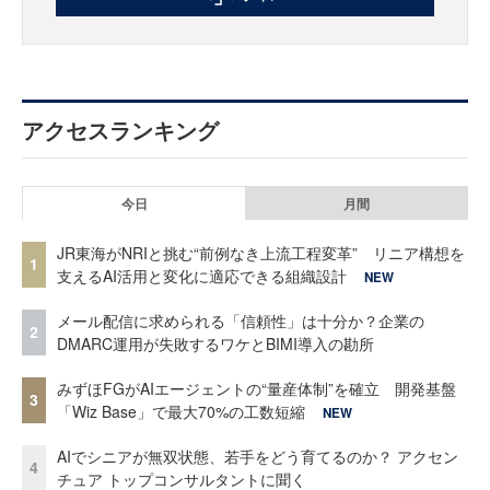
アクセスランキング
今日
月間
JR東海がNRIと挑む“前例なき上流工程変革” リニア構想を
1
支えるAI活用と変化に適応できる組織設計
NEW
メール配信に求められる「信頼性」は十分か？企業の
2
DMARC運用が失敗するワケとBIMI導入の勘所
みずほFGがAIエージェントの“量産体制”を確立 開発基盤
3
「Wiz Base」で最大70%の工数短縮
NEW
AIでシニアが無双状態、若手をどう育てるのか？ アクセン
4
チュア トップコンサルタントに聞く