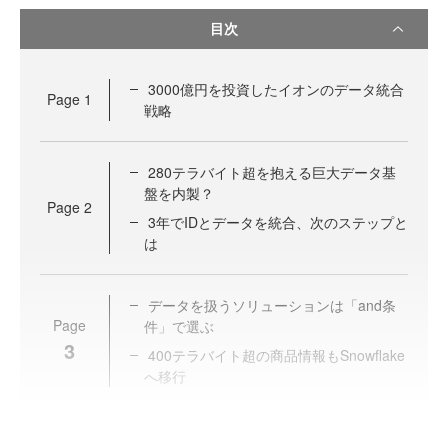
目次
3000億円を投資したイオンのデータ統合
Page
1
戦略
280テラバイト超を抱える巨大データ基
盤を内製？
Page
2
3年でIDとデータを統合、次のステップと
は
データを扱うソリューションは「and条
Page
件」で選ぶ
3
400テラバイト超の商品情報もSnowflake
へ移行