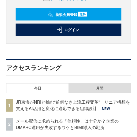
新規会員登録
無料
ログイン
アクセスランキング
今日
月間
JR東海がNRIと挑む“前例なき上流工程変革” リニア構想を
1
支えるAI活用と変化に適応できる組織設計
NEW
メール配信に求められる「信頼性」は十分か？企業の
2
DMARC運用が失敗するワケとBIMI導入の勘所