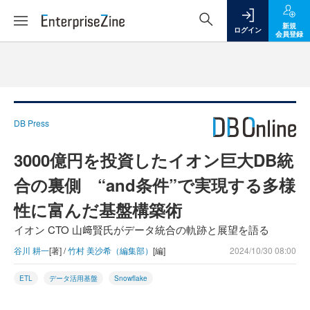
新規
ログイン
会員登録
DB Press
3000億円を投資したイオン巨大DB統
合の裏側 “and条件”で実現する多様
性に富んだ基盤構築術
イオン CTO 山﨑賢氏がデータ統合の軌跡と展望を語る
谷川 耕一
[著] /
竹村 美沙希（編集部）
[編]
2024/10/30 08:00
ETL
データ活用基盤
Snowflake