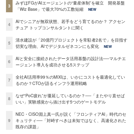
みずほFGがAIエージェントの“量産体制”を確立 開発基盤
3
「Wiz Base」で最大70%の工数短縮
NEW
AIでシニアが無双状態、若手をどう育てるのか？ アクセン
4
チュア トップコンサルタントに聞く
清水建設が「20億円プロジェクトを常駐者2名で」を目指す
5
切実な理由、AIでデジタルゼネコンにも変化
NEW
AIと安全に接続されたデータ活用基盤の設計法──マルチエ
6
ージェント導入を成功させる5ステップ
全社AI活用率99％のMIXIは、いかにコストを最適化してい
7
るのか？CTOが語るインフラ運用戦略
なぜ“PoC疲れ”が蔓延しているのか？──「またやり直せば
8
いい」実験感覚から抜け出す5つのゲートモデル
NEC・CISO淵上真一氏が説く「フロンティアAI」時代のセ
9
キュリティ──「対峙すべきは未知ではなく、高速化された
既存の課題」