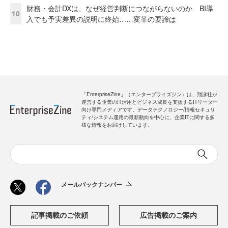
財務・会計DXは、なぜ経営判断につながらないのか BI導
10
入でも予実差異の説明に終始……変革の要諦は
「EnterpriseZine」（エンタープライズジン）は、翔泳社が
運営する企業のIT活用とビジネス成長を支援するITリーダー
向け専門メディアです。データテクノロジー/情報セキュリ
ティ/システム運用の最新動向を中心に、企業ITに関する多
様な情報をお届けしています。
メールバックナンバー
記事掲載のご依頼
広告掲載のご案内