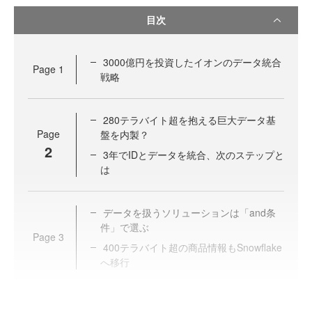
目次
3000億円を投資したイオンのデータ統合
Page
1
戦略
280テラバイト超を抱える巨大データ基
Page
盤を内製？
2
3年でIDとデータを統合、次のステップと
は
データを扱うソリューションは「and条
件」で選ぶ
Page
3
400テラバイト超の商品情報もSnowflake
へ移行