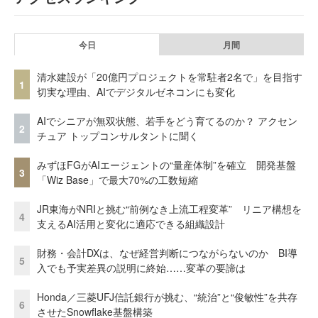
今日
月間
清水建設が「20億円プロジェクトを常駐者2名で」を目指す
1
切実な理由、AIでデジタルゼネコンにも変化
AIでシニアが無双状態、若手をどう育てるのか？ アクセン
2
チュア トップコンサルタントに聞く
みずほFGがAIエージェントの“量産体制”を確立 開発基盤
3
「Wiz Base」で最大70%の工数短縮
JR東海がNRIと挑む“前例なき上流工程変革” リニア構想を
4
支えるAI活用と変化に適応できる組織設計
財務・会計DXは、なぜ経営判断につながらないのか BI導
5
入でも予実差異の説明に終始……変革の要諦は
Honda／三菱UFJ信託銀行が挑む、“統治”と“俊敏性”を共存
6
させたSnowflake基盤構築