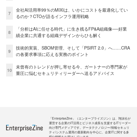
全社AI活用率99％のMIXIは、いかにコストを最適化してい
7
るのか？CTOが語るインフラ運用戦略
「分析はAIに任せる時代」に生き残るFP&A組織像──好業
8
績企業に共通する組織デザインからひも解く
技術的実装、SBOM管理、そして「PSIRT 2.0」へ……CRA
9
の各要求事項に応える実務のポイント
未曾有のトレンドが押し寄せる今、ガートナーの専門家が
10
重圧に悩むセキュリティリーダーへ送るアドバイス
「EnterpriseZine」（エンタープライズジン）は、翔泳社が
運営する企業のIT活用とビジネス成長を支援するITリーダー
向け専門メディアです。データテクノロジー/情報セキュリ
ティ/システム運用の最新動向を中心に、企業ITに関する多
様な情報をお届けしています。