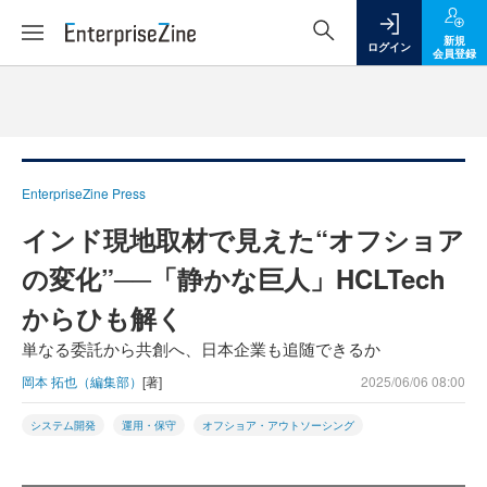
新規
ログイン
会員登録
EnterpriseZine Press
インド現地取材で見えた“オフショア
の変化”──「静かな巨人」HCLTech
からひも解く
単なる委託から共創へ、日本企業も追随できるか
岡本 拓也（編集部）
[著]
2025/06/06 08:00
システム開発
運用・保守
オフショア・アウトソーシング