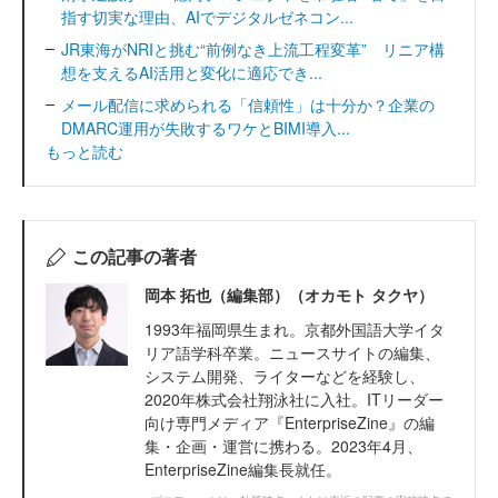
指す切実な理由、AIでデジタルゼネコン...
JR東海がNRIと挑む“前例なき上流工程変革” リニア構
想を支えるAI活用と変化に適応でき...
メール配信に求められる「信頼性」は十分か？企業の
DMARC運用が失敗するワケとBIMI導入...
もっと読む
この記事の著者
岡本 拓也（編集部）（オカモト タクヤ）
1993年福岡県生まれ。京都外国語大学イタ
リア語学科卒業。ニュースサイトの編集、
システム開発、ライターなどを経験し、
2020年株式会社翔泳社に入社。ITリーダー
向け専門メディア『EnterpriseZine』の編
集・企画・運営に携わる。2023年4月、
EnterpriseZine編集長就任。