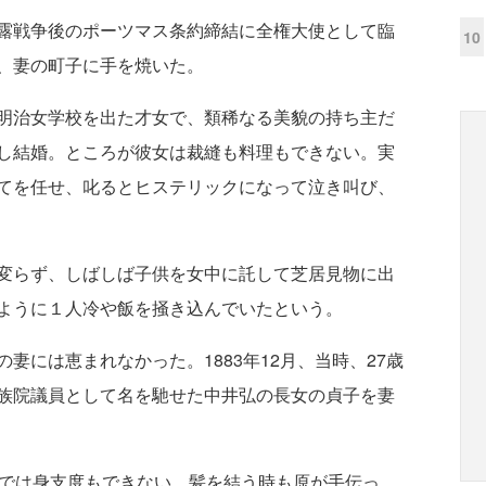
露戦争後のポーツマス条約締結に全権大使として臨
10
、妻の町子に手を焼いた。
明治女学校を出た才女で、類稀なる美貌の持ち主だ
し結婚。ところが彼女は裁縫も料理もできない。実
てを任せ、叱るとヒステリックになって泣き叫び、
変らず、しばしば子供を女中に託して芝居見物に出
ように１人冷や飯を掻き込んでいたという。
妻には恵まれなかった。1883年12月、当時、27歳
族院議員として名を馳せた中井弘の長女の貞子を妻
では身支度もできない。髪を結う時も原が手伝っ