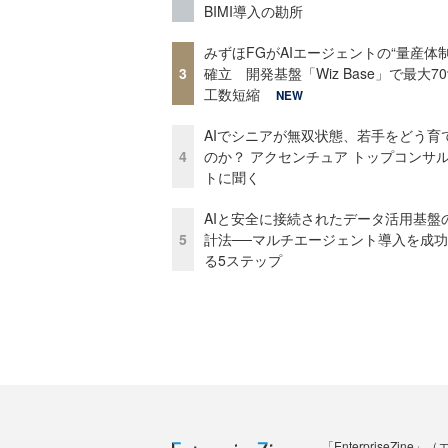
BIMI導入の勘所
みずほFGがAIエージェントの“量産体制
3
確立 開発基盤「Wiz Base」で最大7
工数短縮
NEW
AIでシニアが無双状態、若手をどう育
4
のか？ アクセンチュア トップコンサ
トに聞く
AIと安全に接続されたデータ活用基盤
5
計法──マルチエージェント導入を成
る5ステップ
「Enterprise