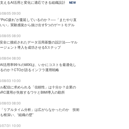
支えるAI活用と変化に適応できる組織設計
NEW
/08/05 09:00
“PoC疲れ”が蔓延しているのか？──「またやり直
いい」実験感覚から抜け出す5つのゲートモデル
/08/05 08:00
と安全に接続されたデータ活用基盤の設計法──マル
ージェント導入を成功させる5ステップ
/08/04 08:00
AI活用率99％のMIXIは、いかにコストを最適化し
るのか？CTOが語るインフラ運用戦略
/08/03 10:00
ル配信に求められる「信頼性」は十分か？企業の
ARC運用が失敗するワケとBIMI導入の勘所
/08/03 08:00
「リアルタイム分析」は広がらなかったのか 技術
も根深い、“組織の壁”
/07/31 10:00