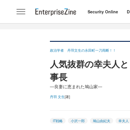
Security Online
D
政治学者 丹羽文生の永田町一刀両断！！
人気抜群の幸夫人と
事長
―良妻に恵まれた鳩山家―
丹羽 文生
[著]
IT戦略
小沢一郎
鳩山由紀夫
幸夫人