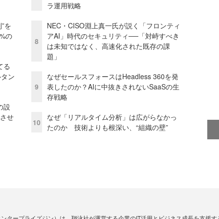
ラ運用戦略
”を
NEC・CISO淵上真一氏が説く「フロンティ
0%の
アAI」時代のセキュリティ──「対峙すべき
8
は未知ではなく、高速化された既存の課
題」
てる
ルタン
なぜセールスフォースはHeadless 360を発
9
表したのか？AIに中抜きされないSaaSの生
存戦略
の設
功させ
なぜ「リアルタイム分析」は広がらなかっ
10
たのか 技術よりも根深い、“組織の壁”
Zine」（エンタープライズジン）は、翔泳社が運営する企業のIT活用とビジネス成長を支