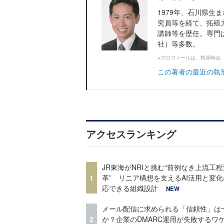
1979年、石川県
究員等を経て、拓殖
講師等を歴任。専門
社）等多数。
※プロフィールは、執筆時点
この著者の最近の執
アクセスランキング
JR東海がNRIと挑む“前例なき上流工程
1
革” リニア構想を支えるAI活用と変
応できる組織設計
NEW
メール配信に求められる「信頼性」は
2
か？企業のDMARC運用が失敗するワ