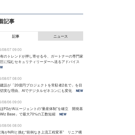
着記事
記事
ニュース
/08/07 09:00
有のトレンドが押し寄せる今、ガートナーの専門家
圧に悩むセキュリティリーダーへ送るアドバイス
EW
/08/07 08:00
建設が「20億円プロジェクトを常駐者2名で」を目
切実な理由、AIでデジタルゼネコンにも変化
NEW
/08/06 09:00
ほFGがAIエージェントの“量産体制”を確立 開発基
Wiz Base」で最大70%の工数短縮
NEW
/08/06 08:00
東海がNRIと挑む“前例なき上流工程変革” リニア構