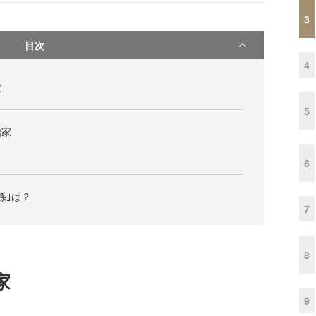
3
目次
4
家
5
治家
6
係｣は？
7
8
家
9