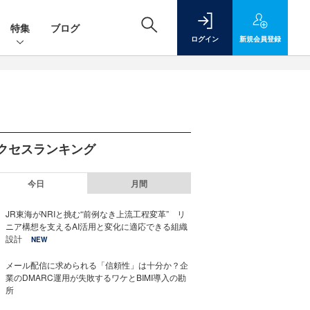
特集
ブログ
ログイン
新規
会員登録
クセスランキング
今日
月間
JR東海がNRIと挑む“前例なき上流工程変革” リ
ニア構想を支えるAI活用と変化に適応できる組織
設計
NEW
メール配信に求められる「信頼性」は十分か？企
業のDMARC運用が失敗するワケとBIMI導入の勘
所