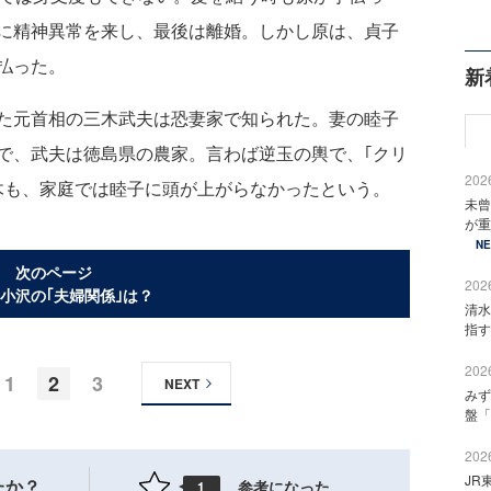
に精神異常を来し、最後は離婚。しかし原は、貞子
払った。
新
た元首相の三木武夫は恐妻家で知られた。妻の睦子
で、武夫は徳島県の農家。言わば逆玉の輿で、｢クリ
2026
三木も、家庭では睦子に頭が上がらなかったという。
未曾
が重
N
次のページ
2026
小沢の｢夫婦関係｣は？
清水
指す
2026
1
2
3
NEXT
みず
盤「
2026
JR
たか？
参考になった
1