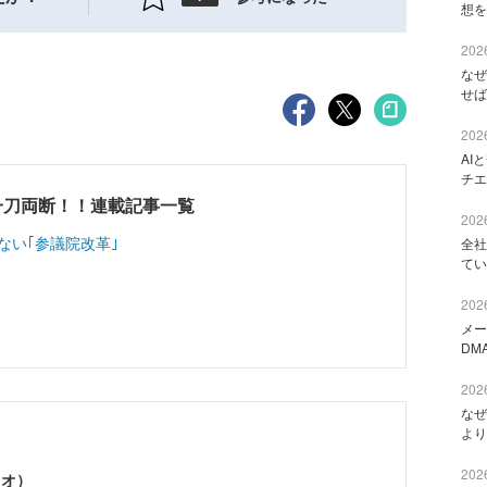
想を
2026
なぜ
せば
2026
AI
チエ
一刀両断！！連載記事一覧
2026
ない｢参議院改革｣
全社
てい
2026
メー
DM
2026
なぜ
より
2026
ミオ）