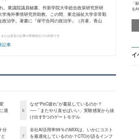
「顧
生まれ。衆議院議員秘書、作新学院大学総合政策研究所研
るA
大学海外事情研究所助教。この間、東北福祉大学非常勤
は政治学。著書に『保守合同の政治学』（共著、青山
、または直近の記事の寄稿時点での内容です
筆記事
イ
変
なぜ“PoC疲れ”が蔓延しているのか？
化に適
6
──「またやり直せばいい」実験感覚から抜
け出す5つのゲートモデル
十分
全社AI活用率99％のMIXIは、いかにコスト
ケと
7
を最適化しているのか？CTOが語るインフ