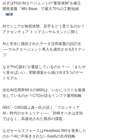
みずほFGがAIエージェントの“量産体制”を確立
開発基盤「Wiz Base」で最大70%の工数短縮
NEW
AIでシニアが無双状態、若手をどう育てるのか？
アクセンチュア トップコンサルタントに聞く
AIと安全に接続されたデータ活用基盤の設計法
──マルチエージェント導入を成功させる5ステッ
プ
なぜ“PoC疲れ”が蔓延しているのか？──「またや
り直せばいい」実験感覚から抜け出す5つのゲー
トモデル
全社AI活用率99％のMIXIは、いかにコストを最適
化しているのか？CTOが語るインフラ運用戦略
NEC・CISO淵上真一氏が説く「フロンティア
AI」時代のセキュリティ──「対峙すべきは未知
ではなく、高速化された既存の課題」
なぜセールスフォースはHeadless 360を発表した
のか？AIに中抜きされないSaaSの生存戦略