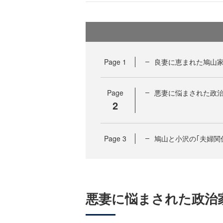
Page
1
良妻に恵まれた鳩山
Page
悪妻に悩まされた政
2
Page
3
鳩山と小沢の｢夫婦関
悪妻に悩まされた政治