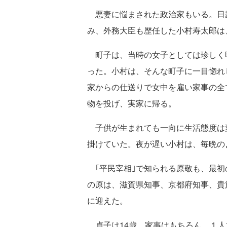
悪妻に悩まされた政治家もいる。日
み、外務大臣も歴任した小村寿太郎は
町子は、当時の女子としては珍しく
った。小村は、そんな町子に一目惚れ
家からの仕送りで女中を雇い家事の全
物を投げ、実家に帰る。
子供が生まれても一向に生活態度は
掛けていた。夜が遅い小村は、毎晩の
｢平民宰相｣で知られる原敬も、最初の
の原は、滋賀県知事、京都府知事、貴
に迎えた。
貞子は14歳。家事はもちろん、１人