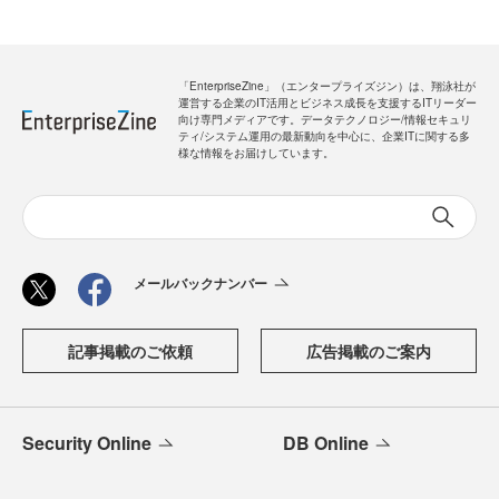
「EnterpriseZine」（エンタープライズジン）は、翔泳社が
運営する企業のIT活用とビジネス成長を支援するITリーダー
向け専門メディアです。データテクノロジー/情報セキュリ
ティ/システム運用の最新動向を中心に、企業ITに関する多
様な情報をお届けしています。
メールバックナンバー
記事掲載のご依頼
広告掲載のご案内
Security Online
DB Online