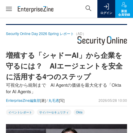
新規
ログイン
会員登録
Security Online Day 2026 Spring レポート
（AD）
増殖する「シャドーAI」から企業を
守るには？ AIエージェントを安全
に活用する4つのステップ
可視化から統制まで AI Agentの価値を最大化する「Okta
for AI Agents」
EnterpriseZine編集部
[著] /
丸毛透
[写]
2026/05/28 10:00
イベントレポート
サイバーセキュリティ
Okta