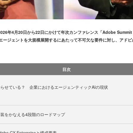
6年4月20日から22日にかけて年次カンファレンス「Adobe Summit
、企業がAIエージェントを大規模展開するにあたって不可欠な要件に対し、
目次
やらせている？ 企業におけるエージェンティックAIの現状
実装をかなえる4段階のロードマップ
e CX Enterpriseと構成要素