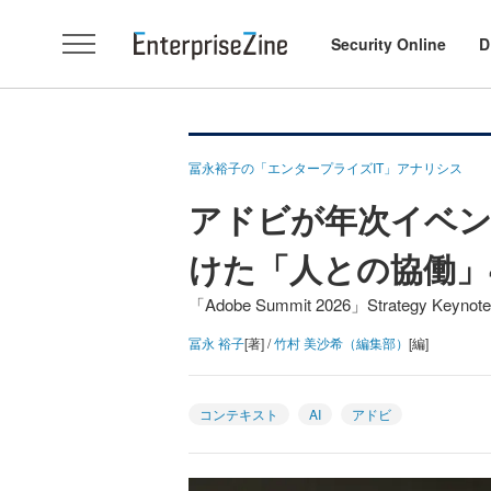
Security Online
D
冨永裕子の「エンタープライズIT」アナリシス
アドビが年次イベン
けた「人との協働」
「Adobe Summit 2026」Strategy Keyn
冨永 裕子
[著] /
竹村 美沙希（編集部）
[編]
コンテキスト
AI
アドビ