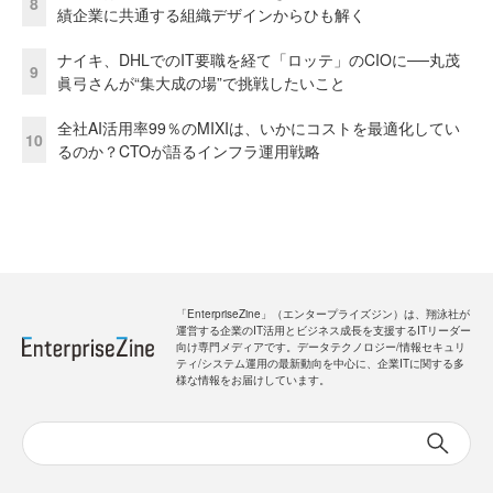
8
績企業に共通する組織デザインからひも解く
ナイキ、DHLでのIT要職を経て「ロッテ」のCIOに──丸茂
9
眞弓さんが“集大成の場”で挑戦したいこと
全社AI活用率99％のMIXIは、いかにコストを最適化してい
10
るのか？CTOが語るインフラ運用戦略
「EnterpriseZine」（エンタープライズジン）は、翔泳社が
運営する企業のIT活用とビジネス成長を支援するITリーダー
向け専門メディアです。データテクノロジー/情報セキュリ
ティ/システム運用の最新動向を中心に、企業ITに関する多
様な情報をお届けしています。