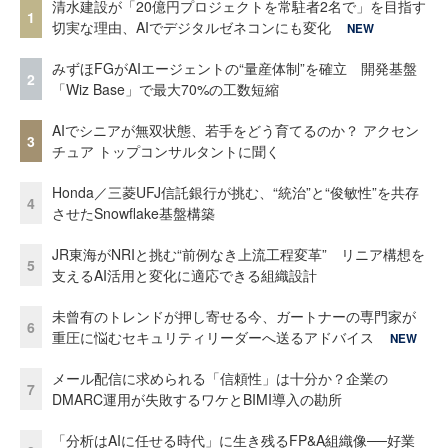
清水建設が「20億円プロジェクトを常駐者2名で」を目指す
1
切実な理由、AIでデジタルゼネコンにも変化
NEW
みずほFGがAIエージェントの“量産体制”を確立 開発基盤
2
「Wiz Base」で最大70%の工数短縮
AIでシニアが無双状態、若手をどう育てるのか？ アクセン
3
チュア トップコンサルタントに聞く
Honda／三菱UFJ信託銀行が挑む、“統治”と“俊敏性”を共存
4
させたSnowflake基盤構築
JR東海がNRIと挑む“前例なき上流工程変革” リニア構想を
5
支えるAI活用と変化に適応できる組織設計
未曾有のトレンドが押し寄せる今、ガートナーの専門家が
6
重圧に悩むセキュリティリーダーへ送るアドバイス
NEW
メール配信に求められる「信頼性」は十分か？企業の
7
DMARC運用が失敗するワケとBIMI導入の勘所
「分析はAIに任せる時代」に生き残るFP&A組織像──好業