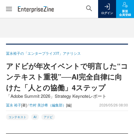
新規
ログイン
会員登録
冨永裕子の「エンタープライズIT」アナリシス
アドビが年次イベントで明言した“コ
ンテキスト重視”──AI完全自律に向
けた「人との協働」4ステップ
「Adobe Summit 2026」Strategy Keynoteレポート
冨永 裕子
[著] /
竹村 美沙希（編集部）
[編]
2026/05/26 08:00
コンテキスト
AI
アドビ