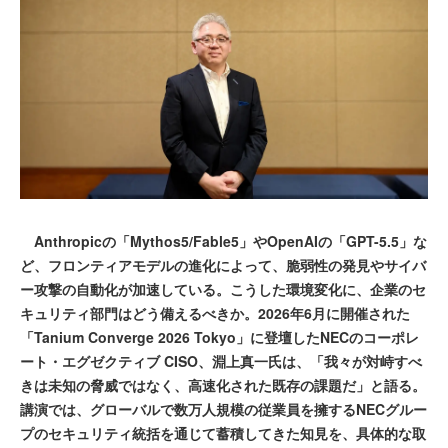
Anthropicの「Mythos5/Fable5」やOpenAIの「GPT-5.5」な
ど、フロンティアモデルの進化によって、脆弱性の発見やサイバ
ー攻撃の自動化が加速している。こうした環境変化に、企業のセ
キュリティ部門はどう備えるべきか。2026年6月に開催された
「Tanium Converge 2026 Tokyo」に登壇したNECのコーポレ
ート・エグゼクティブ CISO、淵上真一氏は、「我々が対峙すべ
きは未知の脅威ではなく、高速化された既存の課題だ」と語る。
講演では、グローバルで数万人規模の従業員を擁するNECグルー
プのセキュリティ統括を通じて蓄積してきた知見を、具体的な取