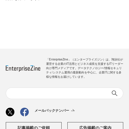
「EnterpriseZine」（エンタープライズジン）は、翔泳社が
運営する企業のIT活用とビジネス成長を支援するITリーダー
向け専門メディアです。データテクノロジー/情報セキュリ
ティ/システム運用の最新動向を中心に、企業ITに関する多
様な情報をお届けしています。
メールバックナンバー
記事掲載のご依頼
広告掲載のご案内