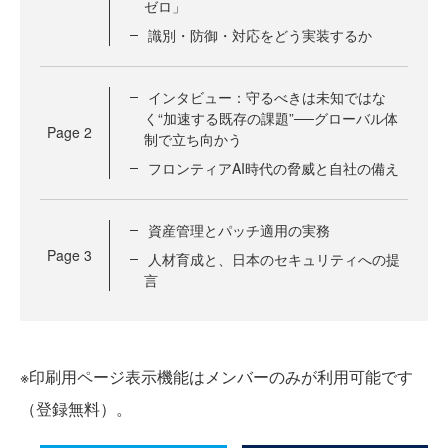
ゼロ」
識別・防御・対応をどう実装するか
インタビュー：守るべきは未知ではな
く“加速する既存の課題”──グローバル体
Page
2
制で立ち向かう
フロンティアAI時代の脅威と自社の備え
資産管理とパッチ適用の実務
Page
3
人材育成と、日本のセキュリティへの提
言
※印刷用ページ表示機能はメンバーのみが利用可能です
（登録無料）。