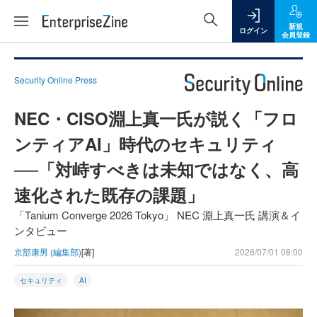
新規
ログイン
会員登録
Security Online Press
NEC・CISO淵上真一氏が説く「フロ
ンティアAI」時代のセキュリティ
──「対峙すべきは未知ではなく、高
速化された既存の課題」
「Tanium Converge 2026 Tokyo」 NEC 淵上真一氏 講演＆イ
ンタビュー
京部康男 (編集部)
[著]
2026/07/01 08:00
セキュリティ
AI