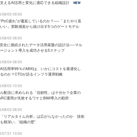
支えるAI活用と変化に適応できる組織設計
NEW
/08/05 09:00
“PoC疲れ”が蔓延しているのか？──「またやり直
いい」実験感覚から抜け出す5つのゲートモデル
/08/05 08:00
と安全に接続されたデータ活用基盤の設計法──マル
ージェント導入を成功させる5ステップ
/08/04 08:00
AI活用率99％のMIXIは、いかにコストを最適化し
るのか？CTOが語るインフラ運用戦略
/08/03 10:00
ル配信に求められる「信頼性」は十分か？企業の
ARC運用が失敗するワケとBIMI導入の勘所
/08/03 08:00
「リアルタイム分析」は広がらなかったのか 技術
も根深い、“組織の壁”
/07/31 10:00