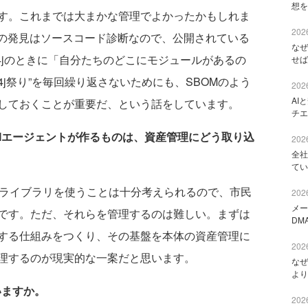
想を
す。これまでは大まかな管理でよかったかもしれま
2026
性の発見はソースコード診断なので、公開されている
なぜ
g4jのときに「自分たちのどこにモジュールがあるの
せば
4j祭り”を毎回繰り返さないためにも、SBOMのよう
2026
AI
しておくことが重要だ、という話をしています。
チエ
AIエージェントが作るものは、資産管理にどう取り込
2026
全社
てい
のライブラリを使うことは十分考えられるので、市民
2026
メー
です。ただ、それらを管理するのは難しい。まずは
DM
する仕組みをつくり、その基盤を本体の資産管理に
2026
理するのが現実的な一案だと思います。
なぜ
より
いますか。
2026