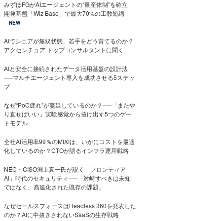
みずほFGがAIエージェントの“量産体制”を確立
開発基盤「Wiz Base」で最大70%の工数短縮
NEW
AIでシニアが無双状態、若手をどう育てるのか？
アクセンチュア トップコンサルタントに聞く
AIと安全に接続されたデータ活用基盤の設計法
──マルチエージェント導入を成功させる5ステッ
プ
なぜ“PoC疲れ”が蔓延しているのか？──「またや
り直せばいい」実験感覚から抜け出す5つのゲー
トモデル
全社AI活用率99％のMIXIは、いかにコストを最適
化しているのか？CTOが語るインフラ運用戦略
NEC・CISO淵上真一氏が説く「フロンティア
AI」時代のセキュリティ──「対峙すべきは未知
ではなく、高速化された既存の課題」
なぜセールスフォースはHeadless 360を発表した
のか？AIに中抜きされないSaaSの生存戦略