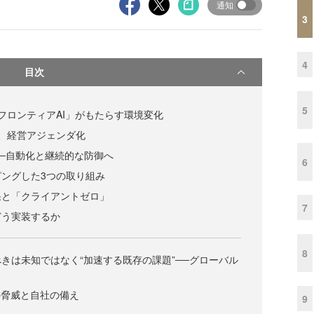
通知
3
4
目次
5
フロンティアAI」がもたらす環境変化
、経営アジェンダ化
─自動化と継続的な防御へ
6
ングした3つの取り組み
果と「クライアントゼロ」
7
どう実装するか
8
きは未知ではなく“加速する既存の課題”──グローバル
の脅威と自社の備え
9