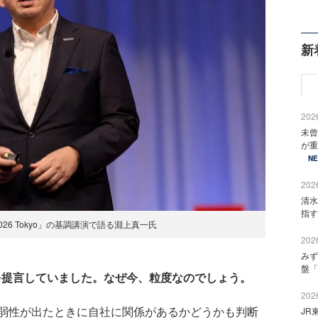
新
2026
未曾
が重
N
2026
清水
指す
ge 2026 Tokyo」の基調講演で語る淵上真一氏
2026
みず
盤「
を提言していました。なぜ今、粒度なのでしょう。
2026
弱性が出たときに自社に関係があるかどうかも判断
JR