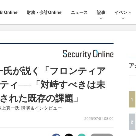
B Online
財務・会計Online
ニュース
記事
イベント
ア
真一氏が説く「フロンティア
リティ──「対峙すべきは未
された既存の課題」
1
」 NEC 淵上真一氏 講演＆インタビュー
2026/07/01 08:00
2