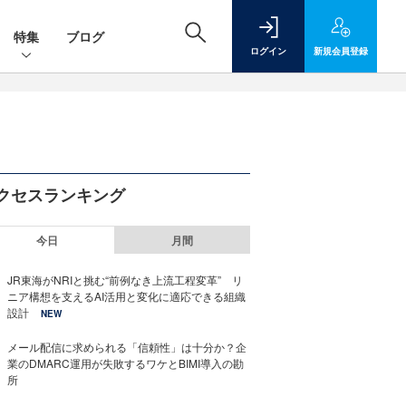
特集
ブログ
ログイン
新規
会員登録
クセスランキング
今日
月間
JR東海がNRIと挑む“前例なき上流工程変革” リ
ニア構想を支えるAI活用と変化に適応できる組織
設計
NEW
メール配信に求められる「信頼性」は十分か？企
業のDMARC運用が失敗するワケとBIMI導入の勘
所