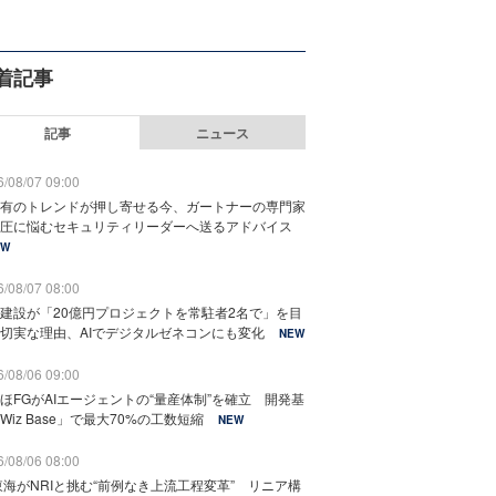
着記事
記事
ニュース
/08/07 09:00
有のトレンドが押し寄せる今、ガートナーの専門家
圧に悩むセキュリティリーダーへ送るアドバイス
EW
/08/07 08:00
建設が「20億円プロジェクトを常駐者2名で」を目
切実な理由、AIでデジタルゼネコンにも変化
NEW
/08/06 09:00
ほFGがAIエージェントの“量産体制”を確立 開発基
Wiz Base」で最大70%の工数短縮
NEW
/08/06 08:00
東海がNRIと挑む“前例なき上流工程変革” リニア構