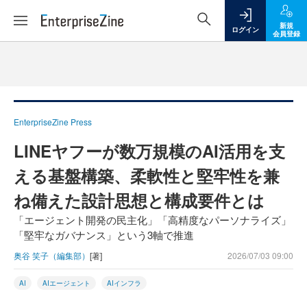
新規
ログイン
会員登録
EnterpriseZine Press
LINEヤフーが数万規模のAI活用を支
える基盤構築、柔軟性と堅牢性を兼
ね備えた設計思想と構成要件とは
「エージェント開発の民主化」「高精度なパーソナライズ」
「堅牢なガバナンス」という3軸で推進
奥谷 笑子（編集部）
[著]
2026/07/03 09:00
AI
AIエージェント
AIインフラ