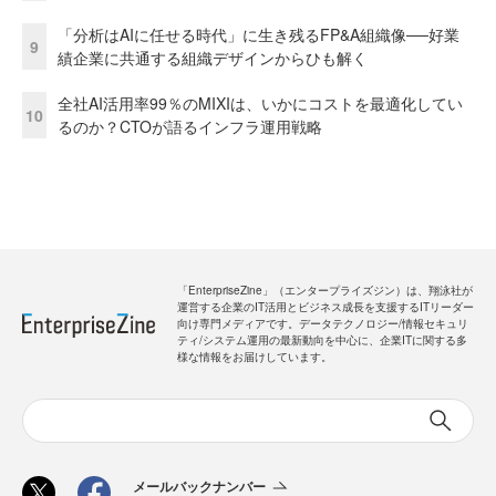
「分析はAIに任せる時代」に生き残るFP&A組織像──好業
9
績企業に共通する組織デザインからひも解く
全社AI活用率99％のMIXIは、いかにコストを最適化してい
10
るのか？CTOが語るインフラ運用戦略
「EnterpriseZine」（エンタープライズジン）は、翔泳社が
運営する企業のIT活用とビジネス成長を支援するITリーダー
向け専門メディアです。データテクノロジー/情報セキュリ
ティ/システム運用の最新動向を中心に、企業ITに関する多
様な情報をお届けしています。
メールバックナンバー