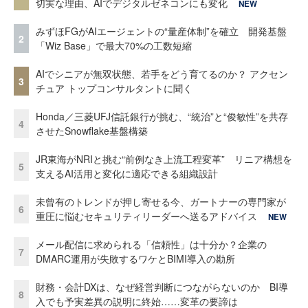
切実な理由、AIでデジタルゼネコンにも変化
NEW
みずほFGがAIエージェントの“量産体制”を確立 開発基盤
2
「Wiz Base」で最大70%の工数短縮
AIでシニアが無双状態、若手をどう育てるのか？ アクセン
3
チュア トップコンサルタントに聞く
Honda／三菱UFJ信託銀行が挑む、“統治”と“俊敏性”を共存
4
させたSnowflake基盤構築
JR東海がNRIと挑む“前例なき上流工程変革” リニア構想を
5
支えるAI活用と変化に適応できる組織設計
未曾有のトレンドが押し寄せる今、ガートナーの専門家が
6
重圧に悩むセキュリティリーダーへ送るアドバイス
NEW
メール配信に求められる「信頼性」は十分か？企業の
7
DMARC運用が失敗するワケとBIMI導入の勘所
財務・会計DXは、なぜ経営判断につながらないのか BI導
8
入でも予実差異の説明に終始……変革の要諦は