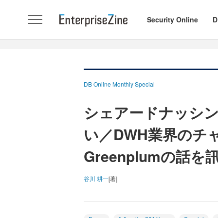
Security Online
D
DB Online Monthly Special
シェアードナッシ
い／DWH業界のチ
Greenplumの話を
谷川 耕一
[著]