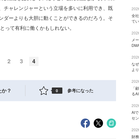
、チャレンジャーという立場を多いに利用でき、既
2026
全社
ンダーよりも大胆に動くことができるのだろう。そ
てい
にとって有利に働くかもしれない。
2026
メー
DM
2026
2
3
4
なぜ
より
2026
「顧
たか？
参考になった
0
るA
2026
AI
セン
2026
財