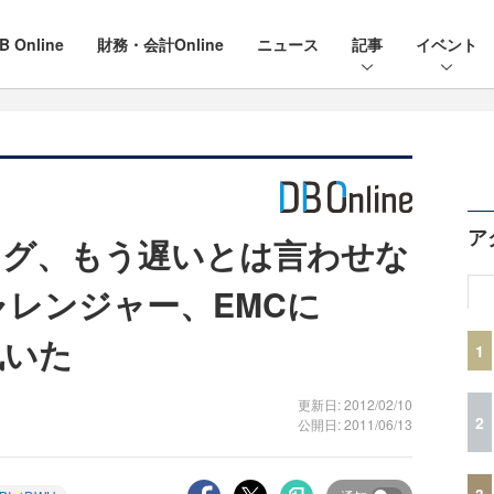
B Online
財務・会計Online
ニュース
記事
イベント
ア
ング、もう遅いとは言わせな
ャレンジャー、EMCに
訊いた
1
更新日: 2012/02/10
2
公開日: 2011/06/13
3