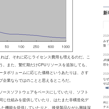
新
2026
みず
盤「
2026
えれば、それに応じライセンス費用も増えるのだ。こ
JR
う。また、繁忙期だけCPUリソースを追加しても、
想を
ータボリュームに応じた価格というあたりは、さす
2026
なぜ
プ企業ならではのことと思えるところだ。
せば
N
プンソースソフトウェアをベースにしていたり、ソフト
2026
同じ仕組みを提供していたり、はたまた非構造化デ
AI
チエ
応した機能を提供していたりと、後発製品ながら興味深