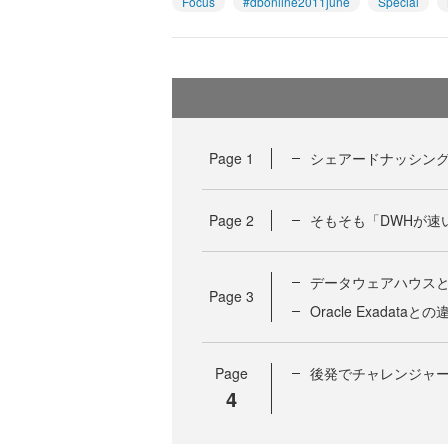
Focus
#dbonline2011june
Special
Page
1
シェアードナッシング型
Page
2
そもそも「DWHが速
データウェアハウスと
Page
3
Oracle Exadataと
Page
後発でチャレンジャ
4