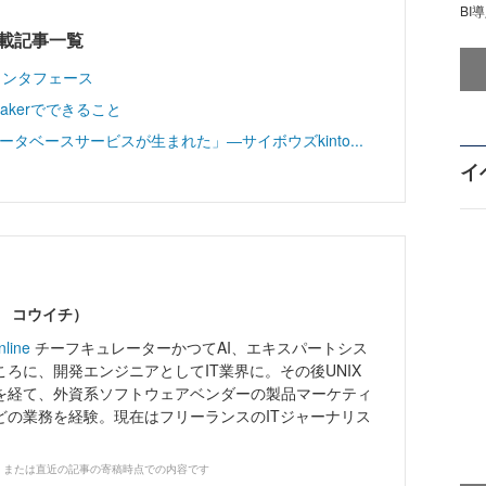
BI
ial連載記事一覧
理インタフェース
akerでできること
ータベースサービスが生まれた」―サイボウズkinto...
イ
ワ コウイチ）
nline
チーフキュレーターかつてAI、エキスパートシス
ろに、開発エンジニアとしてIT業界に。その後UNIX
を経て、外資系ソフトウェアベンダーの製品マーケティ
どの業務を経験。現在はフリーランスのITジャーナリス
、または直近の記事の寄稿時点での内容です