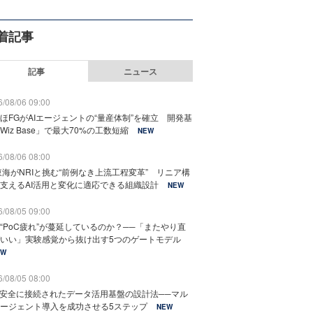
着記事
記事
ニュース
/08/06 09:00
ほFGがAIエージェントの“量産体制”を確立 開発基
Wiz Base」で最大70%の工数短縮
NEW
/08/06 08:00
東海がNRIと挑む“前例なき上流工程変革” リニア構
支えるAI活用と変化に適応できる組織設計
NEW
/08/05 09:00
“PoC疲れ”が蔓延しているのか？──「またやり直
いい」実験感覚から抜け出す5つのゲートモデル
EW
/08/05 08:00
と安全に接続されたデータ活用基盤の設計法──マル
ージェント導入を成功させる5ステップ
NEW