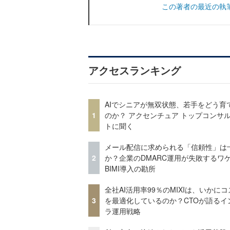
この著者の最近の執
アクセスランキング
AIでシニアが無双状態、若手をどう育
1
のか？ アクセンチュア トップコンサ
トに聞く
メール配信に求められる「信頼性」は
2
か？企業のDMARC運用が失敗するワ
BIMI導入の勘所
全社AI活用率99％のMIXIは、いかに
3
を最適化しているのか？CTOが語るイ
ラ運用戦略