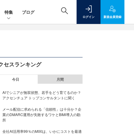
特集
ブログ
ログイン
新規
会員登録
クセスランキング
今日
月間
AIでシニアが無双状態、若手をどう育てるのか？
アクセンチュア トップコンサルタントに聞く
メール配信に求められる「信頼性」は十分か？企
業のDMARC運用が失敗するワケとBIMI導入の勘
所
全社AI活用率99％のMIXIは、いかにコストを最適