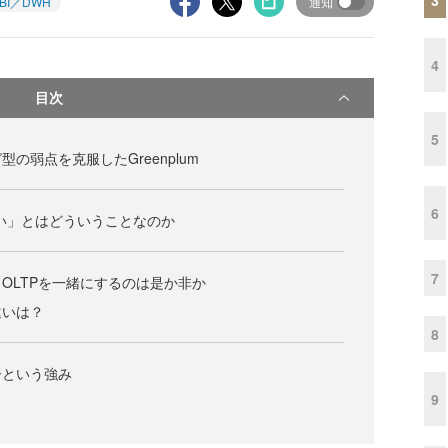
BI／DWH
通知
4
目次
5
の弱点を克服したGreenplum
6
い」とはどういうことなのか
7
OLTPを一緒にするのは是か非か
の違いは？
8
ーという強み
9