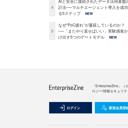
AIと安全に接続されたデータ活用基盤
4
計法──マルチエージェント導入を成
る5ステップ
NEW
なぜ“PoC疲れ”が蔓延しているのか？
5
──「またやり直せばいい」実験感覚
け出す5つのゲートモデル
NEW
「Enterprise
ロジー/情報セキュリテ
ログイン
新規会員登