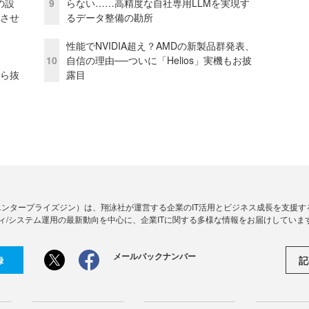
の設
9
らない……高精度な自社専用LLMを実現す
功させ
るデータ整備の勘所
性能でNVIDIA超え？AMDの新製品群発表、
10
自信の理由──ついに「Helios」実機もお披
から抜
露目
Zine」（エンタープライズジン）は、翔泳社が運営する企業のIT活用とビジネス成長を支
ィ/システム運用の最新動向を中心に、企業ITに関する多様な情報をお届けしていま
メールバックナンバー
記
録