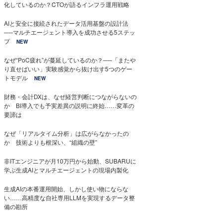
化しているのか？CTOが語るインフラ運用戦略
AIと安全に接続されたデータ活用基盤の設計法
──マルチエージェント導入を成功させる5ステッ
プ
NEW
なぜ“PoC疲れ”が蔓延しているのか？──「またや
り直せばいい」実験感覚から抜け出す5つのゲー
トモデル
NEW
財務・会計DXは、なぜ経営判断につながらないの
か BI導入でも予実差異の説明に終始……変革の
要諦は
なぜ「リアルタイム分析」は広がらなかったの
か 技術よりも根深い、“組織の壁”
非ITエンジニアが月10万円から始動、SUBARUに
学ぶ生成AIとマルチエージェントの現場内製化
生成AIの本番運用開始、しかし使い物にならな
い……高精度な自社専用LLMを実現するデータ整
備の勘所