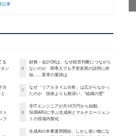
筆記事
てる
財務・会計DXは、なぜ経営判断につながら
ルタン
6
ないのか BI導入でも予実差異の説明に終
始……変革の要諦は
十分
なぜ「リアルタイム分析」は広がらなかっ
7
ケと
たのか 技術よりも根深い、“組織の壁”
非ITエンジニアが月10万円から始動、
コスト
8
SUBARUに学ぶ生成AIとマルチエージェン
ンフ
トの現場内製化
生成AIの本番運用開始、しかし使い物にな