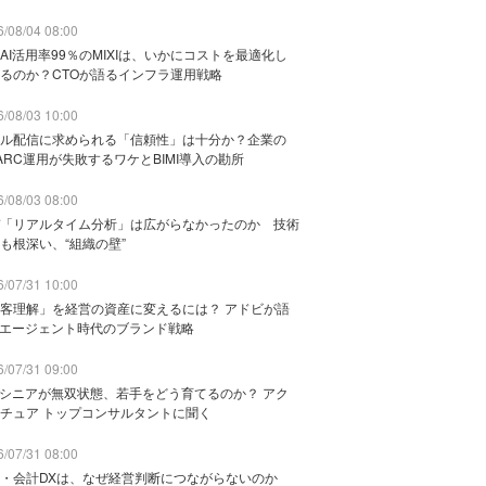
/08/04 08:00
AI活用率99％のMIXIは、いかにコストを最適化し
るのか？CTOが語るインフラ運用戦略
/08/03 10:00
ル配信に求められる「信頼性」は十分か？企業の
ARC運用が失敗するワケとBIMI導入の勘所
/08/03 08:00
「リアルタイム分析」は広がらなかったのか 技術
も根深い、“組織の壁”
/07/31 10:00
客理解」を経営の資産に変えるには？ アドビが語
Iエージェント時代のブランド戦略
/07/31 09:00
でシニアが無双状態、若手をどう育てるのか？ アク
チュア トップコンサルタントに聞く
/07/31 08:00
務・会計DXは、なぜ経営判断につながらないのか