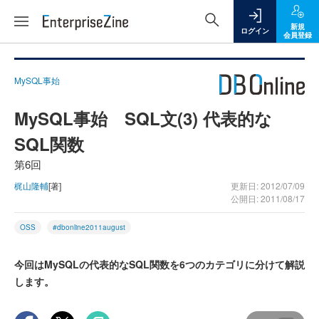
新規
ログイン
会員登録
MySQL事始
MySQL事始 SQL文(3) 代表的な
SQL関数
第6回
梶山隆輔
[著]
更新日: 2012/07/09
公開日: 2011/08/17
OSS
#dbonline2011august
今回はMySQLの代表的なSQL関数を6つのカテゴリに分けて解説
します。