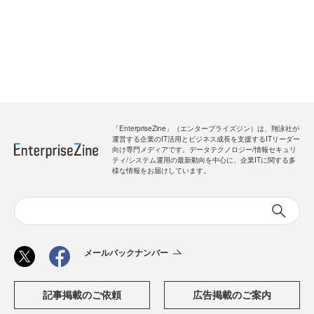
「EnterpriseZine」（エンタープライズジン）は、翔泳社が
運営する企業のIT活用とビジネス成長を支援するITリーダー
向け専門メディアです。データテクノロジー/情報セキュリ
ティ/システム運用の最新動向を中心に、企業ITに関する多
様な情報をお届けしています。
メールバックナンバー
記事掲載のご依頼
広告掲載のご案内