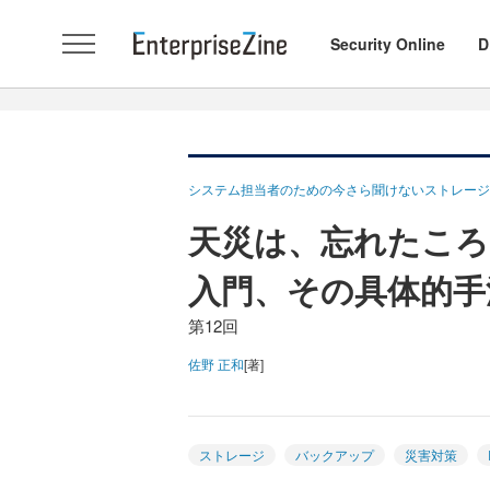
Security Online
D
システム担当者のための今さら聞けないストレージ
天災は、忘れたころ
入門、その具体的手
第12回
佐野 正和
[著]
ストレージ
バックアップ
災害対策