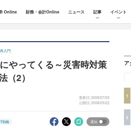
B Online
財務・会計Online
ニュース
記事
イベント
再入門
にやってくる～災害時対策
ア
法（2）
1
更新日: 2008/07/03
公開日: 2008/05/22
2
IT戦略
通知