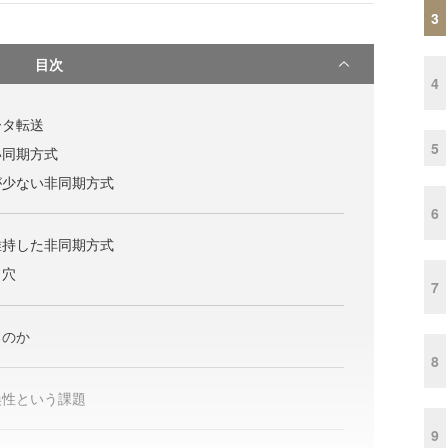
3
目次
4
ータ転送
5
い同期方式
が少ない非同期方式
6
維持した非同期方式
し穴
7
るのか
8
換性という課題
9