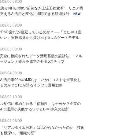
/08/06 08:00
東海がNRIと挑む“前例なき上流工程変革” リニア構
支えるAI活用と変化に適応できる組織設計
NEW
/08/05 09:00
“PoC疲れ”が蔓延しているのか？──「またやり直
いい」実験感覚から抜け出す5つのゲートモデル
/08/05 08:00
と安全に接続されたデータ活用基盤の設計法──マル
ージェント導入を成功させる5ステップ
/08/04 08:00
AI活用率99％のMIXIは、いかにコストを最適化し
るのか？CTOが語るインフラ運用戦略
/08/03 10:00
ル配信に求められる「信頼性」は十分か？企業の
ARC運用が失敗するワケとBIMI導入の勘所
/08/03 08:00
「リアルタイム分析」は広がらなかったのか 技術
も根深い、“組織の壁”