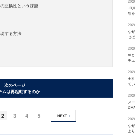
2026
能の互換性という課題
JR
想を
2026
なぜ
実現する方法
せば
2026
AI
チエ
2026
全社
てい
次のページ
テムは再起動するのか
2026
メー
DM
2
3
4
5
NEXT
2026
なぜ
より