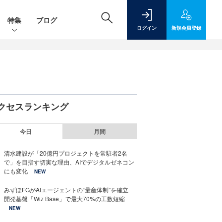
特集
ブログ
ログイン
新規
会員登録
クセスランキング
今日
月間
清水建設が「20億円プロジェクトを常駐者2名
で」を目指す切実な理由、AIでデジタルゼネコン
にも変化
NEW
みずほFGがAIエージェントの“量産体制”を確立
開発基盤「Wiz Base」で最大70%の工数短縮
NEW