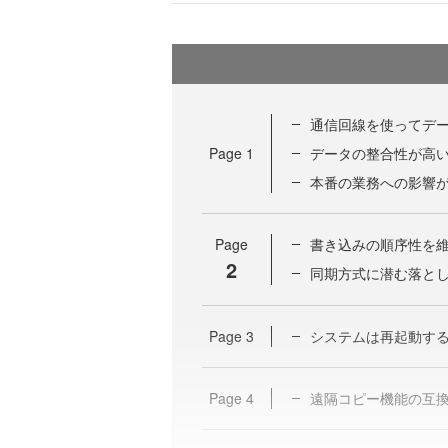
通信回線を使ってデ
Page
1
データの整合性が高
本番の業務への影響
Page
書き込みの順序性を
2
同期方式に潜む落と
Page
3
システムは再起動す
Page
4
遠隔コピー機能の互