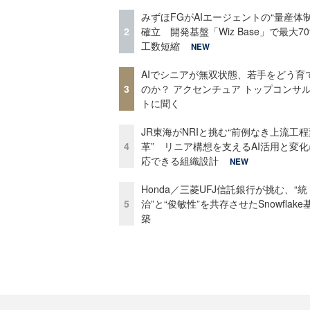
みずほFGがAIエージェントの“量産体制
2
確立 開発基盤「Wiz Base」で最大7
工数短縮
NEW
AIでシニアが無双状態、若手をどう育
3
のか？ アクセンチュア トップコンサ
トに聞く
JR東海がNRIと挑む“前例なき上流工程
4
革” リニア構想を支えるAI活用と変
応できる組織設計
NEW
Honda／三菱UFJ信託銀行が挑む、“統
5
治”と“俊敏性”を共存させたSnowflak
築