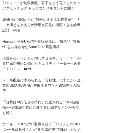
AIでシニアが無双状態、若手をどう育てるのか？
アクセンチュア トップコンサルタントに聞く
JR東海がNRIと挑む“前例なき上流工程変革” リ
ニア構想を支えるAI活用と変化に適応できる組織
設計
NEW
Honda／三菱UFJ信託銀行が挑む、“統治”と“俊敏
性”を共存させたSnowflake基盤構築
未曾有のトレンドが押し寄せる今、ガートナーの
専門家が重圧に悩むセキュリティリーダーへ送る
アドバイス
NEW
メール配信に求められる「信頼性」は十分か？企
業のDMARC運用が失敗するワケとBIMI導入の勘
所
「分析はAIに任せる時代」に生き残るFP&A組織
像──好業績企業に共通する組織デザインからひ
も解く
ナイキ、DHLでのIT要職を経て「ロッテ」のCIO
に──丸茂眞弓さんが“集大成の場”で挑戦したいこ