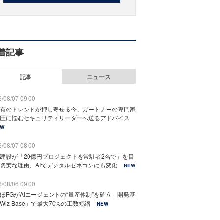
着記事
記事
ニュース
/08/07 09:00
有のトレンドが押し寄せる今、ガートナーの専門家
圧に悩むセキュリティリーダーへ送るアドバイス
EW
/08/07 08:00
建設が「20億円プロジェクトを常駐者2名で」を目
切実な理由、AIでデジタルゼネコンにも変化
NEW
/08/06 09:00
ほFGがAIエージェントの“量産体制”を確立 開発基
Wiz Base」で最大70%の工数短縮
NEW