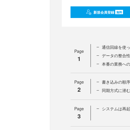
新規会員登録
無料
通信回線を使
Page
データの整合
1
本番の業務へ
Page
書き込みの順
2
同期方式に潜
Page
システムは再
3