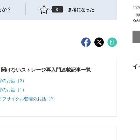
2026
たか？
参考になった
0
「顧
るA
イ
ら聞けないストレージ再入門連載記事一覧
管のお話（2）
管のお話（1）
イフサイクル管理のお話（2）