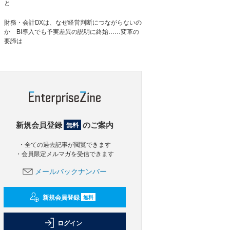
と
財務・会計DXは、なぜ経営判断につながらないの
か BI導入でも予実差異の説明に終始……変革の
要諦は
新規会員登録
のご案内
無料
・全ての過去記事が閲覧できます
・会員限定メルマガを受信できます
メールバックナンバー
新規会員登録
無料
ログイン