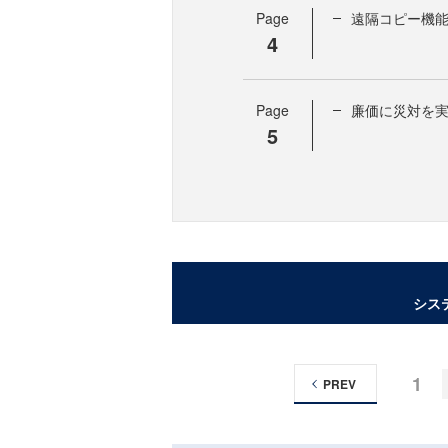
Page
遠隔コピー機
4
Page
廉価に災対を
5
シス
1
PREV