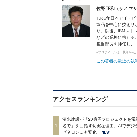
佐野 正和（サノ マ
1986年日本アイ・
製品を中心に技術サ
り、以後、IBMス
などの業務に携わる
担当部長を拝任し、..
※プロフィールは、執筆時点
この著者の最近の執
アクセスランキング
清水建設が「20億円プロジェクトを常
1
名で」を目指す切実な理由、AIでデジ
ゼネコンにも変化
NEW