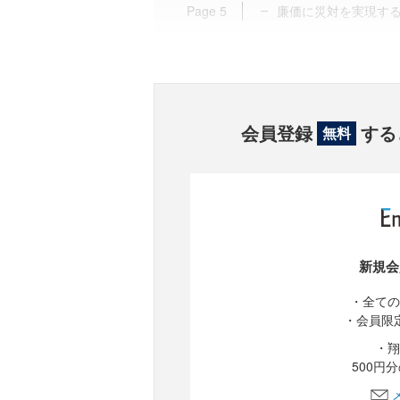
Page
5
廉価に災対を実現す
会員登録
する
無料
新規会
・全ての
・会員限
・翔
500円