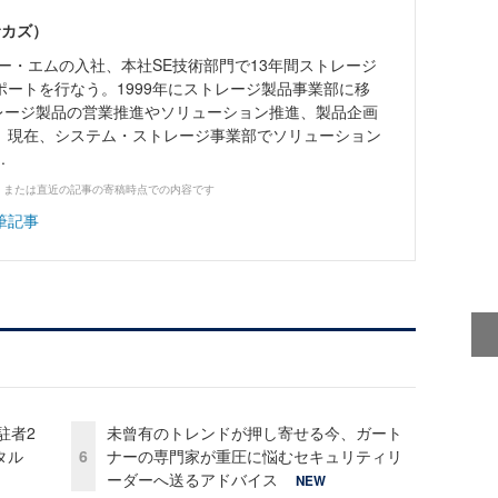
サカズ）
ビー・エムの入社、本社SE技術部門で13年間ストレージ
ポートを行なう。1999年にストレージ製品事業部に移
トレージ製品の営業推進やソリューション推進、製品企画
。現在、システム・ストレージ事業部でソリューション
.
、または直近の記事の寄稿時点での内容です
筆記事
駐者2
未曾有のトレンドが押し寄せる今、ガート
タル
6
ナーの専門家が重圧に悩むセキュリティリ
ーダーへ送るアドバイス
NEW