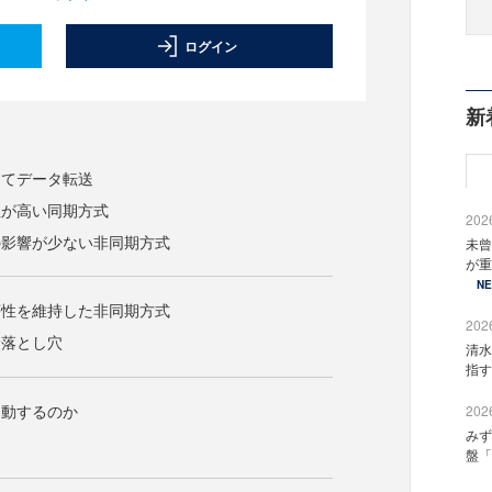
ログイン
新
ってデータ転送
性が高い同期方式
2026
の影響が少ない非同期方式
未曾
が重
N
序性を維持した非同期方式
2026
む落とし穴
清水
指す
起動するのか
2026
みず
盤「