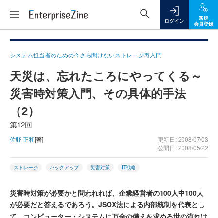
新規
ログイン
会員登録
システム担当者のための今さら聞けないストレージ再入門
天災は、忘れたころにやってくる～
災害時対策入門、その具体的手法
（2）
第12回
佐野 正和
[著]
更新日: 2008/07/03
公開日: 2008/05/22
ストレージ
バックアップ
災害対策
IT戦略
災害時対策が必要かと問われれば、企業経営者の100人中100人
が必要だと答えるであろう。JSOX法による内部統制を代表とし
て、コンピューター・システムに万全の備えを求める世の流れは