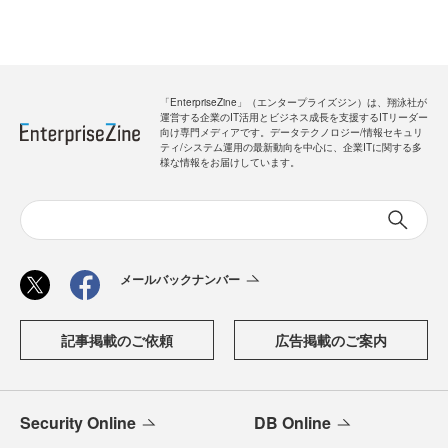
「EnterpriseZine」（エンタープライズジン）は、翔泳社が
運営する企業のIT活用とビジネス成長を支援するITリーダー
向け専門メディアです。データテクノロジー/情報セキュリ
ティ/システム運用の最新動向を中心に、企業ITに関する多
様な情報をお届けしています。
メールバックナンバー
記事掲載のご依頼
広告掲載のご案内
Security Online
DB Online