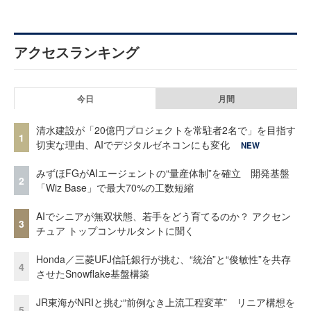
アクセスランキング
今日
月間
清水建設が「20億円プロジェクトを常駐者2名で」を目指す
1
切実な理由、AIでデジタルゼネコンにも変化
NEW
みずほFGがAIエージェントの“量産体制”を確立 開発基盤
2
「Wiz Base」で最大70%の工数短縮
AIでシニアが無双状態、若手をどう育てるのか？ アクセン
3
チュア トップコンサルタントに聞く
Honda／三菱UFJ信託銀行が挑む、“統治”と“俊敏性”を共存
4
させたSnowflake基盤構築
JR東海がNRIと挑む“前例なき上流工程変革” リニア構想を
5