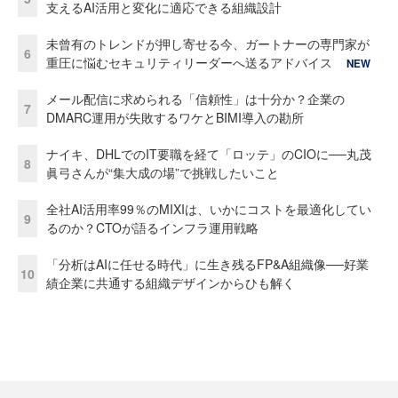
支えるAI活用と変化に適応できる組織設計
未曾有のトレンドが押し寄せる今、ガートナーの専門家が
6
重圧に悩むセキュリティリーダーへ送るアドバイス
NEW
メール配信に求められる「信頼性」は十分か？企業の
7
DMARC運用が失敗するワケとBIMI導入の勘所
ナイキ、DHLでのIT要職を経て「ロッテ」のCIOに──丸茂
8
眞弓さんが“集大成の場”で挑戦したいこと
全社AI活用率99％のMIXIは、いかにコストを最適化してい
9
るのか？CTOが語るインフラ運用戦略
「分析はAIに任せる時代」に生き残るFP&A組織像──好業
10
績企業に共通する組織デザインからひも解く