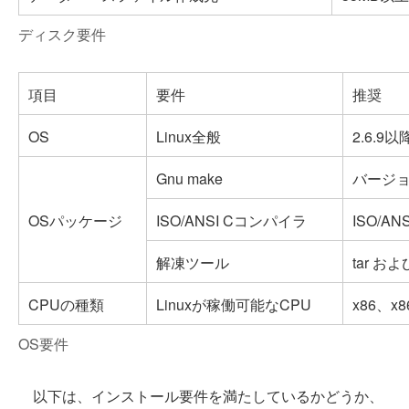
ディスク要件
項目
要件
推奨
OS
Linux全般
2.6.9以
Gnu make
バージョン
OSパッケージ
ISO/ANSI Cコンパイラ
ISO/AN
解凍ツール
tar およ
CPUの種類
Linuxが稼働可能なCPU
x86、x8
OS要件
以下は、インストール要件を満たしているかどうか、