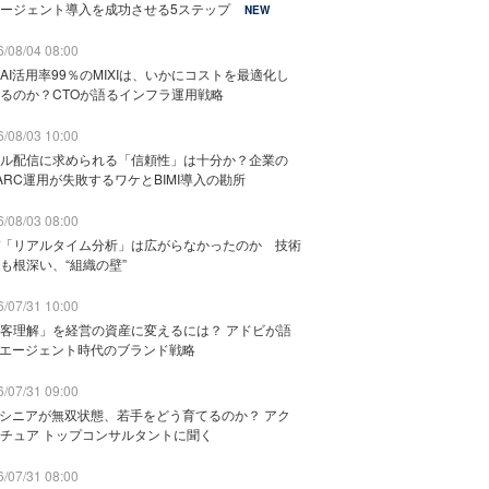
ージェント導入を成功させる5ステップ
NEW
/08/04 08:00
AI活用率99％のMIXIは、いかにコストを最適化し
るのか？CTOが語るインフラ運用戦略
/08/03 10:00
ル配信に求められる「信頼性」は十分か？企業の
ARC運用が失敗するワケとBIMI導入の勘所
/08/03 08:00
「リアルタイム分析」は広がらなかったのか 技術
も根深い、“組織の壁”
/07/31 10:00
客理解」を経営の資産に変えるには？ アドビが語
Iエージェント時代のブランド戦略
/07/31 09:00
でシニアが無双状態、若手をどう育てるのか？ アク
チュア トップコンサルタントに聞く
/07/31 08:00