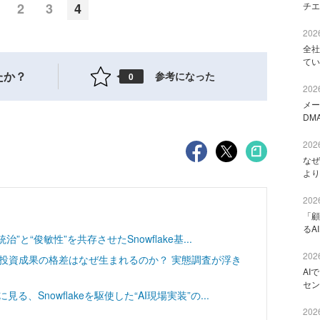
チエ
2
3
4
2026
全社
てい
たか？
参考になった
0
2026
メー
DM
2026
なぜ
より
2026
「顧
るA
”と“俊敏性”を共存させたSnowflake基...
2026
─投資成果の格差はなぜ生まれるのか？ 実態調査が浮き
AI
セン
、Snowflakeを駆使した“AI現場実装”の...
2026