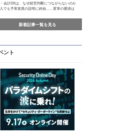
務・会計DXは、なぜ経営判断につながらないのか
導入でも予実差異の説明に終始……変革の要諦は
新着記事一覧を見る
ベント