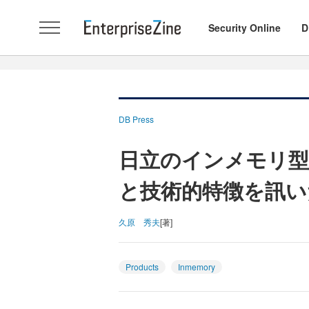
Security Online
D
DB Press
日立のインメモリ型
と技術的特徴を訊い
久原 秀夫
[著]
Products
Inmemory