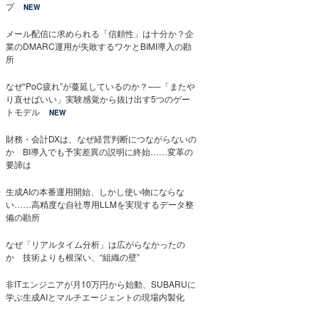
プ
NEW
メール配信に求められる「信頼性」は十分か？企
業のDMARC運用が失敗するワケとBIMI導入の勘
所
なぜ“PoC疲れ”が蔓延しているのか？──「またや
り直せばいい」実験感覚から抜け出す5つのゲー
トモデル
NEW
財務・会計DXは、なぜ経営判断につながらないの
か BI導入でも予実差異の説明に終始……変革の
要諦は
生成AIの本番運用開始、しかし使い物にならな
い……高精度な自社専用LLMを実現するデータ整
備の勘所
なぜ「リアルタイム分析」は広がらなかったの
か 技術よりも根深い、“組織の壁”
非ITエンジニアが月10万円から始動、SUBARUに
学ぶ生成AIとマルチエージェントの現場内製化