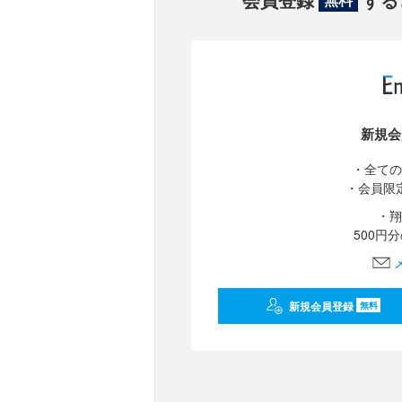
新規会
・全ての
・会員限
・翔
500円
新規会員登録
無料