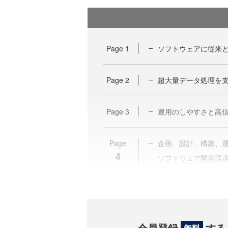
Page
1
ソフトウェアに従来
Page
2
超大量データ処理を支
Page
3
運用のしやすさと高
Page
企画、設計、構築、
4
ソフトウェア開発環
会員登録
する
無料