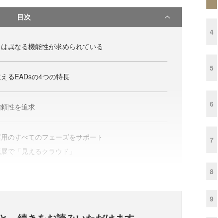
目次
4
とは異なる機能性が求められている
5
えるEADsの4つの特長
6
信頼性を追求
運用のすべてのフェーズをサポート
7
境展で「見えるクラウド」
8
9
と、
続きをお読みいただけます