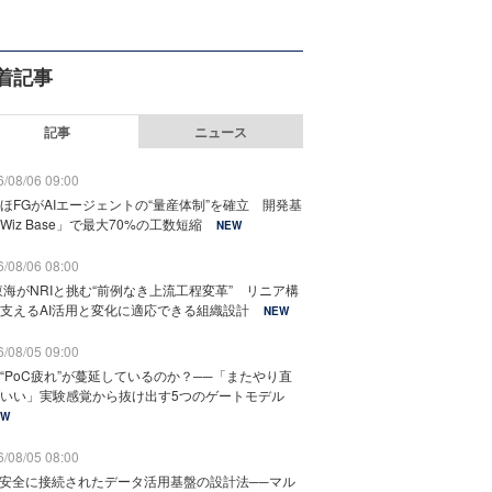
着記事
記事
ニュース
/08/06 09:00
ほFGがAIエージェントの“量産体制”を確立 開発基
Wiz Base」で最大70%の工数短縮
NEW
/08/06 08:00
東海がNRIと挑む“前例なき上流工程変革” リニア構
支えるAI活用と変化に適応できる組織設計
NEW
/08/05 09:00
“PoC疲れ”が蔓延しているのか？──「またやり直
いい」実験感覚から抜け出す5つのゲートモデル
EW
/08/05 08:00
と安全に接続されたデータ活用基盤の設計法──マル