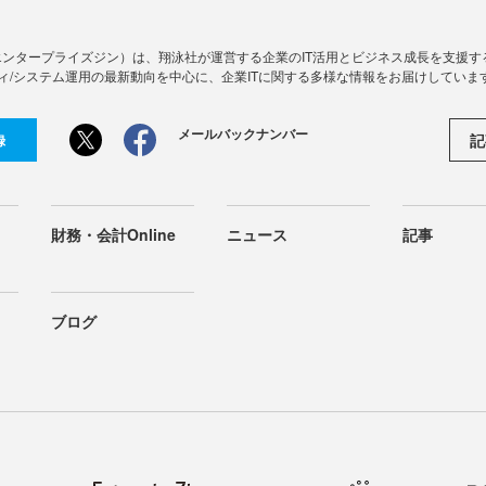
Zine」（エンタープライズジン）は、翔泳社が運営する企業のIT活用とビジネス成長を支
ィ/システム運用の最新動向を中心に、企業ITに関する多様な情報をお届けしていま
メールバックナンバー
記
録
財務・会計Online
ニュース
記事
ブログ