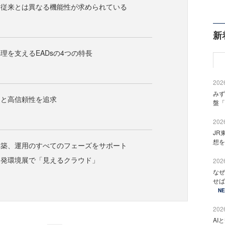
に従来とは異なる機能性が求められている
新
理を支えるEADsの4つの特長
2026
みず
さと高信頼性を追求
盤「
2026
JR
想を
構築、運用のすべてのフェーズをサポート
開発環境展で「見えるクラウド」
2026
なぜ
せば
N
2026
AI