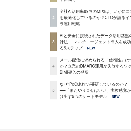
全社AI活用率99％のMIXIは、いかに
2
を最適化しているのか？CTOが語るイ
ラ運用戦略
AIと安全に接続されたデータ活用基盤
3
計法──マルチエージェント導入を成
る5ステップ
NEW
メール配信に求められる「信頼性」は
4
か？企業のDMARC運用が失敗するワ
BIMI導入の勘所
なぜ“PoC疲れ”が蔓延しているのか？
5
──「またやり直せばいい」実験感覚
け出す5つのゲートモデル
NEW