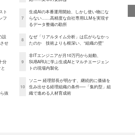
コスト
生成AIの本番運用開始、しかし使い物にな
ンフ
7
らない……高精度な自社専用LLMを実現す
るデータ整備の勘所
の設
なぜ「リアルタイム分析」は広がらなかっ
8
功させ
たのか 技術よりも根深い、“組織の壁”
非ITエンジニアが月10万円から始動、
十分
9
SUBARUに学ぶ生成AIとマルチエージェン
ケと
トの現場内製化
ソニー 経理部長が明かす、継続的に価値を
10
生み出せる経理組織の条件──「集約型」組
から抜
織で進める人材育成術