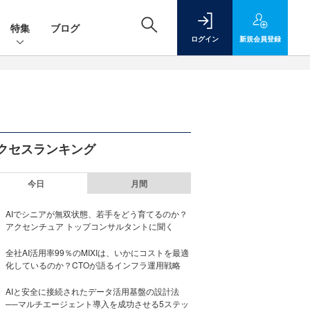
特集
ブログ
ログイン
新規
会員登録
クセスランキング
今日
月間
AIでシニアが無双状態、若手をどう育てるのか？
アクセンチュア トップコンサルタントに聞く
全社AI活用率99％のMIXIは、いかにコストを最適
化しているのか？CTOが語るインフラ運用戦略
AIと安全に接続されたデータ活用基盤の設計法
──マルチエージェント導入を成功させる5ステッ