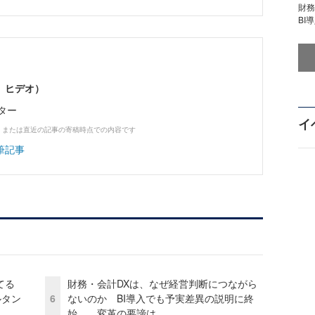
財
BI
 ヒデオ）
ター
イ
、または直近の記事の寄稿時点での内容です
筆記事
てる
財務・会計DXは、なぜ経営判断につながら
ルタン
6
ないのか BI導入でも予実差異の説明に終
始……変革の要諦は