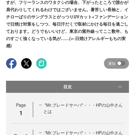
すが、フリーランスのワタクシの場合、下がったところで誰かが
肩代わりしてくれるわけではございません。暑苦しい長袖と、イ
チローばりのサングラスとがっつりUVカット+ファンデーション
で日焼け対策をしつつ、毎日汗だくで取材にかける毎日を過ごし
ております。どうでもいいけど、東京の紫外線ってここ数年、も
のすごく強くなっている気が……(←日焼けアレルギーもちの実
感)
通知
目次
Page
"Mr.ブレードサーバ"・・・HPの山中さん
1
とは
"Mr.ブレードサーバ"・・・HPの山中さん