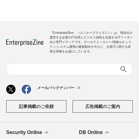
「EnterpriseZine」（エンタープライズジン）は、翔泳社が
運営する企業のIT活用とビジネス成長を支援するITリーダー
向け専門メディアです。データテクノロジー/情報セキュリ
ティ/システム運用の最新動向を中心に、企業ITに関する多
様な情報をお届けしています。
メールバックナンバー
記事掲載のご依頼
広告掲載のご案内
Security Online
DB Online