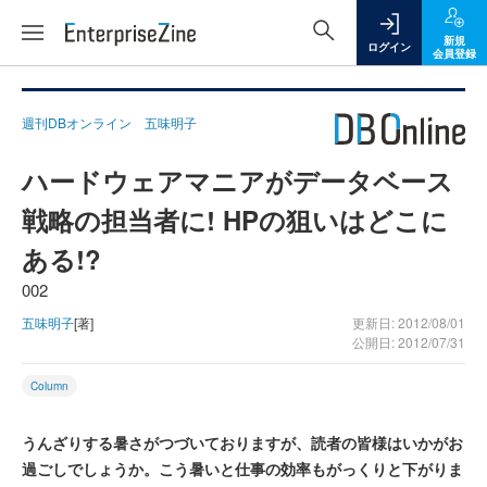
新規
ログイン
会員登録
週刊DBオンライン 五味明子
ハードウェアマニアがデータベース
戦略の担当者に! HPの狙いはどこに
ある!?
002
五味明子
[著]
更新日: 2012/08/01
公開日: 2012/07/31
Column
うんざりする暑さがつづいておりますが、読者の皆様はいかがお
過ごしでしょうか。こう暑いと仕事の効率もがっくりと下がりま