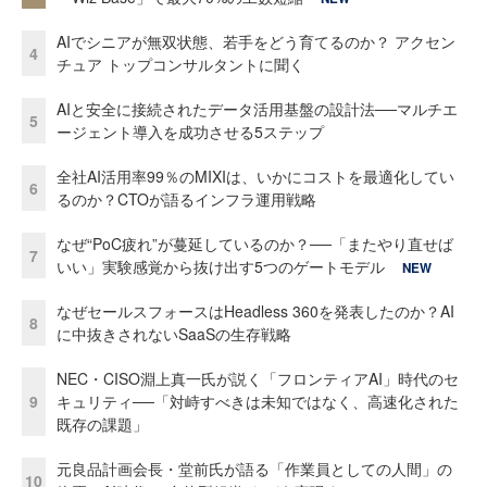
AIでシニアが無双状態、若手をどう育てるのか？ アクセン
4
チュア トップコンサルタントに聞く
AIと安全に接続されたデータ活用基盤の設計法──マルチエ
5
ージェント導入を成功させる5ステップ
全社AI活用率99％のMIXIは、いかにコストを最適化してい
6
るのか？CTOが語るインフラ運用戦略
なぜ“PoC疲れ”が蔓延しているのか？──「またやり直せば
7
いい」実験感覚から抜け出す5つのゲートモデル
NEW
なぜセールスフォースはHeadless 360を発表したのか？AI
8
に中抜きされないSaaSの生存戦略
NEC・CISO淵上真一氏が説く「フロンティアAI」時代のセ
9
キュリティ──「対峙すべきは未知ではなく、高速化された
既存の課題」
元良品計画会長・堂前氏が語る「作業員としての人間」の
10