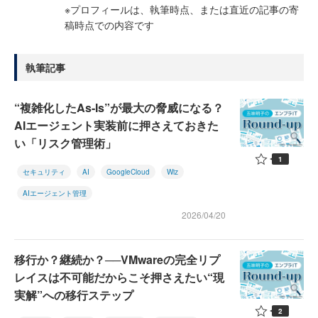
※プロフィールは、執筆時点、または直近の記事の寄
稿時点での内容です
執筆記事
“複雑化したAs-Is”が最大の脅威になる？
AIエージェント実装前に押さえておきた
い「リスク管理術」
1
セキュリティ
AI
GoogleCloud
Wiz
AIエージェント管理
2026/04/20
移行か？継続か？──VMwareの完全リプ
レイスは不可能だからこそ押さえたい“現
実解”への移行ステップ
2