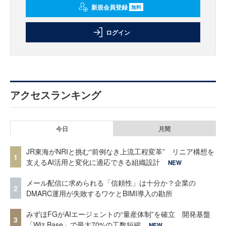
新規会員登録
無料
ログイン
アクセスランキング
今日
月間
JR東海がNRIと挑む“前例なき上流工程変革” リニア構想を
1
支えるAI活用と変化に適応できる組織設計
NEW
メール配信に求められる「信頼性」は十分か？企業の
2
DMARC運用が失敗するワケとBIMI導入の勘所
みずほFGがAIエージェントの“量産体制”を確立 開発基盤
3
「Wiz Base」で最大70%の工数短縮
NEW