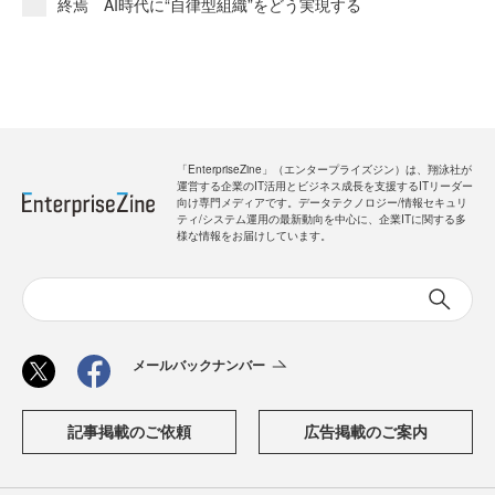
終焉 AI時代に“自律型組織”をどう実現する
「EnterpriseZine」（エンタープライズジン）は、翔泳社が
運営する企業のIT活用とビジネス成長を支援するITリーダー
向け専門メディアです。データテクノロジー/情報セキュリ
ティ/システム運用の最新動向を中心に、企業ITに関する多
様な情報をお届けしています。
メールバックナンバー
記事掲載のご依頼
広告掲載のご案内