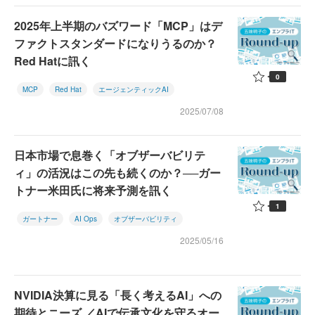
2025年上半期のバズワード「MCP」はデ
ファクトスタンダードになりうるのか？
Red Hatに訊く
0
MCP
Red Hat
エージェンティックAI
2025/07/08
日本市場で息巻く「オブザーバビリテ
ィ」の活況はこの先も続くのか？──ガー
トナー米田氏に将来予測を訊く
1
ガートナー
AI Ops
オブザーバビリティ
2025/05/16
NVIDIA決算に見る「長く考えるAI」への
期待とニーズ ／AIで伝承文化を守るオー