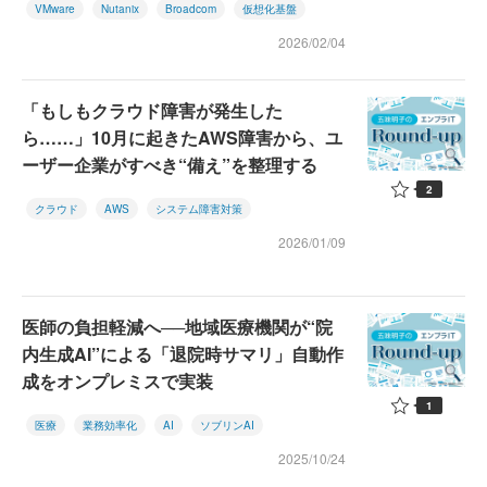
VMware
Nutanix
Broadcom
仮想化基盤
2026/02/04
「もしもクラウド障害が発生した
ら……」10月に起きたAWS障害から、ユ
ーザー企業がすべき“備え”を整理する
2
クラウド
AWS
システム障害対策
2026/01/09
医師の負担軽減へ──地域医療機関が“院
内生成AI”による「退院時サマリ」自動作
成をオンプレミスで実装
1
医療
業務効率化
AI
ソブリンAI
2025/10/24