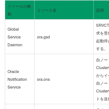
リソースの種
リソース名
説明
類
SRV
Global
求を受
Service
ora.gsd
起動停
Daemon
する。
自ノード
Clus
Oracle
からイ
Notification
ora.ons
自ノード
Service
Clus
トを送