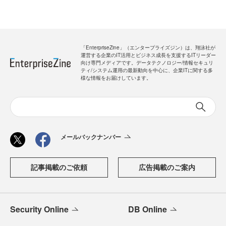
「EnterpriseZine」（エンタープライズジン）は、翔泳社が
運営する企業のIT活用とビジネス成長を支援するITリーダー
向け専門メディアです。データテクノロジー/情報セキュリ
ティ/システム運用の最新動向を中心に、企業ITに関する多
様な情報をお届けしています。
メールバックナンバー
記事掲載のご依頼
広告掲載のご案内
Security Online
DB Online