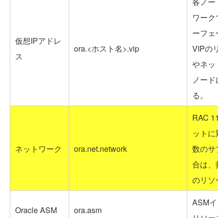
各ノー
ワーク
ーフェ
仮想IPアドレ
ora.<ホスト名>.vip
VIP
ス
やネッ
ノード
る。
RAC 
ットに
ネットワーク
ora.net.network
数のサ
合は、
のリソ
ASM
Oracle ASM
ora.asm
リソー