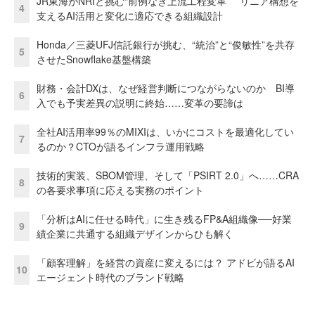
JR東海がNRIと挑む“前例なき上流工程変革” リニア構想を
4
支えるAI活用と変化に適応できる組織設計
Honda／三菱UFJ信託銀行が挑む、“統治”と“俊敏性”を共存
5
させたSnowflake基盤構築
財務・会計DXは、なぜ経営判断につながらないのか BI導
6
入でも予実差異の説明に終始……変革の要諦は
全社AI活用率99％のMIXIは、いかにコストを最適化してい
7
るのか？CTOが語るインフラ運用戦略
技術的実装、SBOM管理、そして「PSIRT 2.0」へ……CRA
8
の各要求事項に応える実務のポイント
「分析はAIに任せる時代」に生き残るFP&A組織像──好業
9
績企業に共通する組織デザインからひも解く
「顧客理解」を経営の資産に変えるには？ アドビが語るAI
10
エージェント時代のブランド戦略