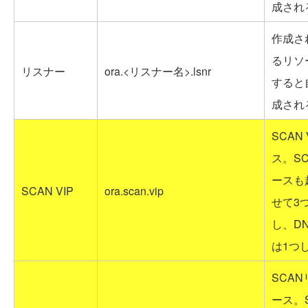
成され
作成さ
るリソ
リスナー
ora.<リスナー名>.lsnr
すると
成され
SCAN
ス。SC
ースも
SCAN VIP
ora.scan.vip
せて3
し、D
は1つ
SCA
ース。