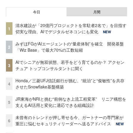
今日
月間
清水建設が「20億円プロジェクトを常駐者2名で」を目指す
1
切実な理由、AIでデジタルゼネコンにも変化
NEW
みずほFGがAIエージェントの“量産体制”を確立 開発基盤
2
「Wiz Base」で最大70%の工数短縮
AIでシニアが無双状態、若手をどう育てるのか？ アクセン
3
チュア トップコンサルタントに聞く
Honda／三菱UFJ信託銀行が挑む、“統治”と“俊敏性”を共存
4
させたSnowflake基盤構築
JR東海がNRIと挑む“前例なき上流工程変革” リニア構想を
5
支えるAI活用と変化に適応できる組織設計
未曾有のトレンドが押し寄せる今、ガートナーの専門家が
6
重圧に悩むセキュリティリーダーへ送るアドバイス
NEW