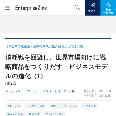
新規
ログイン
会員登録
日本企業の進化論－激動の時代に生き残るための選択肢
消耗戦を回避し、世界市場向けに戦
略商品をつくりだす－ビジネスモデ
ルの進化（1）
(第2回)
ベイカレント・コンサルティング 萩平 和巳
[著]
更新日: 2013/03/18
公開日: 2013/01/25
グローバル
ビジネスモデル
経営・イノベーション
デジタル化
エコシステム
価値設計
オペレーション