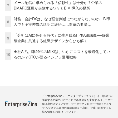
メール配信に求められる「信頼性」は十分か？企業の
7
DMARC運用が失敗するワケとBIMI導入の勘所
財務・会計DXは、なぜ経営判断につながらないのか BI導
8
入でも予実差異の説明に終始……変革の要諦は
「分析はAIに任せる時代」に生き残るFP&A組織像──好業
9
績企業に共通する組織デザインからひも解く
全社AI活用率99％のMIXIは、いかにコストを最適化してい
10
るのか？CTOが語るインフラ運用戦略
「EnterpriseZine」（エンタープライズジン）は、翔泳社が
運営する企業のIT活用とビジネス成長を支援するITリーダー
向け専門メディアです。データテクノロジー/情報セキュリ
ティ/システム運用の最新動向を中心に、企業ITに関する多
様な情報をお届けしています。