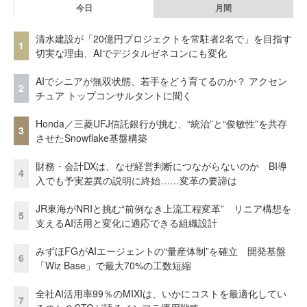
今日
月間
清水建設が「20億円プロジェクトを常駐者2名で」を目指す
1
切実な理由、AIでデジタルゼネコンにも変化
AIでシニアが無双状態、若手をどう育てるのか？ アクセン
2
チュア トップコンサルタントに聞く
Honda／三菱UFJ信託銀行が挑む、“統治”と“俊敏性”を共存
3
させたSnowflake基盤構築
財務・会計DXは、なぜ経営判断につながらないのか BI導
4
入でも予実差異の説明に終始……変革の要諦は
JR東海がNRIと挑む“前例なき上流工程変革” リニア構想を
5
支えるAI活用と変化に適応できる組織設計
みずほFGがAIエージェントの“量産体制”を確立 開発基盤
6
「Wiz Base」で最大70%の工数短縮
全社AI活用率99％のMIXIは、いかにコストを最適化してい
7