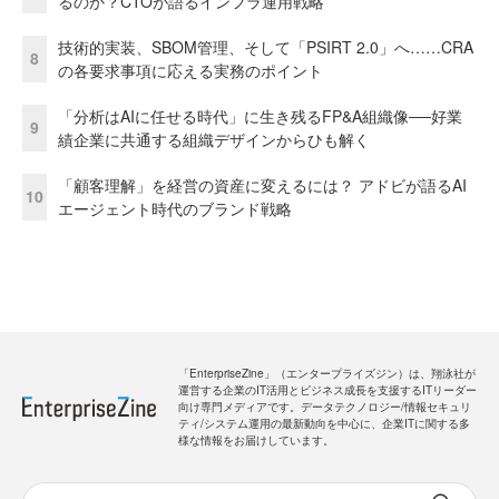
るのか？CTOが語るインフラ運用戦略
技術的実装、SBOM管理、そして「PSIRT 2.0」へ……CRA
8
の各要求事項に応える実務のポイント
「分析はAIに任せる時代」に生き残るFP&A組織像──好業
9
績企業に共通する組織デザインからひも解く
「顧客理解」を経営の資産に変えるには？ アドビが語るAI
10
エージェント時代のブランド戦略
「EnterpriseZine」（エンタープライズジン）は、翔泳社が
運営する企業のIT活用とビジネス成長を支援するITリーダー
向け専門メディアです。データテクノロジー/情報セキュリ
ティ/システム運用の最新動向を中心に、企業ITに関する多
様な情報をお届けしています。