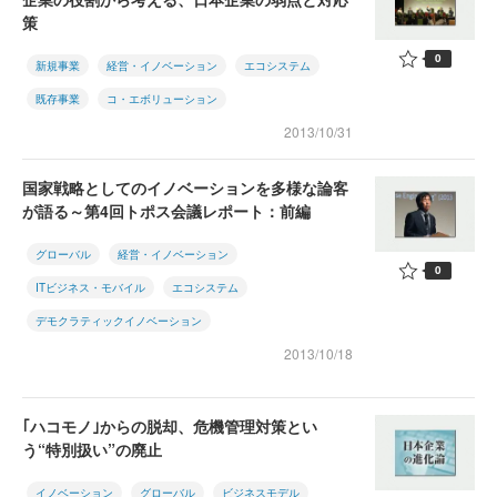
策
0
新規事業
経営・イノベーション
エコシステム
既存事業
コ・エボリューション
2013/10/31
国家戦略としてのイノベーションを多様な論客
が語る～第4回トポス会議レポート：前編
グローバル
経営・イノベーション
0
ITビジネス・モバイル
エコシステム
デモクラティックイノベーション
2013/10/18
｢ハコモノ｣からの脱却、危機管理対策とい
う“特別扱い”の廃止
イノベーション
グローバル
ビジネスモデル