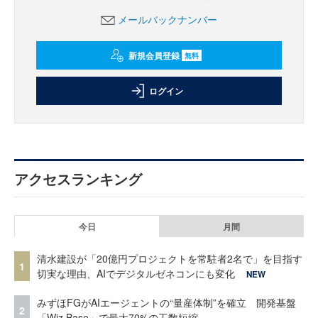
メールバックナンバー
新規会員登録
無料
ログイン
アクセスランキング
今日
月間
清水建設が「20億円プロジェクトを常駐者2名で」を目指す
1
切実な理由、AIでデジタルゼネコンにも変化
NEW
みずほFGがAIエージェントの“量産体制”を確立 開発基盤
2
「Wiz Base」で最大70%の工数短縮