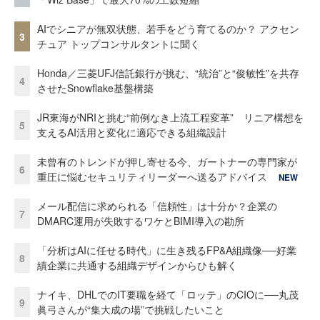
AIでシニアが無双状態、若手をどう育てるのか？ アクセン
3
チュア トップコンサルタントに聞く
Honda／三菱UFJ信託銀行が挑む、“統治”と“俊敏性”を共存
4
させたSnowflake基盤構築
JR東海がNRIと挑む“前例なき上流工程変革” リニア構想を
5
支えるAI活用と変化に適応できる組織設計
未曾有のトレンドが押し寄せる今、ガートナーの専門家が
6
重圧に悩むセキュリティリーダーへ送るアドバイス
NEW
メール配信に求められる「信頼性」は十分か？企業の
7
DMARC運用が失敗するワケとBIMI導入の勘所
「分析はAIに任せる時代」に生き残るFP&A組織像──好業
8
績企業に共通する組織デザインからひも解く
ナイキ、DHLでのIT要職を経て「ロッテ」のCIOに──丸茂
9
眞弓さんが“集大成の場”で挑戦したいこと