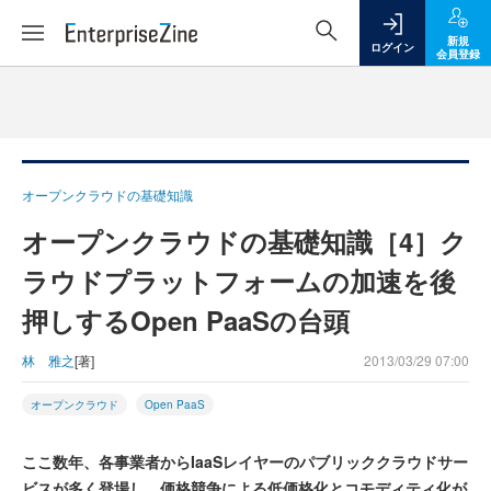
新規
ログイン
会員登録
オープンクラウドの基礎知識
オープンクラウドの基礎知識［4］ク
ラウドプラットフォームの加速を後
押しするOpen PaaSの台頭
林 雅之
[著]
2013/03/29 07:00
オープンクラウド
Open PaaS
ここ数年、各事業者からIaaSレイヤーのパブリッククラウドサー
ビスが多く登場し、価格競争による低価格化とコモディティ化が