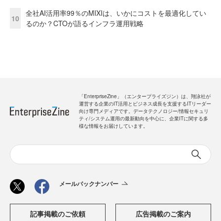
全社AI活用率99％のMIXIは、いかにコストを最適化してい
10
るのか？CTOが語るインフラ運用戦略
「EnterpriseZine」（エンタープライズジン）は、翔泳社が
運営する企業のIT活用とビジネス成長を支援するITリーダー
向け専門メディアです。データテクノロジー/情報セキュリ
ティ/システム運用の最新動向を中心に、企業ITに関する多
様な情報をお届けしています。
メールバックナンバー
記事掲載のご依頼
広告掲載のご案内