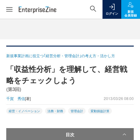
新規
ログイン
会員登録
新規事業計画に役立つ｢経営分析・管理会計｣の考え方・活かし方
「収益性分析」を理解して、経営戦
略をチェックしよう
(第3回)
千賀 秀信
[著]
2013/03/26 08:00
経営・イノベーション
法務・財務
管理会計
変動損益計算
目次