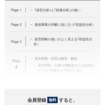
Page
1
｢経営分析｣と｢財務分析｣の違い
Page
2
新規事業の判断に役に立つ｢収益性分析｣
経営戦略の違いがよく見える｢収益性分
Page
3
析｣
章末問題－前回の解答・解説
Page
章末問題－記事の理解度または次回の
4
テーマに関連する予習のために
会員登録
すると、
無料