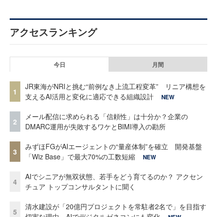
アクセスランキング
今日
月間
JR東海がNRIと挑む“前例なき上流工程変革” リニア構想を
1
支えるAI活用と変化に適応できる組織設計
NEW
メール配信に求められる「信頼性」は十分か？企業の
2
DMARC運用が失敗するワケとBIMI導入の勘所
みずほFGがAIエージェントの“量産体制”を確立 開発基盤
3
「Wiz Base」で最大70%の工数短縮
NEW
AIでシニアが無双状態、若手をどう育てるのか？ アクセン
4
チュア トップコンサルタントに聞く
清水建設が「20億円プロジェクトを常駐者2名で」を目指す
5
切実な理由、AIでデジタルゼネコンにも変化