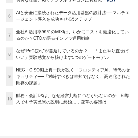
NEW
AIと安全に接続されたデータ活用基盤の設計法──マルチエ
6
ージェント導入を成功させる5ステップ
全社AI活用率99％のMIXIは、いかにコストを最適化してい
7
るのか？CTOが語るインフラ運用戦略
なぜ“PoC疲れ”が蔓延しているのか？──「またやり直せば
8
いい」実験感覚から抜け出す5つのゲートモデル
NEC・CISO淵上真一氏が説く「フロンティアAI」時代のセ
9
キュリティ──「対峙すべきは未知ではなく、高速化された
既存の課題」
財務・会計DXは、なぜ経営判断につながらないのか BI導
10
入でも予実差異の説明に終始……変革の要諦は