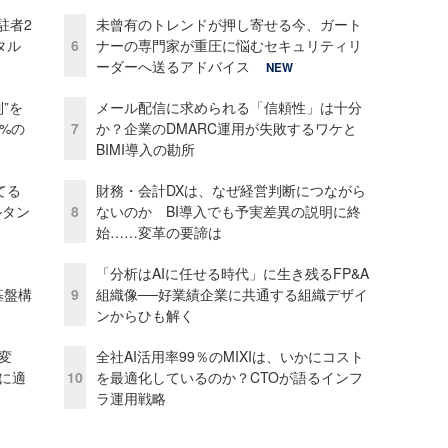
駐者2
未曾有のトレンドが押し寄せる今、ガート
タル
6
ナーの専門家が重圧に悩むセキュリティリ
ーダーへ送るアドバイス
NEW
”を
メール配信に求められる「信頼性」は十分
0%の
7
か？企業のDMARC運用が失敗するワケと
BIMI導入の勘所
てる
財務・会計DXは、なぜ経営判断につながら
ルタン
8
ないのか BI導入でも予実差異の説明に終
始……変革の要諦は
「分析はAIに任せる時代」に生き残るFP&A
e基盤構
9
組織像──好業績企業に共通する組織デザイ
ンからひも解く
変
全社AI活用率99％のMIXIは、いかにコスト
化に適
10
を最適化しているのか？CTOが語るインフ
ラ運用戦略