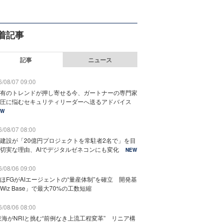
着記事
記事
ニュース
/08/07 09:00
有のトレンドが押し寄せる今、ガートナーの専門家
圧に悩むセキュリティリーダーへ送るアドバイス
EW
/08/07 08:00
建設が「20億円プロジェクトを常駐者2名で」を目
切実な理由、AIでデジタルゼネコンにも変化
NEW
/08/06 09:00
ほFGがAIエージェントの“量産体制”を確立 開発基
Wiz Base」で最大70%の工数短縮
/08/06 08:00
東海がNRIと挑む“前例なき上流工程変革” リニア構