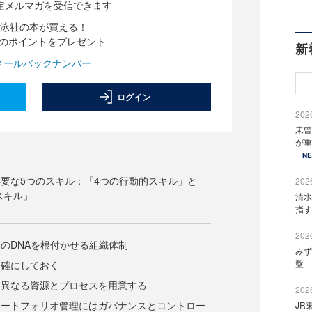
定メルマガを受信できます
泳社の本が買える！
分のポイントをプレゼント
新
メールバックナンバー
ログイン
2026
未曾
が重
N
要な5つのスキル：「4つの行動的スキル」と
2026
スキル」
清水
指す
2026
のDNAを根付かせる組織体制
みず
盤「
明確にしておく
は異なる資源とプロセスを用意する
2026
ポートフォリオ管理にはガバナンスとコントロー
JR