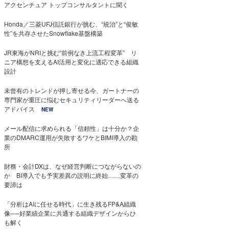
アクセンチュア トップコンサルタントに聞く
Honda／三菱UFJ信託銀行が挑む、“統治”と“俊敏
性”を共存させたSnowflake基盤構築
JR東海がNRIと挑む“前例なき上流工程変革” リ
ニア構想を支えるAI活用と変化に適応できる組織
設計
未曾有のトレンドが押し寄せる今、ガートナーの
専門家が重圧に悩むセキュリティリーダーへ送る
アドバイス
NEW
メール配信に求められる「信頼性」は十分か？企
業のDMARC運用が失敗するワケとBIMI導入の勘
所
財務・会計DXは、なぜ経営判断につながらないの
か BI導入でも予実差異の説明に終始……変革の
要諦は
「分析はAIに任せる時代」に生き残るFP&A組織
像──好業績企業に共通する組織デザインからひ
も解く