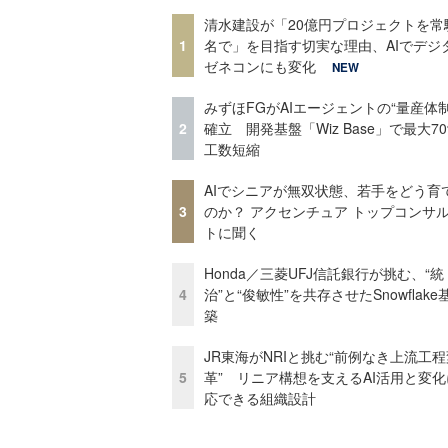
清水建設が「20億円プロジェクトを常
1
名で」を目指す切実な理由、AIでデジ
ゼネコンにも変化
NEW
みずほFGがAIエージェントの“量産体制
2
確立 開発基盤「Wiz Base」で最大7
工数短縮
AIでシニアが無双状態、若手をどう育
3
のか？ アクセンチュア トップコンサ
トに聞く
Honda／三菱UFJ信託銀行が挑む、“統
4
治”と“俊敏性”を共存させたSnowflak
築
JR東海がNRIと挑む“前例なき上流工程
5
革” リニア構想を支えるAI活用と変
応できる組織設計