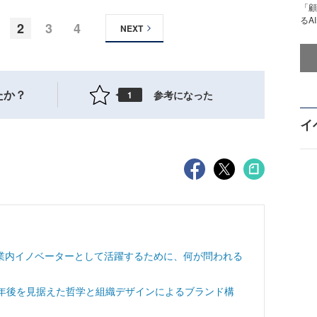
「顧
るA
2
3
4
NEXT
たか？
参考になった
1
イ
業内イノベーターとして活躍するために、何が問われる
0年後を見据えた哲学と組織デザインによるブランド構