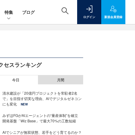
特集
ブログ
ログイン
新規
会員登録
クセスランキング
今日
月間
清水建設が「20億円プロジェクトを常駐者2名
で」を目指す切実な理由、AIでデジタルゼネコン
にも変化
NEW
みずほFGがAIエージェントの“量産体制”を確立
開発基盤「Wiz Base」で最大70%の工数短縮
AIでシニアが無双状態、若手をどう育てるのか？