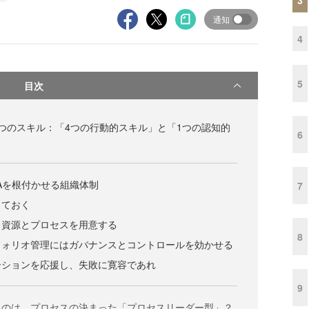
通知
4
5
目次
つのスキル：「4つの行動的スキル」と「1つの認知的
6
Aを根付かせる組織体制
7
しておく
る資源とプロセスを用意する
8
フォリオ管理にはガバナンスとコントロールを効かせる
ーションを応援し、失敗に寛容であれ
9
るのは、プロセスの決まった「プロセスリーダー型」？