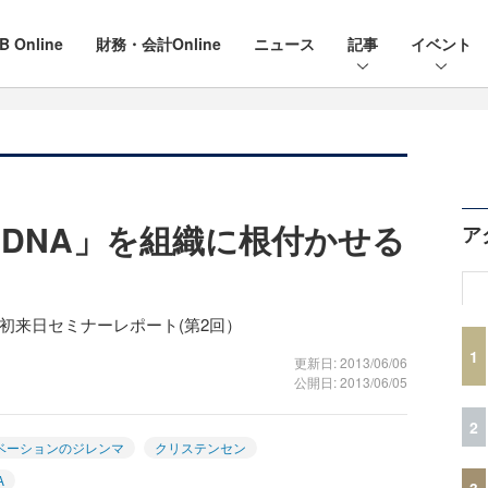
B Online
財務・会計Online
ニュース
記事
イベント
DNA」を組織に根付かせる
ア
初来日セミナーレポート(第2回）
1
更新日: 2013/06/06
公開日: 2013/06/05
2
ベーションのジレンマ
クリステンセン
A
3