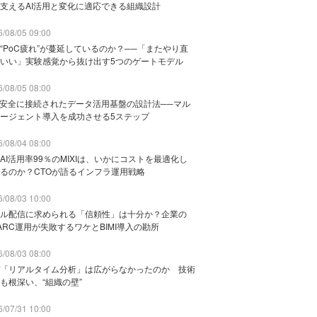
支えるAI活用と変化に適応できる組織設計
/08/05 09:00
“PoC疲れ”が蔓延しているのか？──「またやり直
いい」実験感覚から抜け出す5つのゲートモデル
/08/05 08:00
と安全に接続されたデータ活用基盤の設計法──マル
ージェント導入を成功させる5ステップ
/08/04 08:00
AI活用率99％のMIXIは、いかにコストを最適化し
るのか？CTOが語るインフラ運用戦略
/08/03 10:00
ル配信に求められる「信頼性」は十分か？企業の
ARC運用が失敗するワケとBIMI導入の勘所
/08/03 08:00
「リアルタイム分析」は広がらなかったのか 技術
も根深い、“組織の壁”
/07/31 10:00