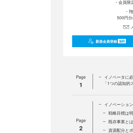
・会員限
・翔
500円
新規会員登録
無料
Page
イノベータに必
1
「1つの認知的
イノベーション
戦略目標は
Page
既存事業と
2
資源配分と