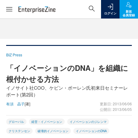
新規
ログイン
会員登録
BIZ Press
「イノベーションのDNA」を組織に
根付かせる方法
イノサイト社COO、ケビン・ボーレン氏初来日セミナーレ
ポート(第2回）
有須 晶子
[著]
更新日: 2013/06/06
公開日: 2013/06/05
グローバル
経営・イノベーション
イノベーションのジレンマ
クリステンセン
破壊的イノベーション
イノベーションのDNA