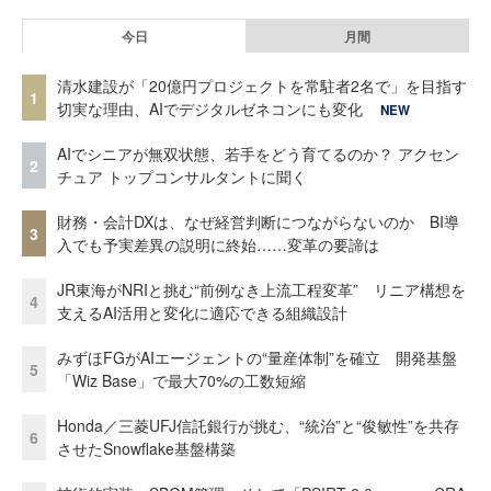
今日
月間
清水建設が「20億円プロジェクトを常駐者2名で」を目指す
1
切実な理由、AIでデジタルゼネコンにも変化
NEW
AIでシニアが無双状態、若手をどう育てるのか？ アクセン
2
チュア トップコンサルタントに聞く
財務・会計DXは、なぜ経営判断につながらないのか BI導
3
入でも予実差異の説明に終始……変革の要諦は
JR東海がNRIと挑む“前例なき上流工程変革” リニア構想を
4
支えるAI活用と変化に適応できる組織設計
みずほFGがAIエージェントの“量産体制”を確立 開発基盤
5
「Wiz Base」で最大70%の工数短縮
Honda／三菱UFJ信託銀行が挑む、“統治”と“俊敏性”を共存
6
させたSnowflake基盤構築