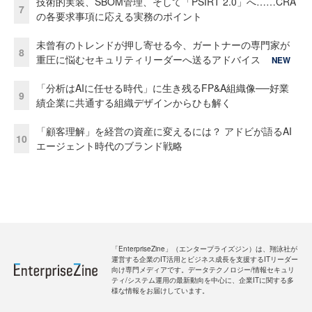
技術的実装、SBOM管理、そして「PSIRT 2.0」へ……CRA
7
の各要求事項に応える実務のポイント
未曾有のトレンドが押し寄せる今、ガートナーの専門家が
8
重圧に悩むセキュリティリーダーへ送るアドバイス
NEW
「分析はAIに任せる時代」に生き残るFP&A組織像──好業
9
績企業に共通する組織デザインからひも解く
「顧客理解」を経営の資産に変えるには？ アドビが語るAI
10
エージェント時代のブランド戦略
「EnterpriseZine」（エンタープライズジン）は、翔泳社が
運営する企業のIT活用とビジネス成長を支援するITリーダー
向け専門メディアです。データテクノロジー/情報セキュリ
ティ/システム運用の最新動向を中心に、企業ITに関する多
様な情報をお届けしています。