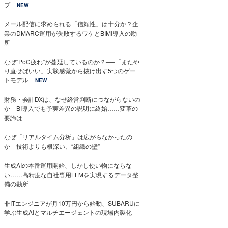
プ
NEW
メール配信に求められる「信頼性」は十分か？企
業のDMARC運用が失敗するワケとBIMI導入の勘
所
なぜ“PoC疲れ”が蔓延しているのか？──「またや
り直せばいい」実験感覚から抜け出す5つのゲー
トモデル
NEW
財務・会計DXは、なぜ経営判断につながらないの
か BI導入でも予実差異の説明に終始……変革の
要諦は
なぜ「リアルタイム分析」は広がらなかったの
か 技術よりも根深い、“組織の壁”
生成AIの本番運用開始、しかし使い物にならな
い……高精度な自社専用LLMを実現するデータ整
備の勘所
非ITエンジニアが月10万円から始動、SUBARUに
学ぶ生成AIとマルチエージェントの現場内製化