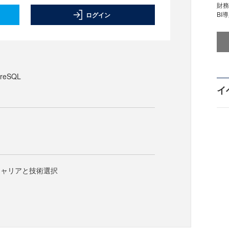
財
BI
ログイン
reSQL
イ
キャリアと技術選択