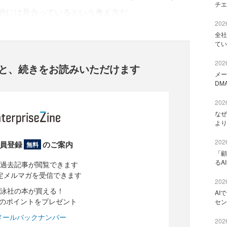
チエ
的には見合っているという考え方だ。
2026
全社
てい
2026
と、
続きをお読みいただけます
メー
DM
2026
なぜ
より
2026
員登録
のご案内
無料
「顧
るA
過去記事が閲覧できます
定メルマガを受信できます
2026
泳社の本が買える！
AI
分のポイントをプレゼント
セン
メールバックナンバー
2026