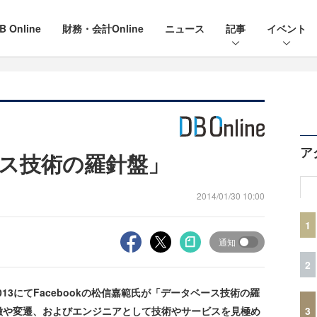
B Online
財務・会計Online
ニュース
記事
イベント
ア
ス技術の羅針盤」
2014/01/30 10:00
1
通知
2
se 2013にてFacebookの松信嘉範氏が「データベース技術の羅
3
徴や変遷、およびエンジニアとして技術やサービスを見極め