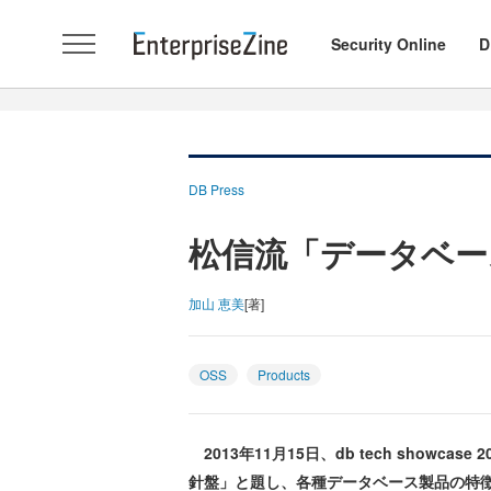
Security Online
D
DB Press
松信流「データベー
加山 恵美
[著]
OSS
Products
2013年11月15日、db tech showca
針盤」と題し、各種データベース製品の特