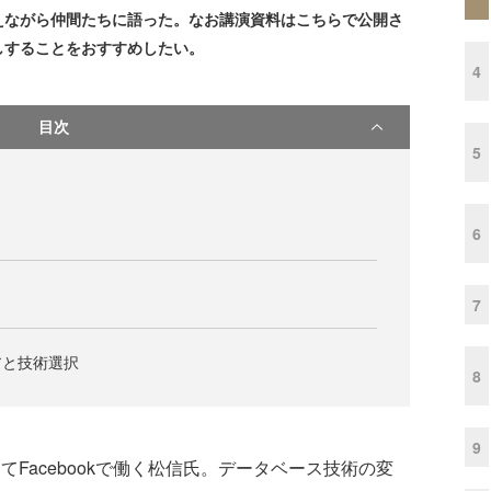
えながら仲間たちに語った。なお講演資料はこちらで公開さ
しすることをおすすめしたい。
4
目次
5
6
7
アと技術選択
8
9
Facebookで働く松信氏。データベース技術の変