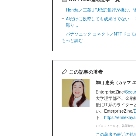
Honda／三菱UFJ信託銀行が挑む、“統治
AIだけに投資しても成果はでない─
彫り...
パナソニック コネクト／NTTドコモに見る
もっと読む
この記事の著者
加山 恵美（カヤマ 
EnterpriseZine/
Secur
大学理学部卒。金融
後にIT系のライタ
い。EnterpriseZine/
D
ト：
https://emiekay
※プロフィールは、執筆時点
この著者の最近の執