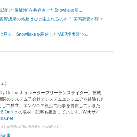
”と“俊敏性”を共存させたSnowflake基...
─投資成果の格差はなぜ生まれるのか？ 実態調査が浮き
、Snowflakeを駆使した“AI現場実装”の...
エミ）
ity Online
キュレーターフリーランスライター。茨城
機関のシステム子会社でシステムエンジニアを経験した
ーとして独立。エンジニア視点で記事を提供していきた
B Online
の取材・記事も担当しています。Webサイ
ama.net
、または直近の記事の寄稿時点での内容です
筆記事