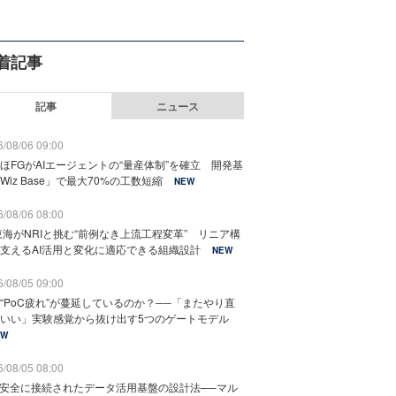
着記事
記事
ニュース
/08/06 09:00
ほFGがAIエージェントの“量産体制”を確立 開発基
Wiz Base」で最大70%の工数短縮
NEW
/08/06 08:00
東海がNRIと挑む“前例なき上流工程変革” リニア構
支えるAI活用と変化に適応できる組織設計
NEW
/08/05 09:00
“PoC疲れ”が蔓延しているのか？──「またやり直
いい」実験感覚から抜け出す5つのゲートモデル
EW
/08/05 08:00
と安全に接続されたデータ活用基盤の設計法──マル