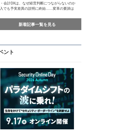
務・会計DXは、なぜ経営判断につながらないのか
導入でも予実差異の説明に終始……変革の要諦は
新着記事一覧を見る
ベント