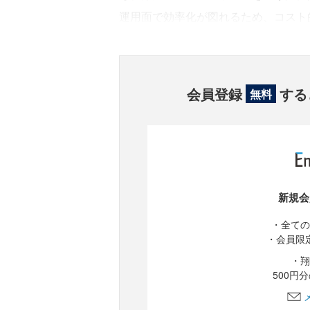
運用面で効率化が図れるため、コスト
会員登録
する
無料
新規会
・全ての
・会員限
・翔
500円