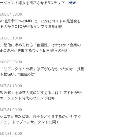
ージェント導入を成功させる5ステップ
NEW
/08/04 08:00
AI活用率99％のMIXIは、いかにコストを最適化し
るのか？CTOが語るインフラ運用戦略
/08/03 10:00
ル配信に求められる「信頼性」は十分か？企業の
ARC運用が失敗するワケとBIMI導入の勘所
/08/03 08:00
「リアルタイム分析」は広がらなかったのか 技術
も根深い、“組織の壁”
/07/31 10:00
客理解」を経営の資産に変えるには？ アドビが語
Iエージェント時代のブランド戦略
/07/31 09:00
でシニアが無双状態、若手をどう育てるのか？ アク
チュア トップコンサルタントに聞く
/07/31 08:00