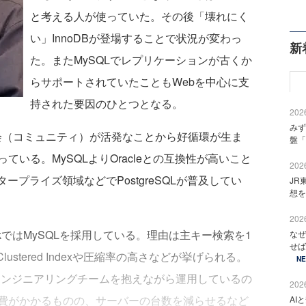
と考える人が使っていた。その後「壊れにく
い」InnoDBが登場することで状況が変わっ
新
た。またMySQLでレプリケーションが古くか
らサポートされていたこともWebを中心に支
持された要因のひとつとなる。
2026
みず
ーザ会（コミュニティ）が活発なことから好循環が生ま
盤「
いる。MySQLよりOracleとの互換性が高いこと
2026
タープライズ領域などでPostgreSQLが普及してい
JR
想を
2026
kではMySQLを採用している。理由は主キー検索を1
なぜ
せば
Clustered Indexや圧縮率の高さなどが挙げられる。
N
るエンジニアリングチームを抱えながら運用しているの
2026
費がかかるものの、サーバーの台数を減らせるなど
AI