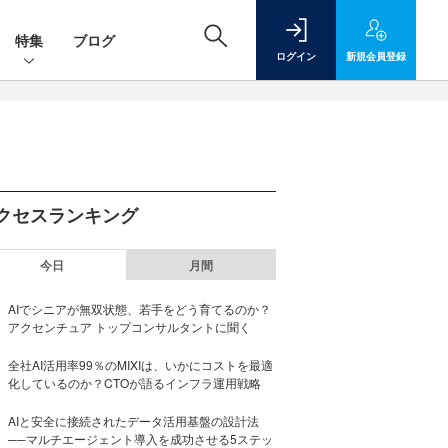
特集
ブログ
ログイン
新規
会員登録
クセスランキング
今日
月間
AIでシニアが無双状態、若手をどう育てるのか？
アクセンチュア トップコンサルタントに聞く
全社AI活用率99％のMIXIは、いかにコストを最適
化しているのか？CTOが語るインフラ運用戦略
AIと安全に接続されたデータ活用基盤の設計法
──マルチエージェント導入を成功させる5ステッ