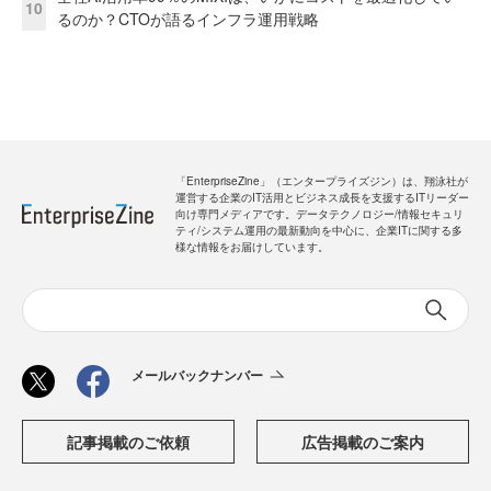
10
るのか？CTOが語るインフラ運用戦略
「EnterpriseZine」（エンタープライズジン）は、翔泳社が
運営する企業のIT活用とビジネス成長を支援するITリーダー
向け専門メディアです。データテクノロジー/情報セキュリ
ティ/システム運用の最新動向を中心に、企業ITに関する多
様な情報をお届けしています。
メールバックナンバー
記事掲載のご依頼
広告掲載のご案内