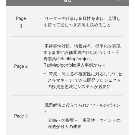
Page
リーダーの仕事は多様性を束ね、見通し
1
を持って進むべき方向を決めること
不確実性対処、情報共有、標準化を実現
する事業性評価業務の仕組みづくり－千
寿製薬のRadMap/project、
RadMap/portfolio導入事例から－
Page
2
背景－高まる不確実性に対応し“プロセ
スをマネージ”できる開発プロジェクト
の投資意思決定システムが必要に
課題解決に役立てられたツールのポイン
ト
Page
3
組織への影響－「事業性」マインドの
浸透が最大の成果