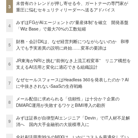
未曾有のトレンドが押し寄せる今、ガートナーの専門家が
3
重圧に悩むセキュリティリーダーへ送るアドバイス
みずほFGがAIエージェントの“量産体制”を確立 開発基盤
4
「Wiz Base」で最大70%の工数短縮
財務・会計DXは、なぜ経営判断につながらないのか BI導
5
入でも予実差異の説明に終始……変革の要諦は
JR東海がNRIと挑む“前例なき上流工程変革” リニア構想を
6
支えるAI活用と変化に適応できる組織設計
なぜセールスフォースはHeadless 360を発表したのか？AI
7
に中抜きされないSaaSの生存戦略
メール配信に求められる「信頼性」は十分か？企業の
8
DMARC運用が失敗するワケとBIMI導入の勘所
みずほ証券が自律型AIエンジニア「Devin」でIT人材不足解
9
消へ 国内大手金融初の大規模導入に
全社AI活用率99％のMIXIは、いかにコストを最適化してい