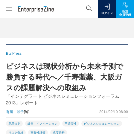
新規
ログイン
会員登録
BIZ Press
ビジネスは現状分析から未来予測で
勝負する時代へ／千寿製薬、大阪ガ
スの課題解決への取組み
「インテグラート ビジネスシミュレーションフォーラム
2013」レポート
有須 晶子
[編]
2014/02/10 08:00
意思決定
経営・イノベーション
不確実性
ビジネスシミュレーション
リスク分析
事業性評価
感度分析