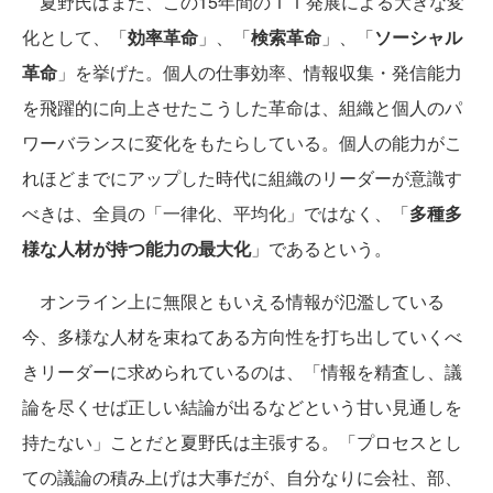
夏野氏はまた、この15年間のＩＴ発展による大きな変
化として、「
効率革命
」、「
検索革命
」、「
ソーシャル
革命
」を挙げた。個人の仕事効率、情報収集・発信能力
を飛躍的に向上させたこうした革命は、組織と個人のパ
ワーバランスに変化をもたらしている。個人の能力がこ
れほどまでにアップした時代に組織のリーダーが意識す
べきは、全員の「一律化、平均化」ではなく、「
多種多
様な人材が持つ能力の最大化
」であるという。
オンライン上に無限ともいえる情報が氾濫している
今、多様な人材を束ねてある方向性を打ち出していくべ
きリーダーに求められているのは、「情報を精査し、議
論を尽くせば正しい結論が出るなどという甘い見通しを
持たない」ことだと夏野氏は主張する。「プロセスとし
ての議論の積み上げは大事だが、自分なりに会社、部、