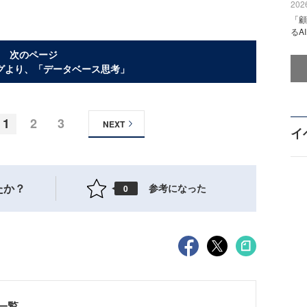
2026
「顧
るA
次のページ
グより、「データベース思考」
1
2
3
NEXT
イ
たか？
参考になった
0
一覧