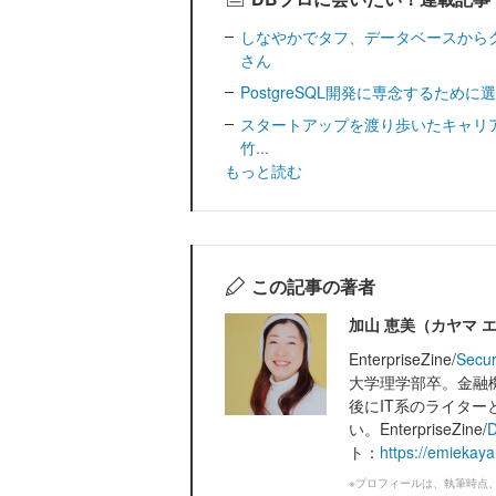
しなやかでタフ、データベースから
さん
PostgreSQL開発に専念するために選
スタートアップを渡り歩いたキャリア「
竹...
もっと読む
この記事の著者
加山 恵美（カヤマ 
EnterpriseZine/
Secur
大学理学部卒。金融
後にIT系のライタ
い。EnterpriseZine/
D
ト：
https://emiekay
※プロフィールは、執筆時点