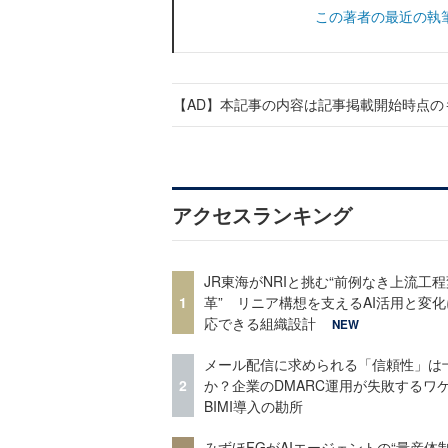
この著者の最近の執
【AD】本記事の内容は記事掲載開始時点の
アクセスランキング
JR東海がNRIと挑む“前例なき上流工程
1
革” リニア構想を支えるAI活用と変
応できる組織設計
NEW
メール配信に求められる「信頼性」は
2
か？企業のDMARC運用が失敗するワ
BIMI導入の勘所
みずほFGがAIエージェントの“量産体制