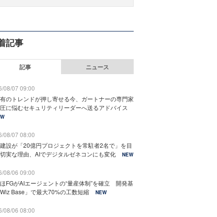
着記事
記事
ニュース
/08/07 09:00
有のトレンドが押し寄せる今、ガートナーの専門家
圧に悩むセキュリティリーダーへ送るアドバイス
EW
/08/07 08:00
建設が「20億円プロジェクトを常駐者2名で」を目
切実な理由、AIでデジタルゼネコンにも変化
NEW
/08/06 09:00
ほFGがAIエージェントの“量産体制”を確立 開発基
Wiz Base」で最大70%の工数短縮
NEW
/08/06 08:00