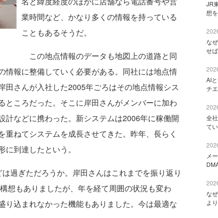
名と緯度経度のほかに店舗なら電話番号や営
JR
想を
業時間など、かなり多くの情報を持っている
こともあるそうだ。
2026
なぜ
せば
この地点情報のデータも地図上の道路と同
2026
の情報に整備していく必要がある。同社には地点情
AI
田さんが入社した2005年ごろはその地点情報シス
チエ
るところだった。そこに岸田さんがメンバーに加わ
2026
計などに携わった。新システムは2006年に稼働開
全社
てい
を重ねてシステムを成長させてきた。昨年、長らく
2026
形に到達したという。
メー
DM
は過ぎただろうか。岸田さんはこれまでを振り返り
2026
た構想もありましたが、年を経て周囲の状況も変わ
なぜ
盛り込まれなかった機能もありました。今は最適な
より