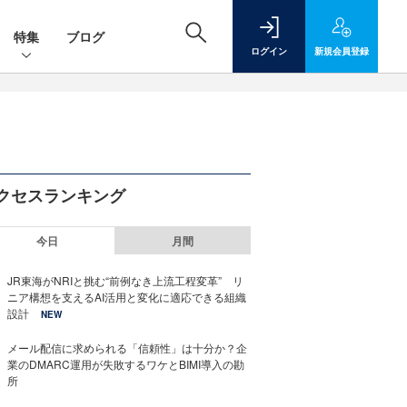
特集
ブログ
ログイン
新規
会員登録
クセスランキング
今日
月間
JR東海がNRIと挑む“前例なき上流工程変革” リ
ニア構想を支えるAI活用と変化に適応できる組織
設計
NEW
メール配信に求められる「信頼性」は十分か？企
業のDMARC運用が失敗するワケとBIMI導入の勘
所