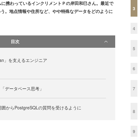
に携わっているインクリメントＰの岸田和巳さん。最近で
3
たという。地点情報や住所など、やや特殊なデータをどのように
4
目次
5
Fan」を支えるエンジニア
6
7
、「データベース思考」
で周囲からPostgreSQLの質問を受けるように
8
9