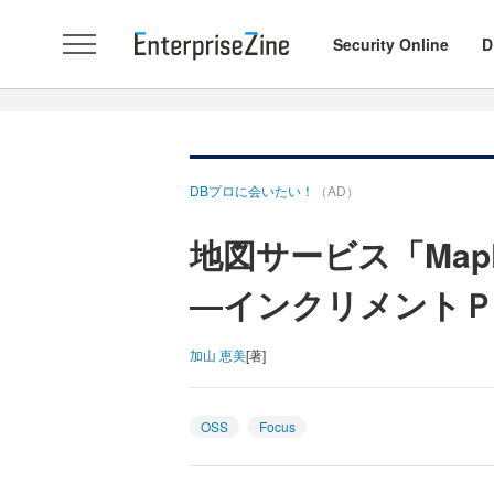
Security Online
D
DBプロに会いたい！
（AD）
地図サービス「Map
―インクリメントＰ
加山 恵美
[著]
OSS
Focus