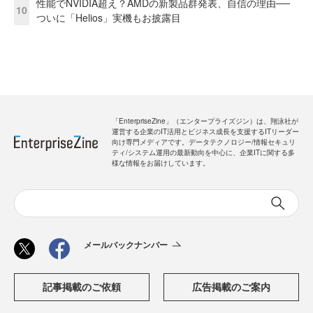
性能でNVIDIA超え？AMDの新製品群発表、自信の理由──
10
ついに「Helios」実機もお披露目
「EnterpriseZine」（エンタープライズジン）は、翔泳社が
運営する企業のIT活用とビジネス成長を支援するITリーダー
向け専門メディアです。データテクノロジー/情報セキュリ
ティ/システム運用の最新動向を中心に、企業ITに関する多
様な情報をお届けしています。
メールバックナンバー
記事掲載のご依頼
広告掲載のご案内