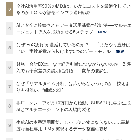
全社AI活用率99％のMIXIは、いかにコストを最適化してい
3
るのか？CTOが語るインフラ運用戦略
AIと安全に接続されたデータ活用基盤の設計法──マルチエ
4
ージェント導入を成功させる5ステップ
NEW
なぜ“PoC疲れ”が蔓延しているのか？──「またやり直せば
5
いい」実験感覚から抜け出す5つのゲートモデル
NEW
財務・会計DXは、なぜ経営判断につながらないのか BI導
6
入でも予実差異の説明に終始……変革の要諦は
なぜ「リアルタイム分析」は広がらなかったのか 技術よ
7
りも根深い、“組織の壁”
非ITエンジニアが月10万円から始動、SUBARUに学ぶ生成
8
AIとマルチエージェントの現場内製化
生成AIの本番運用開始、しかし使い物にならない……高精
9
度な自社専用LLMを実現するデータ整備の勘所