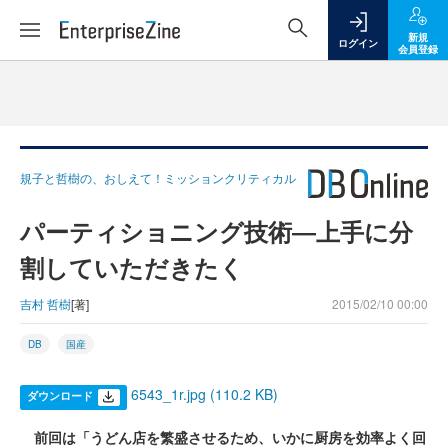
新規
ログイン
会員登録
規子と哲樹の、おしえて！ミッションクリティカル
パーティショニング技術―上手に分
割していただきたく
吉村 哲樹
[著]
2015/02/10 00:00
DB
国産
6543_1r.jpg (110.2 KB)
ダウンロード
前回は「うどん店を繁盛させるため、いかに厨房を効率よく回