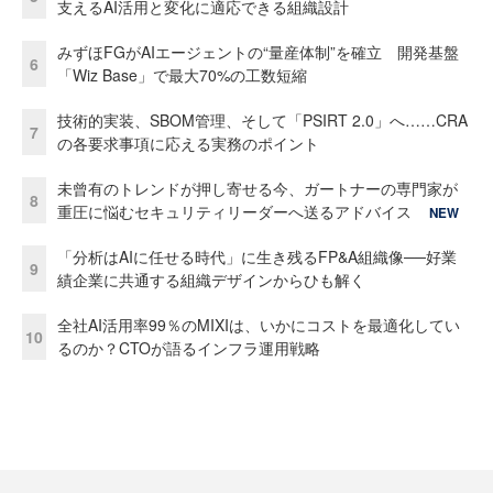
支えるAI活用と変化に適応できる組織設計
みずほFGがAIエージェントの“量産体制”を確立 開発基盤
6
「Wiz Base」で最大70%の工数短縮
技術的実装、SBOM管理、そして「PSIRT 2.0」へ……CRA
7
の各要求事項に応える実務のポイント
未曾有のトレンドが押し寄せる今、ガートナーの専門家が
8
重圧に悩むセキュリティリーダーへ送るアドバイス
NEW
「分析はAIに任せる時代」に生き残るFP&A組織像──好業
9
績企業に共通する組織デザインからひも解く
全社AI活用率99％のMIXIは、いかにコストを最適化してい
10
るのか？CTOが語るインフラ運用戦略