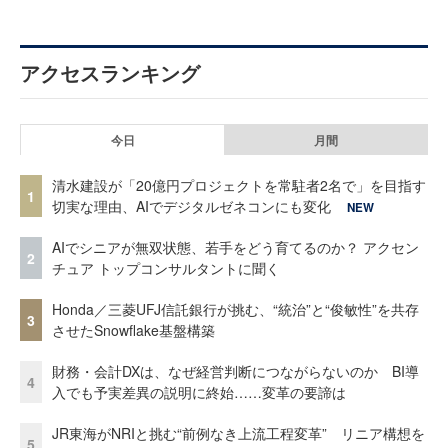
アクセスランキング
今日
月間
清水建設が「20億円プロジェクトを常駐者2名で」を目指す
1
切実な理由、AIでデジタルゼネコンにも変化
NEW
AIでシニアが無双状態、若手をどう育てるのか？ アクセン
2
チュア トップコンサルタントに聞く
Honda／三菱UFJ信託銀行が挑む、“統治”と“俊敏性”を共存
3
させたSnowflake基盤構築
財務・会計DXは、なぜ経営判断につながらないのか BI導
4
入でも予実差異の説明に終始……変革の要諦は
JR東海がNRIと挑む“前例なき上流工程変革” リニア構想を
5