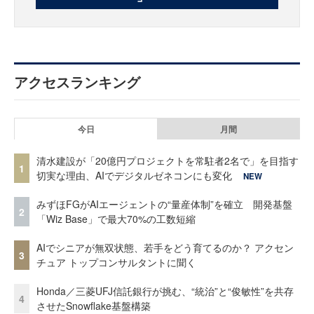
アクセスランキング
今日
月間
清水建設が「20億円プロジェクトを常駐者2名で」を目指す
1
切実な理由、AIでデジタルゼネコンにも変化
NEW
みずほFGがAIエージェントの“量産体制”を確立 開発基盤
2
「Wiz Base」で最大70%の工数短縮
AIでシニアが無双状態、若手をどう育てるのか？ アクセン
3
チュア トップコンサルタントに聞く
Honda／三菱UFJ信託銀行が挑む、“統治”と“俊敏性”を共存
4
させたSnowflake基盤構築