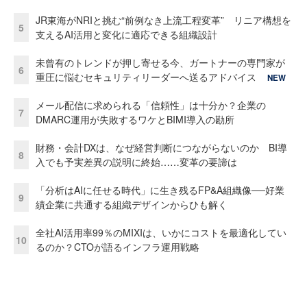
JR東海がNRIと挑む“前例なき上流工程変革” リニア構想を
5
支えるAI活用と変化に適応できる組織設計
未曾有のトレンドが押し寄せる今、ガートナーの専門家が
6
重圧に悩むセキュリティリーダーへ送るアドバイス
NEW
メール配信に求められる「信頼性」は十分か？企業の
7
DMARC運用が失敗するワケとBIMI導入の勘所
財務・会計DXは、なぜ経営判断につながらないのか BI導
8
入でも予実差異の説明に終始……変革の要諦は
「分析はAIに任せる時代」に生き残るFP&A組織像──好業
9
績企業に共通する組織デザインからひも解く
全社AI活用率99％のMIXIは、いかにコストを最適化してい
10
るのか？CTOが語るインフラ運用戦略