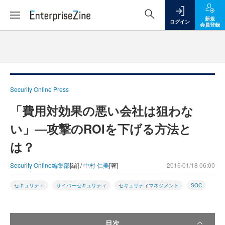
新規
ログイン
会員登録
Security Online Press
「費用対効果の悪い会社は狙わな
い」―攻撃のROIを下げる方法と
は？
Security Online編集部
[編] /
中村 仁美
[著]
2016/01/18 06:00
セキュリティ
サイバーセキュリティ
セキュリティマネジメント
SOC
目次