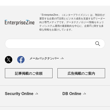
「EnterpriseZine」（エンタープライズジン）は、翔泳社が
運営する企業のIT活用とビジネス成長を支援するITリーダー
向け専門メディアです。データテクノロジー/情報セキュリ
ティ/システム運用の最新動向を中心に、企業ITに関する多
様な情報をお届けしています。
メールバックナンバー
記事掲載のご依頼
広告掲載のご案内
Security Online
DB Online