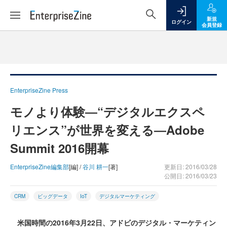
新規
ログイン
会員登録
EnterpriseZine Press
モノより体験―“デジタルエクスペ
リエンス”が世界を変える―Adobe
Summit 2016開幕
EnterpriseZine編集部
[編] /
谷川 耕一
[著]
更新日: 2016/03/28
公開日: 2016/03/23
CRM
ビッグデータ
IoT
デジタルマーケティング
米国時間の2016年3月22日、アドビのデジタル・マーケティン