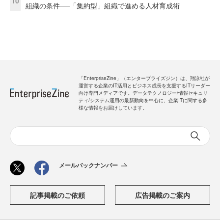
10
組織の条件──「集約型」組織で進める人材育成術
「EnterpriseZine」（エンタープライズジン）は、翔泳社が
運営する企業のIT活用とビジネス成長を支援するITリーダー
向け専門メディアです。データテクノロジー/情報セキュリ
ティ/システム運用の最新動向を中心に、企業ITに関する多
様な情報をお届けしています。
メールバックナンバー
記事掲載のご依頼
広告掲載のご案内