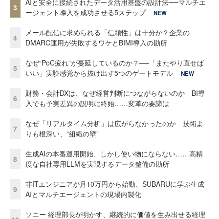
AIと安全に接続されたデータ活用基盤の設計法──マルチエ
3
ージェント導入を成功させる5ステップ
NEW
メール配信に求められる「信頼性」は十分か？企業の
4
DMARC運用が失敗するワケとBIMI導入の勘所
なぜ“PoC疲れ”が蔓延しているのか？──「またやり直せば
5
いい」実験感覚から抜け出す5つのゲートモデル
NEW
財務・会計DXは、なぜ経営判断につながらないのか BI導
6
入でも予実差異の説明に終始……変革の要諦は
なぜ「リアルタイム分析」は広がらなかったのか 技術よ
7
りも根深い、“組織の壁”
生成AIの本番運用開始、しかし使い物にならない……高精
8
度な自社専用LLMを実現するデータ整備の勘所
非ITエンジニアが月10万円から始動、SUBARUに学ぶ生成
9
AIとマルチエージェントの現場内製化
ソニー 経理部長が明かす、継続的に価値を生み出せる経理