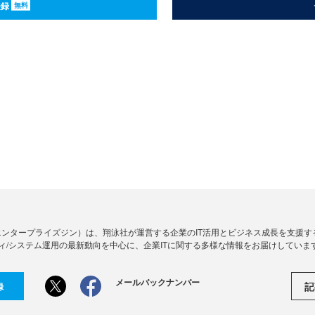
登録
無料
Zine」（エンタープライズジン）は、翔泳社が運営する企業のIT活用とビジネス成長を支
ィ/システム運用の最新動向を中心に、企業ITに関する多様な情報をお届けしていま
メールバックナンバー
記
録