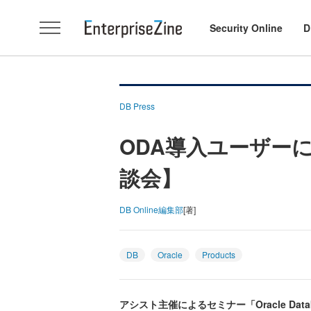
Security Online
D
DB Press
ODA導入ユーザー
談会】
DB Online編集部
[著]
DB
Oracle
Products
アシスト主催によるセミナー「Oracle Da