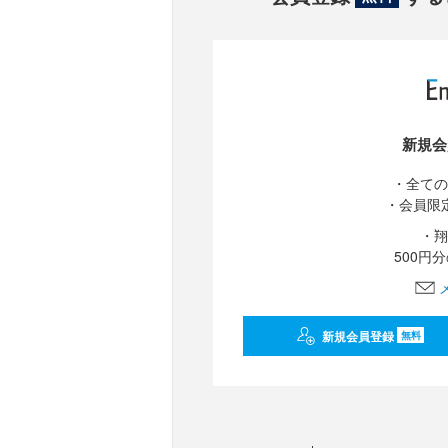
新規会
・全ての
・会員限
・翔
500円
新規会員登録
無料