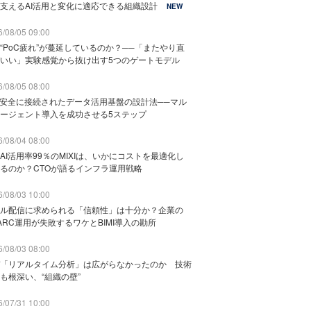
支えるAI活用と変化に適応できる組織設計
NEW
/08/05 09:00
“PoC疲れ”が蔓延しているのか？──「またやり直
いい」実験感覚から抜け出す5つのゲートモデル
/08/05 08:00
と安全に接続されたデータ活用基盤の設計法──マル
ージェント導入を成功させる5ステップ
/08/04 08:00
AI活用率99％のMIXIは、いかにコストを最適化し
るのか？CTOが語るインフラ運用戦略
/08/03 10:00
ル配信に求められる「信頼性」は十分か？企業の
ARC運用が失敗するワケとBIMI導入の勘所
/08/03 08:00
「リアルタイム分析」は広がらなかったのか 技術
も根深い、“組織の壁”
/07/31 10:00