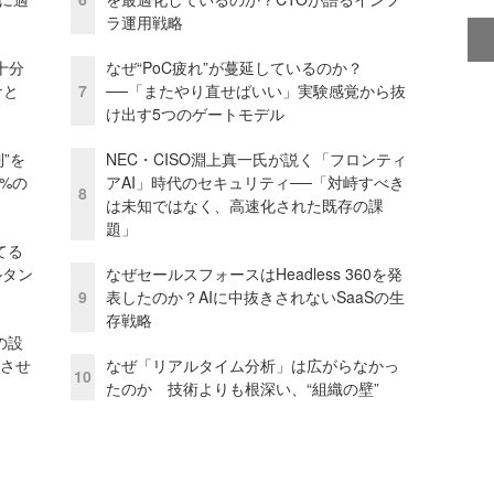
ラ運用戦略
十分
なぜ“PoC疲れ”が蔓延しているのか？
ケと
7
──「またやり直せばいい」実験感覚から抜
け出す5つのゲートモデル
”を
NEC・CISO淵上真一氏が説く「フロンティ
0%の
アAI」時代のセキュリティ──「対峙すべき
8
は未知ではなく、高速化された既存の課
題」
てる
ルタン
なぜセールスフォースはHeadless 360を発
9
表したのか？AIに中抜きされないSaaSの生
存戦略
の設
功させ
なぜ「リアルタイム分析」は広がらなかっ
10
たのか 技術よりも根深い、“組織の壁”