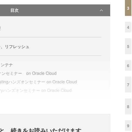
3
目次
4
理
5
ン、リフレッシュ
コンテナ
6
セミナー on Oracle Cloud
n Testingハンズオンセミナー on Oracle Cloud
7
moryハンズオンセミナー on Oracle Cloud
8
9
と、
続きをお読みいただけます