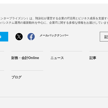
Zine」（エンタープライズジン）は、翔泳社が運営する企業のIT活用とビジネス成長を支
ィ/システム運用の最新動向を中心に、企業ITに関する多様な情報をお届けしていま
メールバックナンバー
記
録
財務・会計Online
ニュース
記事
ブログ