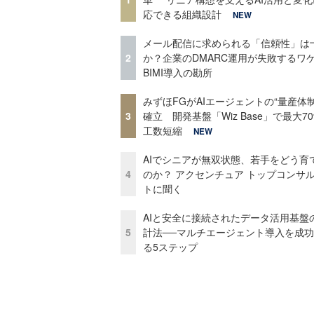
応できる組織設計
NEW
メール配信に求められる「信頼性」は
2
か？企業のDMARC運用が失敗するワ
BIMI導入の勘所
みずほFGがAIエージェントの“量産体制
3
確立 開発基盤「Wiz Base」で最大7
工数短縮
NEW
AIでシニアが無双状態、若手をどう育
4
のか？ アクセンチュア トップコンサ
トに聞く
AIと安全に接続されたデータ活用基盤
5
計法──マルチエージェント導入を成
る5ステップ