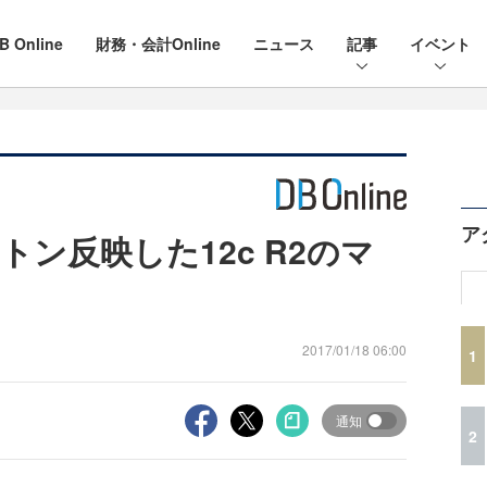
B Online
財務・会計Online
ニュース
記事
イベント
ア
ン反映した12c R2のマ
2017/01/18 06:00
1
通知
2