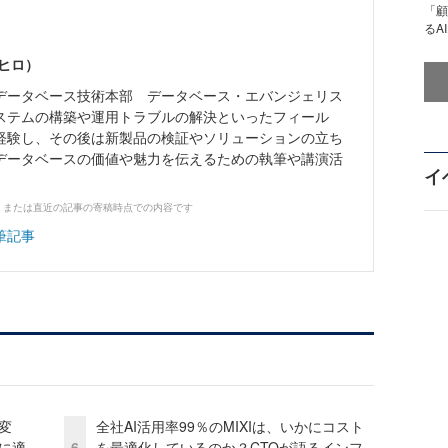
「顧
るA
ヒロ）
データベース技術本部 データベース・エバンジェリス
ステムの構築や運用トラブルの解決といったフィール
経験し、その後は新製品の検証やソリューションの立ち
データベースの価値や魅力を伝えるための執筆や講演活
イ
、または直近の記事の寄稿時点での内容です
筆記事
変
全社AI活用率99％のMIXIは、いかにコスト
化に適
6
を最適化しているのか？CTOが語るインフ