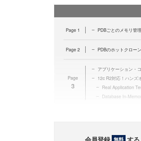
Page
1
PDBごとのメモリ管
Page
2
PDBのホットクロー
アプリケーション・
Page
12c R2対応！ハンズオン
3
Real Applicatio
Database In-Me
会員登録
する
無料