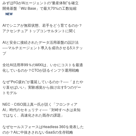
みずほFGがAIエージェントの“量産体制”を確立
開発基盤「Wiz Base」で最大70%の工数短縮
NEW
AIでシニアが無双状態、若手をどう育てるのか？
アクセンチュア トップコンサルタントに聞く
AIと安全に接続されたデータ活用基盤の設計法
──マルチエージェント導入を成功させる5ステッ
プ
全社AI活用率99％のMIXIは、いかにコストを最適
化しているのか？CTOが語るインフラ運用戦略
なぜ“PoC疲れ”が蔓延しているのか？──「またや
り直せばいい」実験感覚から抜け出す5つのゲー
トモデル
NEC・CISO淵上真一氏が説く「フロンティア
AI」時代のセキュリティ──「対峙すべきは未知
ではなく、高速化された既存の課題」
なぜセールスフォースはHeadless 360を発表した
のか？AIに中抜きされないSaaSの生存戦略