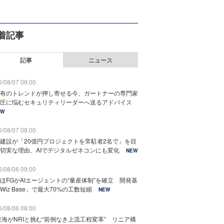
着記事
記事
ニュース
/08/07 09:00
有のトレンドが押し寄せる今、ガートナーの専門家
圧に悩むセキュリティリーダーへ送るアドバイス
EW
/08/07 08:00
建設が「20億円プロジェクトを常駐者2名で」を目
切実な理由、AIでデジタルゼネコンにも変化
NEW
/08/06 09:00
ほFGがAIエージェントの“量産体制”を確立 開発基
Wiz Base」で最大70%の工数短縮
NEW
/08/06 08:00
東海がNRIと挑む“前例なき上流工程変革” リニア構