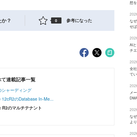
想を
2026
たか？
参考になった
0
なぜ
せば
2026
AI
チエ
2026
全社
てい
2のすべて連載記事一覧
2026
aseのシャーディング
メー
DM
cR2のDatabase In-Me...
 R2のマルチテナント
2026
なぜ
より
2026