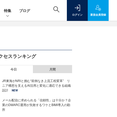
特集
ブログ
ログイン
新規
会員登録
クセスランキング
今日
月間
JR東海がNRIと挑む“前例なき上流工程変革” リ
ニア構想を支えるAI活用と変化に適応できる組織
設計
NEW
メール配信に求められる「信頼性」は十分か？企
業のDMARC運用が失敗するワケとBIMI導入の勘
所