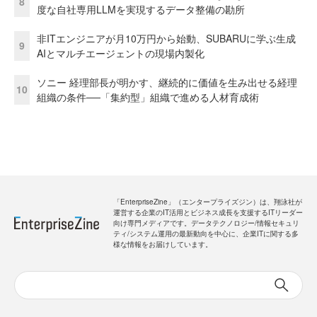
8
度な自社専用LLMを実現するデータ整備の勘所
非ITエンジニアが月10万円から始動、SUBARUに学ぶ生成
9
AIとマルチエージェントの現場内製化
ソニー 経理部長が明かす、継続的に価値を生み出せる経理
10
組織の条件──「集約型」組織で進める人材育成術
「EnterpriseZine」（エンタープライズジン）は、翔泳社が
運営する企業のIT活用とビジネス成長を支援するITリーダー
向け専門メディアです。データテクノロジー/情報セキュリ
ティ/システム運用の最新動向を中心に、企業ITに関する多
様な情報をお届けしています。