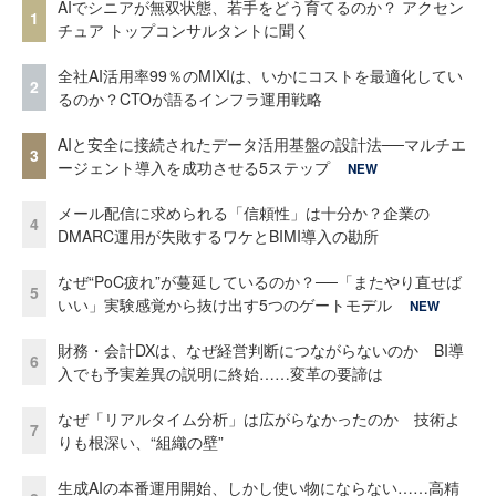
AIでシニアが無双状態、若手をどう育てるのか？ アクセン
1
チュア トップコンサルタントに聞く
全社AI活用率99％のMIXIは、いかにコストを最適化してい
2
るのか？CTOが語るインフラ運用戦略
AIと安全に接続されたデータ活用基盤の設計法──マルチエ
3
ージェント導入を成功させる5ステップ
NEW
メール配信に求められる「信頼性」は十分か？企業の
4
DMARC運用が失敗するワケとBIMI導入の勘所
なぜ“PoC疲れ”が蔓延しているのか？──「またやり直せば
5
いい」実験感覚から抜け出す5つのゲートモデル
NEW
財務・会計DXは、なぜ経営判断につながらないのか BI導
6
入でも予実差異の説明に終始……変革の要諦は
なぜ「リアルタイム分析」は広がらなかったのか 技術よ
7
りも根深い、“組織の壁”
生成AIの本番運用開始、しかし使い物にならない……高精