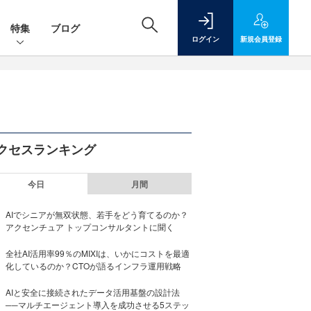
特集
ブログ
ログイン
新規
会員登録
クセスランキング
今日
月間
AIでシニアが無双状態、若手をどう育てるのか？
アクセンチュア トップコンサルタントに聞く
全社AI活用率99％のMIXIは、いかにコストを最適
化しているのか？CTOが語るインフラ運用戦略
AIと安全に接続されたデータ活用基盤の設計法
──マルチエージェント導入を成功させる5ステッ