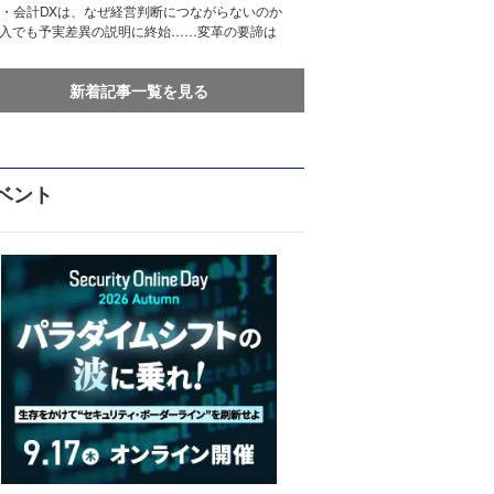
務・会計DXは、なぜ経営判断につながらないのか
導入でも予実差異の説明に終始……変革の要諦は
新着記事一覧を見る
ベント