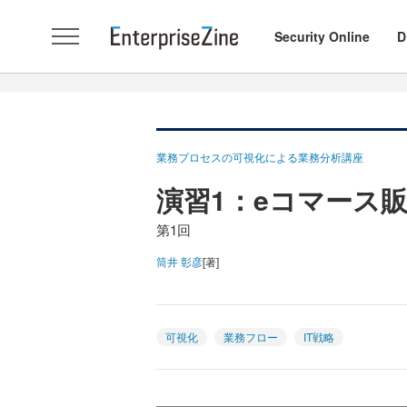
Security Online
D
業務プロセスの可視化による業務分析講座
演習1：eコマース
第1回
筒井 彰彦
[著]
可視化
業務フロー
IT戦略