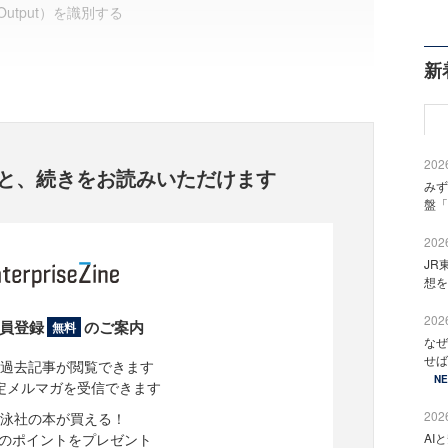
Output）を識別する
新
2026
と、
続きをお読みいただけます
みず
盤「
2026
JR
想を
2026
員登録
のご案内
無料
なぜ
せば
過去記事が閲覧できます
N
定メルマガを受信できます
2026
泳社の本が買える！
分のポイントをプレゼント
AI