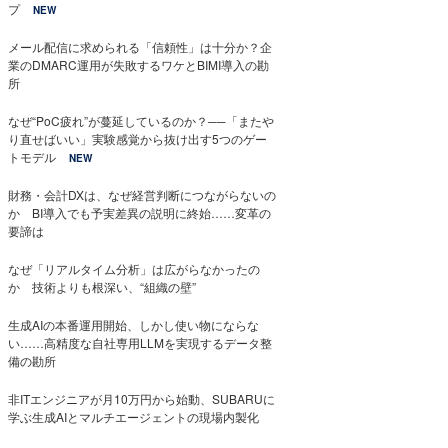
プ
NEW
メール配信に求められる「信頼性」は十分か？企
業のDMARC運用が失敗するワケとBIMI導入の勘
所
なぜ“PoC疲れ”が蔓延しているのか？──「またや
り直せばいい」実験感覚から抜け出す5つのゲー
トモデル
NEW
財務・会計DXは、なぜ経営判断につながらないの
か BI導入でも予実差異の説明に終始……変革の
要諦は
なぜ「リアルタイム分析」は広がらなかったの
か 技術よりも根深い、“組織の壁”
生成AIの本番運用開始、しかし使い物にならな
い……高精度な自社専用LLMを実現するデータ整
備の勘所
非ITエンジニアが月10万円から始動、SUBARUに
学ぶ生成AIとマルチエージェントの現場内製化