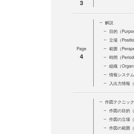
3
解説
目的（Purpo
立場（Positi
Page
範囲（Perspe
4
時間（Perio
組織（Organi
情報システム（In
入出力情報（In
作図テクニッ
作図の目的（P
作図の立場（P
作図の範囲（P