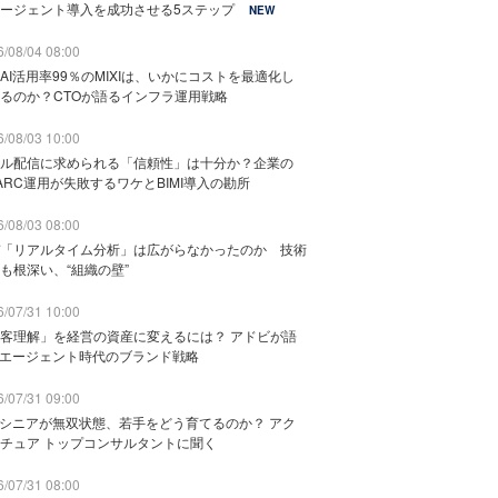
ージェント導入を成功させる5ステップ
NEW
/08/04 08:00
AI活用率99％のMIXIは、いかにコストを最適化し
るのか？CTOが語るインフラ運用戦略
/08/03 10:00
ル配信に求められる「信頼性」は十分か？企業の
ARC運用が失敗するワケとBIMI導入の勘所
/08/03 08:00
「リアルタイム分析」は広がらなかったのか 技術
も根深い、“組織の壁”
/07/31 10:00
客理解」を経営の資産に変えるには？ アドビが語
Iエージェント時代のブランド戦略
/07/31 09:00
でシニアが無双状態、若手をどう育てるのか？ アク
チュア トップコンサルタントに聞く
/07/31 08:00