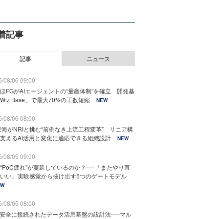
着記事
記事
ニュース
/08/06 09:00
ほFGがAIエージェントの“量産体制”を確立 開発基
Wiz Base」で最大70%の工数短縮
NEW
/08/06 08:00
東海がNRIと挑む“前例なき上流工程変革” リニア構
支えるAI活用と変化に適応できる組織設計
NEW
/08/05 09:00
“PoC疲れ”が蔓延しているのか？──「またやり直
いい」実験感覚から抜け出す5つのゲートモデル
EW
/08/05 08:00
と安全に接続されたデータ活用基盤の設計法──マル